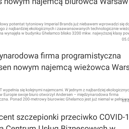
s nowym najemcą biurowca Warsaw
owy potentat tytoniowy Imperial Brands już niebawem wprowadzi się 
ego z najbardziej ekologicznych i zaawansowanych technologicznie wi
rma wynajęła w budynku Ghelamco blisko 3200 mkw. najwyższej klasy po
05.
ynarodowa firma programistyczna
sen nowym najemcą wieżowca War
 wypełnia się kolejnymi najemcami. W jednym z najbardziej ekologiczny
 Europie swoje biuro otworzył Andersen – międzynarodowa firma
czna. Ponad 200-metrowy biurowiec Ghelamco jest już niemal w pełni wy
03.
cent szczepionki przeciwko COVID-
ra Centrum Usług Biznesowych w