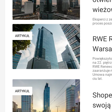
wieżo
Eksperci z 
proces posz
ARTYKUŁ
RWE R
Warsa
Powiększyło
na 22. piętr
RWE Renewab
zaaranżuje 
Umowa najmu
ciu lat.
ARTYKUŁ
Shope
swoją