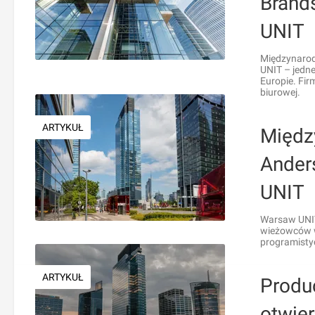
Brand
UNIT
Międzynarod
UNIT – jedn
Europie. Fi
biurowej.
ARTYKUŁ
Międz
Ander
UNIT
Warsaw UNIT
wieżowców w
programisty
ARTYKUŁ
Produ
otwie