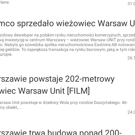
lane.
31.
mco sprzedało wieżowiec Warsaw 
zołowy deweloper na polskim rynku nieruchomości komercyjnych, sprze
wą inwestycję w centrum Warszawy – wieżowiec Warsaw UNIT przy rond
o. Nabyła go szwedzka spółka nieruchomościowa Eastnine AB notowan
ej giełdzie. To największa transakcja na rynku biurowym, jaką w tym rok
uropie.
26.
szawie powstaje 202-metrowy
wiec Warsaw Unit [FILM]
rsaw Unit powstaje w dzielnicy Wola przy rondzie Daszyńskiego. 46-
y obiekt,...
24.
szawie trwa budowa ponad 200-