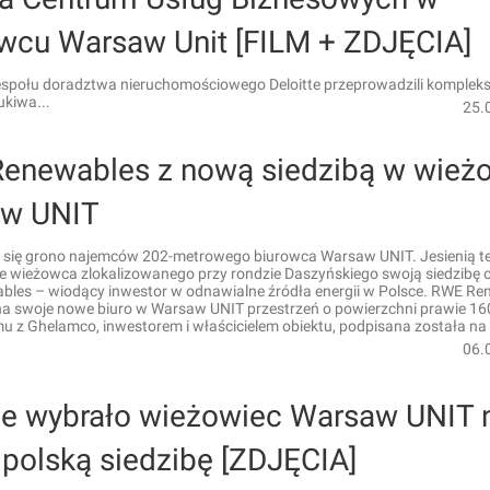
wcu Warsaw Unit [FILM + ZDJĘCIA]
zespołu doradztwa nieruchomościowego Deloitte przeprowadzili komple
ukiwa...
25.
enewables z nową siedzibą w wież
w UNIT
 się grono najemców 202-metrowego biurowca Warsaw UNIT. Jesienią t
ze wieżowca zlokalizowanego przy rondzie Daszyńskiego swoją siedzibę 
les – wiodący inwestor w odnawialne źródła energii w Polsce. RWE Re
na swoje nowe biuro w Warsaw UNIT przestrzeń o powierzchni prawie 1
 z Ghelamco, inwestorem i właścicielem obiektu, podpisana została na 
06.
e wybrało wieżowiec Warsaw UNIT 
 polską siedzibę [ZDJĘCIA]