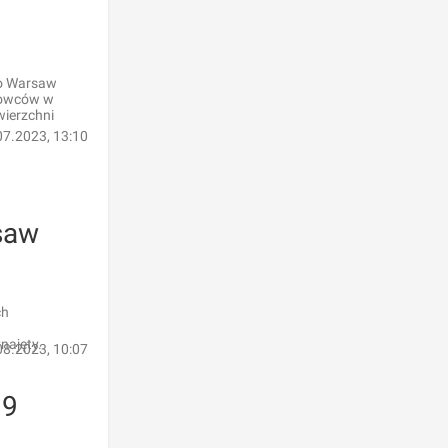
do Warsaw
eżowców w
wierzchni
07.2023, 13:10
saw
ch
najęty.
08.2023, 10:07
19