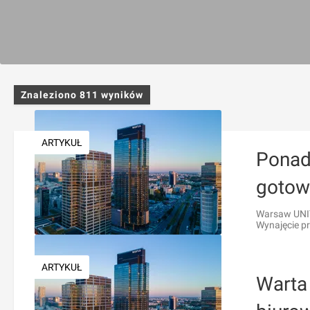
Znaleziono
811
wyników
ARTYKUŁ
Ponad
gotow
Warsaw UNIT 
Wynajęcie pr
ARTYKUŁ
Warta