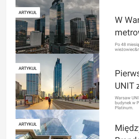
ARTYKUŁ
W War
metro
Po 48 miesi
wieżowiec&n
ARTYKUŁ
Pierw
UNIT 
Warsaw UNIT,
budynek w P
Platinum.
ARTYKUŁ
Międz