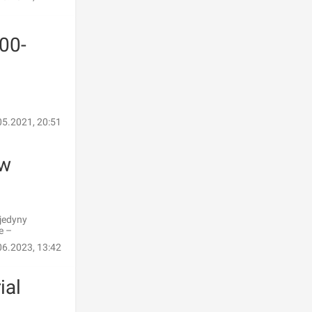
00-
05.2021, 20:51
aw
 jedyny
e –
06.2023, 13:42
ial