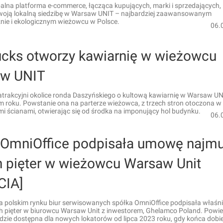
alna platforma e-commerce, łącząca kupujących, marki i sprzedających,
woją lokalną siedzibę w Warsaw UNIT – najbardziej zaawansowanym
nie i ekologicznym wieżowcu w Polsce.
06.
ucks otworzy kawiarnię w wieżowcu
w UNIT
atrakcyjni okolice ronda Daszyńskiego o kultową kawiarnię w Warsaw UN
m roku. Powstanie ona na parterze wieżowca, z trzech stron otoczona w 
i ścianami, otwierając się od środka na imponujący hol budynku.
06.
 OmniOffice podpisała umowę najm
 pięter w wieżowcu Warsaw Unit
CIA]
na polskim rynku biur serwisowanych spółka OmniOffice podpisała właś
 pięter w biurowcu Warsaw Unit z inwestorem, Ghelamco Poland. Powie
dzie dostępna dla nowych lokatorów od lipca 2023 roku, gdy końca dob