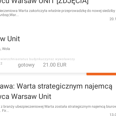
wcu Warsaw UNIT [ZDJĘCIA]
ieczeniowa Warta zakończyła właśnie przeprowadzkę do nowej siedziby
nbsp;War...
20.
w Unit
, Wola
owierzchnia
status budynku
czynsz wywoławczy
2
gotowy
21.00 EUR
ZAPYTAJ O 
awa: Warta strategicznym najemcą
wca Warsaw Unit
a z branży ubezpieczeniowej Warta została strategicznym najemcą biur
Fir...
13.