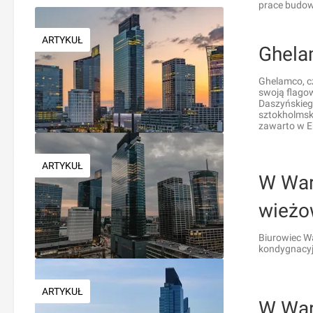
prace budow
ARTYKUŁ
Ghela
Ghelamco, c
swoją flago
Daszyńskieg
sztokholmski
zawarto w E
ARTYKUŁ
W War
wieżo
Biurowiec Wa
kondygnacyjn
ARTYKUŁ
W War