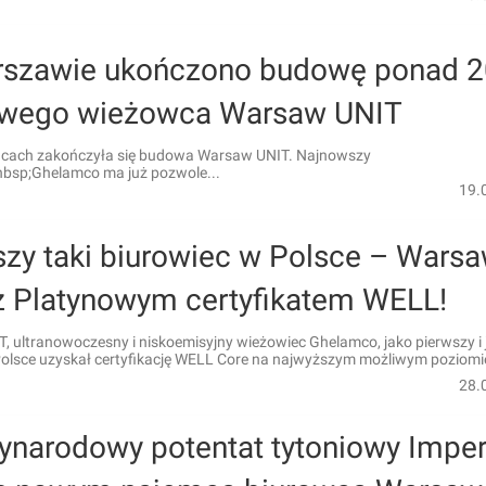
szawie ukończono budowę ponad 2
wego wieżowca Warsaw UNIT
ącach zakończyła się budowa Warsaw UNIT. Najnowszy
bsp;Ghelamco ma już pozwole...
19.
szy taki biurowiec w Polsce – Wars
z Platynowym certyfikatem WELL!
 ultranowoczesny i niskoemisyjny wieżowiec Ghelamco, jako pierwszy i
olsce uzyskał certyfikację WELL Core na najwyższym możliwym poziomi
28.
ynarodowy potentat tytoniowy Imper