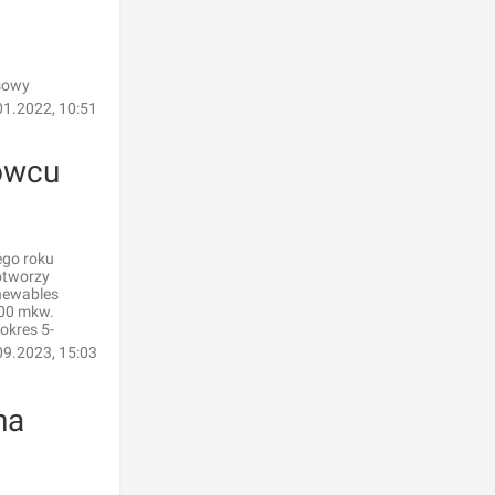
ksowy
01.2022, 10:51
owcu
ego roku
otworzy
newables
600 mkw.
okres 5-
09.2023, 15:03
na