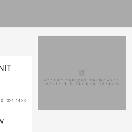
NIT
Chcesz dobrych darmowych
teści? NIE BLOKUJ REKLAM
10.2021, 14:33
w