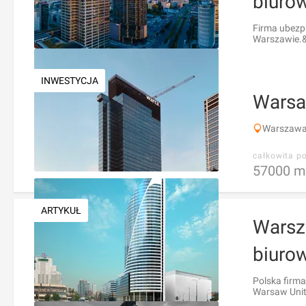
biuro
Firma ubezp
Warszawie.&
INWESTYCJA
Warsa
Warszawa
całkowita p
57000
m
ARTYKUŁ
Warsz
biuro
Polska firm
Warsaw Unit. 