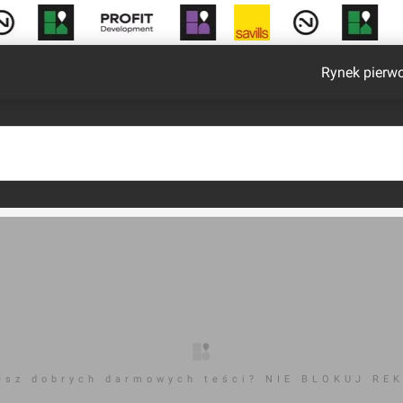
Rynek pierw
esz dobrych darmowych teści? NIE BLOKUJ RE