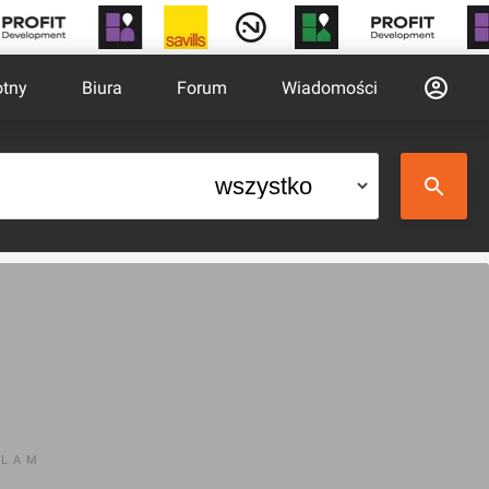
otny
Biura
Forum
Wiadomości
KLAM