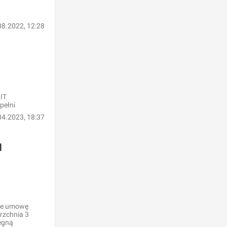
08.2022, 12:28
IT
pełni
04.2023, 18:37
u
nie umowę
rzchnia 3
iegną