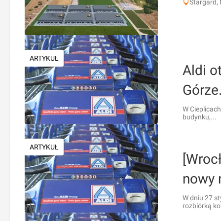
Stargard,
ARTYKUŁ
Aldi o
Górze
W Cieplicach
budynku,...
ARTYKUŁ
[Wrocł
nowy 
W dniu 27 s
rozbiórką kol