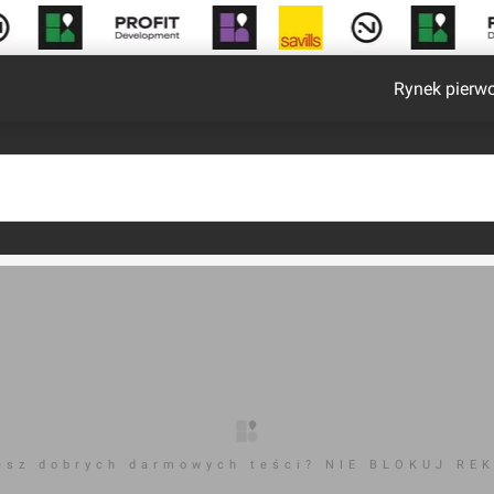
Rynek pierw
esz dobrych darmowych teści? NIE BLOKUJ RE