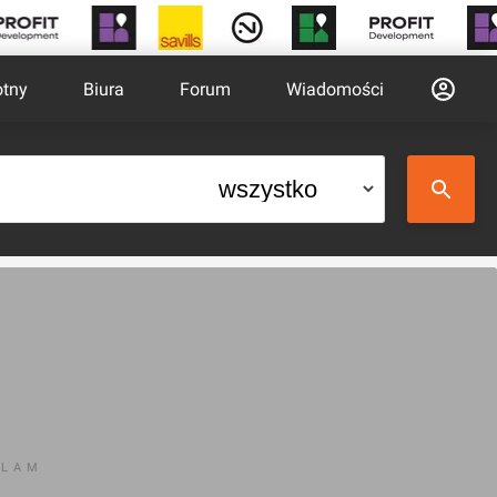
otny
Biura
Forum
Wiadomości
KLAM