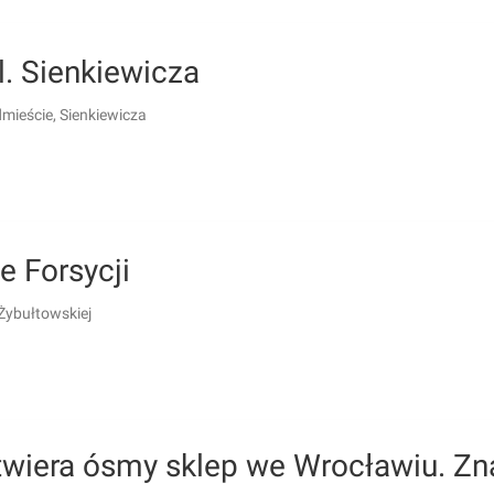
ul. Sienkiewicza
mieście, Sienkiewicza
e Forsycji
Żybułtowskiej
otwiera ósmy sklep we Wrocławiu. Z