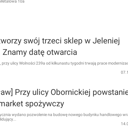
 Metalowa 10a
tworzy swój trzeci sklep w Jeleniej
. Znamy datę otwarcia
, przy ulicy Wolności 239a od kilkunastu tygodni trwają prace moderniza
07.
aw] Przy ulicy Obornickiej powstani
market spożywczy
tycznia wydano pozwolenie na budowę nowego budynku handlowego wr
idujący...
14.