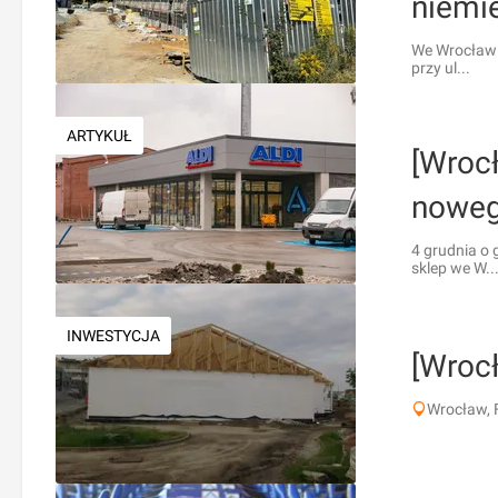
niemie
We Wrocławiu
przy ul...
ARTYKUŁ
[Wroc
nowego
4 grudnia o
sklep we W..
INWESTYCJA
[Wrocł
Wrocław, 