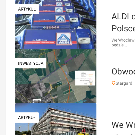
ARTYKUŁ
ALDI 
Polsc
We Wrocławiu
będzie...
INWESTYCJA
Obwod
Stargard
ARTYKUŁ
We Wr