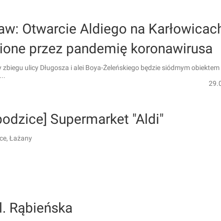
aw: Otwarcie Aldiego na Karłowicac
ione przez pandemię koronawirusa
 zbiegu ulicy Długosza i alei Boya-Żeleńskiego będzie siódmym obiektem 
..
29.
odzice] Supermarket "Aldi"
ce, Łażany
ul. Rąbieńska