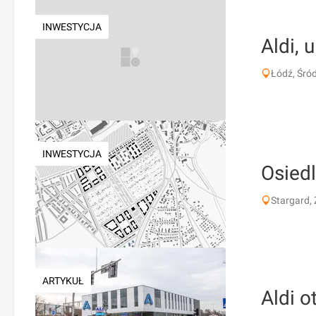
INWESTYCJA
Aldi, 
Łódź, Śród
INWESTYCJA
Osiedl
Stargard, 
ARTYKUŁ
Aldi 