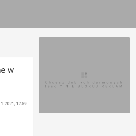
ne w
Chcesz dobrych darmowych
teści? NIE BLOKUJ REKLAM
11.2021, 12:59