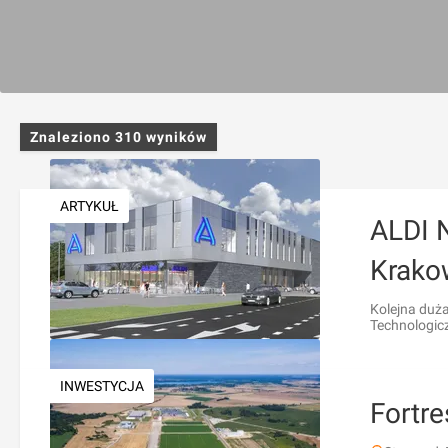
Znaleziono
310
wyników
ARTYKUŁ
ALDI 
Krako
Kolejna duża
Technologicz
INWESTYCJA
Fortre