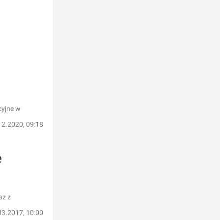
cyjne w
12.2020, 09:18
e
az z
03.2017, 10:00