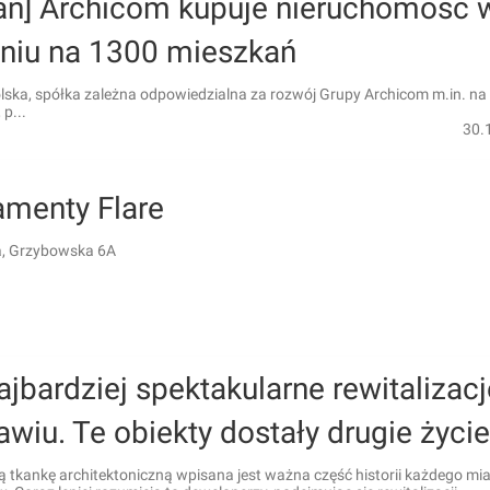
ań] Archicom kupuje nieruchomość 
niu na 1300 mieszkań
lska, spółka zależna odpowiedzialna za rozwój Grupy Archicom m.in. na
p...
30.
amenty Flare
, Grzybowska 6A
ajbardziej spektakularne rewitalizac
wiu. Te obiekty dostały drugie życie
tkankę architektoniczną wpisana jest ważna część historii każdego mias