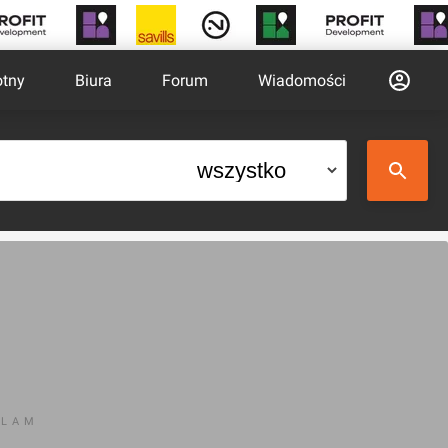
otny
Biura
Forum
Wiadomości
KLAM