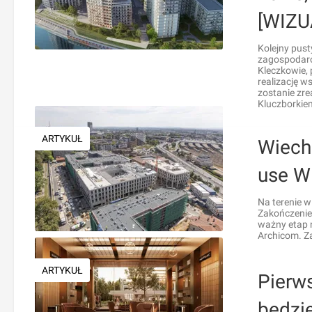
[WIZU
Kolejny pus
zagospodaro
Kleczkowie,
realizację 
zostanie zre
Kluczborkie
ARTYKUŁ
Wiech
use W
Na terenie w
Zakończenie
ważny etap r
Archicom. Z
ARTYKUŁ
Pierws
będzi