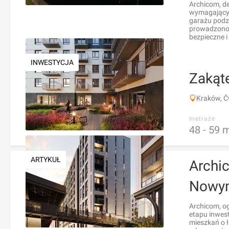
Archicom, de
wymagający
garażu podz
prowadzono 
bezpieczne 
INWESTYCJA
Zakąt
Kraków, Ćw
metraże
48 -
59
ARTYKUŁ
Archi
Nowym
Archicom, o
etapu inwes
mieszkań o ł