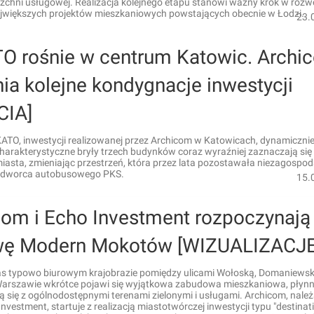
zchni usługowej. Realizacja kolejnego etapu stanowi ważny krok w rozw
ajwiększych projektów mieszkaniowych powstających obecnie w Łodzi.
23.
O rośnie w centrum Katowic. Archi
ia kolejne kondygnacje inwestycji
CIA]
TO, inwestycji realizowanej przez Archicom w Katowicach, dynamiczni
harakterystyczne bryły trzech budynków coraz wyraźniej zaznaczają się
iasta, zmieniając przestrzeń, która przez lata pozostawała niezagosp
ji dworca autobusowego PKS.
15.
com i Echo Investment rozpoczynają
ę Modern Mokotów [WIZUALIZACJE
s typowo biurowym krajobrazie pomiędzy ulicami Wołoską, Domaniewsk
arszawie wkrótce pojawi się wyjątkowa zabudowa mieszkaniowa, płynn
ą się z ogólnodostępnymi terenami zielonymi i usługami. Archicom, nale
nvestment, startuje z realizacją miastotwórczej inwestycji typu "destinati