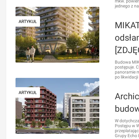
mkw. powier
jednego z n
ARTYKUŁ
MIKAT
odsłan
[ZDJĘ
Budowa MIKA
postępuje. C
panoramie m
po likwidac
ARTYKUŁ
Archi
budow
W dotychcza
Postępu w W
przeplatając
Grupy Echo I