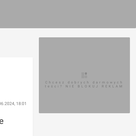
Chcesz dobrych darmowych
teści? NIE BLOKUJ REKLAM
06.2024, 18:01
e