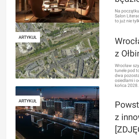
Na początku 
Salon Liter
to już nie t
ARTYKUŁ
Wrocł
z Ołb
Wrocław szyk
tunele pod t
dwa pozosta
osiedlami i 
końca 2028.
ARTYKUŁ
Powst
z inn
[ZDJĘ