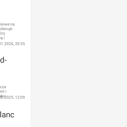
niowe na
planuje
óry
ą i
01.2026, 20:35
d-
acza
nt i
oku.
08.2025, 12:09
lanc