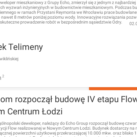
weloper mieszkaniowy z Grupy Echo, zmierzył się z jednym z najbardziej
ch wyzwań inżynieryjnych w budownictwie mieszkaniowym. Podczas b
iemnego w ramach Przystani Reymonta we Wrocławiu prace budowlane
nawet 8 metrów poniżej poziomu wody. Innowacyjne rozwiązania pozwo
i skuteczne prowadzenie robót w bezpośrednim sąsiedztwie Odry.
02.
ek Telimeny
iklińskiej
m
2
POKAŻ 2 OGŁO
com rozpoczął budowę IV etapu Flo
 Centrum Łodzi
gólnopolski deweloper, należący do Echo Group rozpoczął budowę czwa
tycji Flow realizowanej w Nowym Centrum Łodzi. Budynek dostarczy na 
ącznej powierzchni użytkowej przekraczającej 10.000 mkw. oraz blisko 