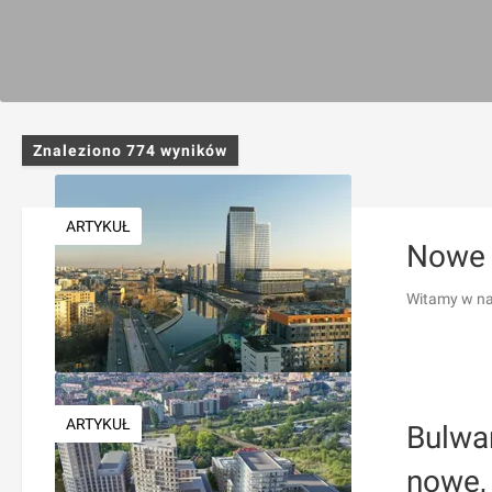
Znaleziono
774
wyników
ARTYKUŁ
Nowe 
Witamy w na
ARTYKUŁ
Bulwa
nowe, 