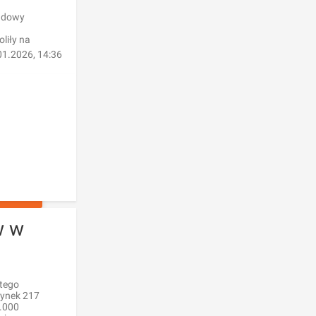
udowy
liły na
01.2026, 14:36
SZENIA
w w
rtego
rynek 217
1.000