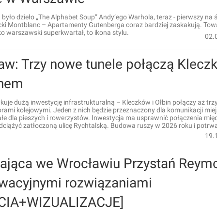
było dzieło „The Alphabet Soup” Andy’ego Warhola, teraz - pierwszy na 
acki Montblanc – Apartamenty Gutenberga coraz bardziej zaskakują. T
ylko warszawski superkwartał, to ikona stylu.
02.
aw: Trzy nowe tunele połączą Klecz
inem
uje dużą inwestycję infrastrukturalną – Kleczków i Ołbin połączy aż tr
orami kolejowymi. Jeden z nich będzie przeznaczony dla komunikacji miejs
łe dla pieszych i rowerzystów. Inwestycja ma usprawnić połączenia mię
odciążyć zatłoczoną ulicę Rychtalską. Budowa ruszy w 2026 roku i potrw
19.
ająca we Wrocławiu Przystań Reym
owacyjnymi rozwiązaniami
CIA+WIZUALIZACJE]