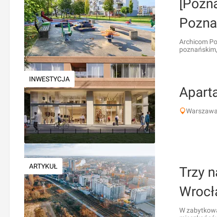
[Pozn
Pozna
Archicom Po
poznańskim, 
INWESTYCJA
Apart
Warszawa
ARTYKUŁ
Trzy n
Wrocła
W zabytkową 