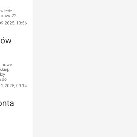
świecie
owarowa22
09.2025, 10:56
ków
zy nowe
kiej,
dzy
a do
11.2025, 09:14
onta