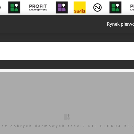
Rynek pierw
esz dobrych darmowych teści? NIE BLOKUJ RE