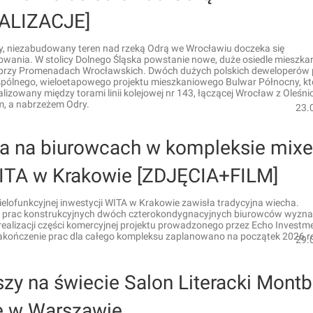
ALIZACJE]
ty, niezabudowany teren nad rzeką Odrą we Wrocławiu doczeka się
wania. W stolicy Dolnego Śląska powstanie nowe, duże osiedle mieszka
 przy Promenadach Wrocławskich. Dwóch dużych polskich deweloperów 
wspólnego, wieloetapowego projektu mieszkaniowego Bulwar Północny, kt
alizowany między torami linii kolejowej nr 143, łączącej Wrocław z Oleśnic
m, a nabrzeżem Odry.
23.
a na biurowcach w kompleksie mixe
ITA w Krakowie [ZDJĘCIA+FILM]
ielofunkcyjnej inwestycji WITA w Krakowie zawisła tradycyjna wiecha.
 prac konstrukcyjnych dwóch czterokondygnacyjnych biurowców wyzn
ealizacji części komercyjnej projektu prowadzonego przez Echo Investme
akończenie prac dla całego kompleksu zaplanowano na początek 2026 r
29.
zy na świecie Salon Literacki Montb
e w Warszawie