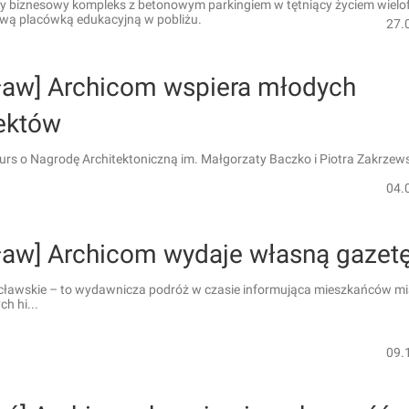
y biznesowy kompleks z betonowym parkingiem w tętniący życiem wielo
ową placówką edukacyjną w pobliżu.
27.
ław] Archicom wspiera młodych
tektów
urs o Nagrodę Architektoniczną im. Małgorzaty Baczko i Piotra Zakrzew
04.
ław] Archicom wydaje własną gazet
ławskie – to wydawnicza podróż w czasie informująca mieszkańców mi
h hi...
09.