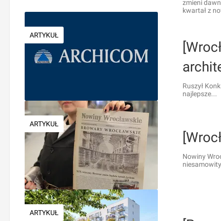
zmieni dawn
kwartał z n
ARTYKUŁ
[Wroc
archi
Ruszył Konk
najlepsze...
ARTYKUŁ
[Wroc
Nowiny Wroc
niesamowityc
ARTYKUŁ