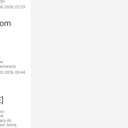
oju
06.2026, 07:23
com
e
 w
odarowana
05.2026, 09:44
]
ą i
ie
żący do
on", która