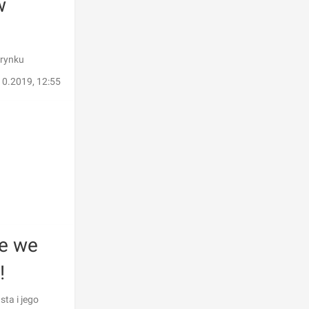
w
 rynku
10.2019, 12:55
je we
!
ta i jego