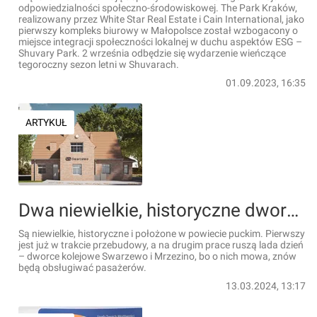
odpowiedzialności społeczno-środowiskowej. The Park Kraków,
realizowany przez White Star Real Estate i Cain International, jako
pierwszy kompleks biurowy w Małopolsce został wzbogacony o
miejsce integracji społeczności lokalnej w duchu aspektów ESG –
Shuvary Park. 2 września odbędzie się wydarzenie wieńczące
tegoroczny sezon letni w Shuvarach.
01.09.2023, 16:35
ARTYKUŁ
Dwa niewielkie, historyczne dworce w woj. pomorskim czeka duża metamorfoza
Są niewielkie, historyczne i położone w powiecie puckim. Pierwszy
jest już w trakcie przebudowy, a na drugim prace ruszą lada dzień
– dworce kolejowe Swarzewo i Mrzezino, bo o nich mowa, znów
będą obsługiwać pasażerów.
13.03.2024, 13:17