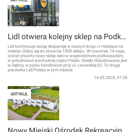
ARTYKUŁ
Lidl otwiera kolejny sklep na Podkarpaciu. Coraz bliżej otwarcia 1000 sklepu w Polsce
Lild kontynuuje swoją ekspansję w naszym kraju i z miesiąca na
miesiac zbliża się do otwarcia 1000 sklepu. W czwartek, 14 maja,
został otwarty nowy sklep sieci w województwie podkarpackim,
w południowo-wschodniej części Polski. Obiekt zlokalizowany jest
w Dębicy, w parku handlowym przy ul. Lwowskiej 62. To druga
placówka Lidl Polska w tym mieście.
14.05.2026, 07:28
ARTYKUŁ
Nowy Miejski Ośrodek Rekreacyjno-Sportowy w Krakowie został oddany do użytku [ZDJĘCIA]