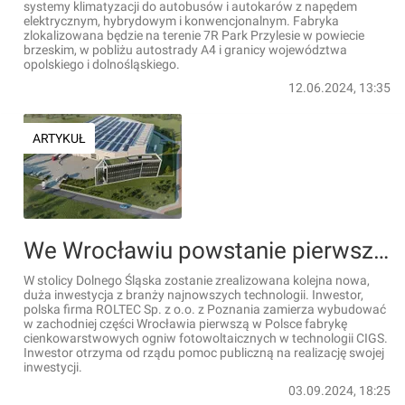
systemy klimatyzacji do autobusów i autokarów z napędem
elektrycznym, hybrydowym i konwencjonalnym. Fabryka
zlokalizowana będzie na terenie 7R Park Przylesie w powiecie
brzeskim, w pobliżu autostrady A4 i granicy województwa
opolskiego i dolnośląskiego.
12.06.2024, 13:35
ARTYKUŁ
We Wrocławiu powstanie pierwsza w Polsce fabryka cienkowarstwowych ogniw fotowoltaicznych
W stolicy Dolnego Śląska zostanie zrealizowana kolejna nowa,
duża inwestycja z branży najnowszych technologii. Inwestor,
polska firma ROLTEC Sp. z o.o. z Poznania zamierza wybudować
w zachodniej części Wrocławia pierwszą w Polsce fabrykę
cienkowarstwowych ogniw fotowoltaicznych w technologii CIGS.
Inwestor otrzyma od rządu pomoc publiczną na realizację swojej
inwestycji.
03.09.2024, 18:25