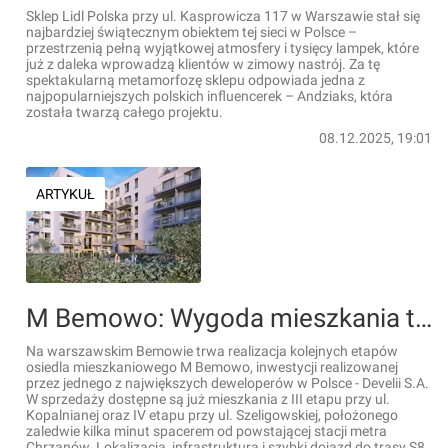
Sklep Lidl Polska przy ul. Kasprowicza 117 w Warszawie stał się
najbardziej świątecznym obiektem tej sieci w Polsce –
przestrzenią pełną wyjątkowej atmosfery i tysięcy lampek, które
już z daleka wprowadzą klientów w zimowy nastrój. Za tę
spektakularną metamorfozę sklepu odpowiada jedna z
najpopularniejszych polskich influencerek – Andziaks, która
została twarzą całego projektu.
08.12.2025, 19:01
ARTYKUŁ
M Bemowo: Wygoda mieszkania tuż przy stacji metra [WIZUALIZACJE]
Na warszawskim Bemowie trwa realizacja kolejnych etapów
osiedla mieszkaniowego M Bemowo, inwestycji realizowanej
przez jednego z największych deweloperów w Polsce - Develii S.A.
W sprzedaży dostępne są już mieszkania z III etapu przy ul.
Kopalnianej oraz IV etapu przy ul. Szeligowskiej, położonego
zaledwie kilka minut spacerem od powstającej stacji metra
Chrzanów. Lokalizacja, infrastruktura i szybki dojazd do trasy S8