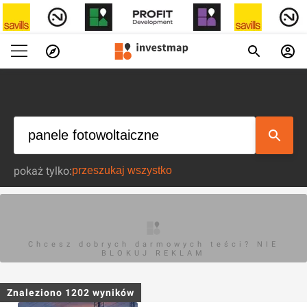
pokaż tylko:
Chcesz dobrych darmowych teści? NIE
BLOKUJ REKLAM
Znaleziono
1202
wyników