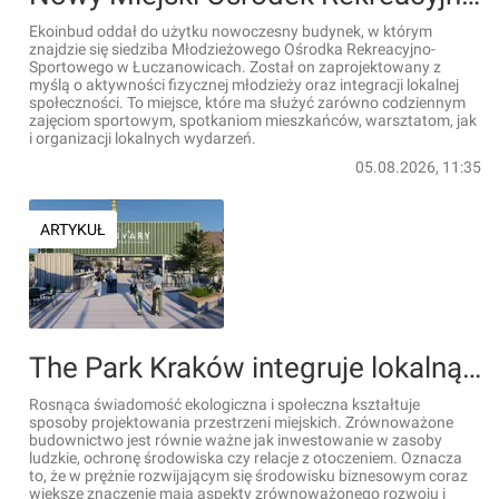
Ekoinbud oddał do użytku nowoczesny budynek, w którym
znajdzie się siedziba Młodzieżowego Ośrodka Rekreacyjno-
Sportowego w Łuczanowicach. Został on zaprojektowany z
myślą o aktywności fizycznej młodzieży oraz integracji lokalnej
społeczności. To miejsce, które ma służyć zarówno codziennym
zajęciom sportowym, spotkaniom mieszkańców, warsztatom, jak
i organizacji lokalnych wydarzeń.
05.08.2026, 11:35
ARTYKUŁ
The Park Kraków integruje lokalną społeczność w duchu zrównoważonego rozwoju
Rosnąca świadomość ekologiczna i społeczna kształtuje
sposoby projektowania przestrzeni miejskich. Zrównoważone
budownictwo jest równie ważne jak inwestowanie w zasoby
ludzkie, ochronę środowiska czy relacje z otoczeniem. Oznacza
to, że w prężnie rozwijającym się środowisku biznesowym coraz
większe znaczenie mają aspekty zrównoważonego rozwoju i