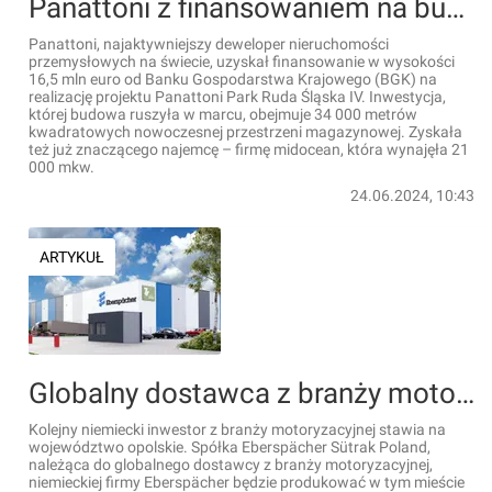
Panattoni z finansowaniem na budowę Panattoni Park Ruda Śląska IV
Panattoni, najaktywniejszy deweloper nieruchomości
przemysłowych na świecie, uzyskał finansowanie w wysokości
16,5 mln euro od Banku Gospodarstwa Krajowego (BGK) na
realizację projektu Panattoni Park Ruda Śląska IV. Inwestycja,
której budowa ruszyła w marcu, obejmuje 34 000 metrów
kwadratowych nowoczesnej przestrzeni magazynowej. Zyskała
też już znaczącego najemcę – firmę midocean, która wynajęła 21
000 mkw.
24.06.2024, 10:43
ARTYKUŁ
Globalny dostawca z branży motoryzacyjnej inwestuje w woj. opolskim
Kolejny niemiecki inwestor z branży motoryzacyjnej stawia na
województwo opolskie. Spółka Eberspächer Sütrak Poland,
należąca do globalnego dostawcy z branży motoryzacyjnej,
niemieckiej firmy Eberspächer będzie produkować w tym mieście