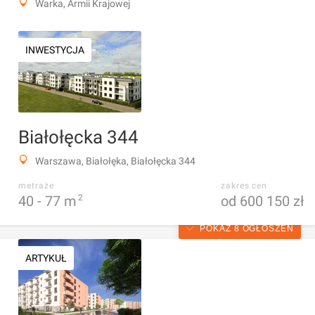
Warka, Armii Krajowej
INWESTYCJA
Białołęcka 344
Warszawa, Białołęka, Białołęcka 344
metraże
zakres cen
40 -
77
m
2
od 600 150 zł
POKAŻ 8 OGŁOSZEŃ
ARTYKUŁ