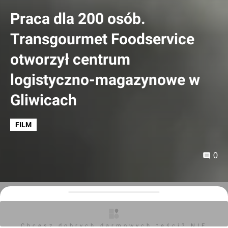
Praca dla 200 osób.
Transgourmet Foodservice
otworzył centrum
logistyczno-magazynowe w
Gliwicach
FILM
0
Orzech
08.02.2024, 09:32
Chcesz dobrych darmowych teści? NIE