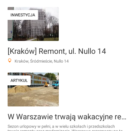
INWESTYCJA
[Kraków] Remont, ul. Nullo 14
Kraków, Śródmieście, Nullo 14
ARTYKUŁ
W Warszawie trwają wakacyjne remonty szkół i przedszkoli
Sezon urlopowy w pełni, a w wielu szkołach i przedszkolach