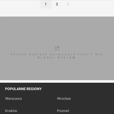
1
2
Chcesz dobrych darmowych teści? NIE
BLOKUJ REKLAM
POPULARNE REGIONY
Warszawa
Wrocław
Kraków
Poznań