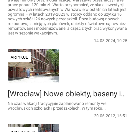
trwają remonty oraz modernizacje. Warszawa przeznaczy na te
prace ponad 120 mln zł. Warto przypomnieć, że skala inwestycji
oświatowych realizowanych w Warszawie w ostatnich latach jest
ogromna – w latach 2019-2023 w stolicy oddano do użytku 16
nowych szkół i 26 nowych przedszkoli. Poza budową nowych i
rozbudową istniejących placówek, obiekty oświatowe są również
remontowane i modernizowane, a część z tych prac wykonywana
jest w sezonie wakacyjnym.
14.08.2024, 10:25
ARTYKUŁ
[Wrocław] Nowe obiekty, baseny i boiska - w szkołach trwają wakacyjne remonty
Na czas wakacji tradycyjnie zaplanowano remonty we
wrocławskich szkołach i przedszkolach. W tym roku...
20.06.2012, 16:51