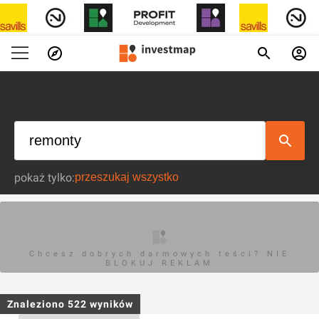
pokaż tylko:
Chcesz dobrych darmowych teści? NIE
BLOKUJ REKLAM
Znaleziono
522
wyników