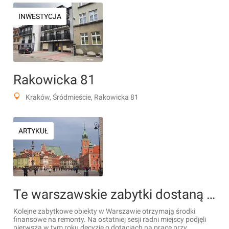
INWESTYCJA
Rakowicka 81
Kraków, Śródmieście, Rakowicka 81
ARTYKUŁ
Te warszawskie zabytki dostaną pieniądze na renowację w 2024 r. [LISTA]
Kolejne zabytkowe obiekty w Warszawie otrzymają środki
finansowe na remonty. Na ostatniej sesji radni miejscy podjęli
pierwszą w tym roku decyzję o dotacjach na prace przy