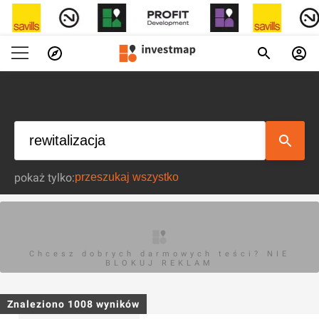
pokaż tylko:
Chcesz dobrych darmowych teści? NIE
BLOKUJ REKLAM
Znaleziono
1008
wyników