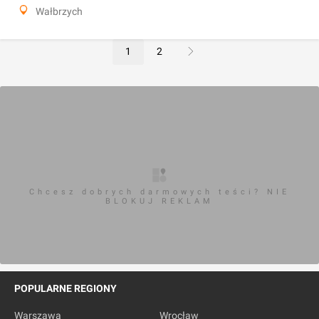
Wałbrzych
1
2
Chcesz dobrych darmowych teści? NIE
BLOKUJ REKLAM
POPULARNE REGIONY
Warszawa
Wrocław