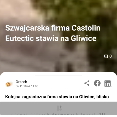
Szwajcarska firma Castolin
Eutectic stawia na Gliwice
0
Orzech
06.11.2024, 11:06
Kolejna zagraniczna firma stawia na Gliwice, blisko
170-tysięczne miasto w województwie śląskim.
Tym razem jest to Castolin Eutectic, światowy
Chcesz dobrych darmowych teści? NIE