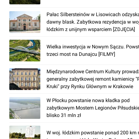
Pałac Silbersteinów w Lisowicach odzysk
dawny blask. Zabytkowa rezydencja w woj
łódzkim z unijnym wsparciem [ZDJĘCIA]
Wielka inwestycja w Nowym Sączu. Pows
trzeci most na Dunajcu [FILMY]
Międzynarodowe Centrum Kultury prowad
generalny zabytkowej remont kamienicy "
Kruki" przy Rynku Głównym w Krakowie
W Płocku powstanie nowa kładka pod
zabytkowym Mostem Legionów Piłsudski
blisko 31 mln zł
W woj. łódzkim powstanie ponad 200 km 