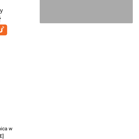
y
ł
nica w
E]