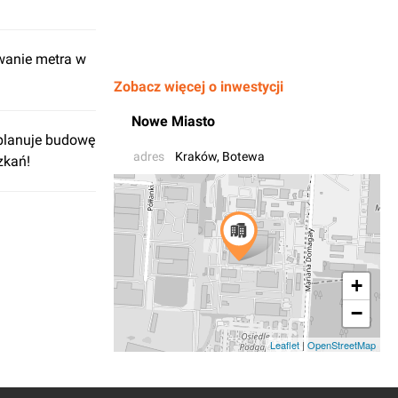
wanie metra w
Zobacz więcej o inwestycji
Nowe Miasto
planuje budowę
adres
Kraków
, Botewa
zkań!
+
−
Leaflet
|
OpenStreetMap