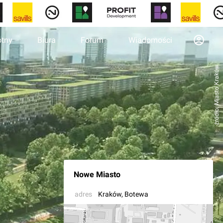
otny
Biura
Forum
Wiadomości
źródło: Miasto Kraków
Nowe Miasto
adres
Kraków
, Botewa