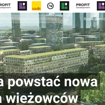
Rynek pierw
a powstać nowa
na wieżowców