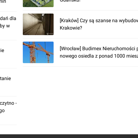
min
dań dla
[Kraków] Czy są szanse na wybudo
żby w
Krakowie?
[Wrocław] Budimex Nieruchomości 
ie
nowego osiedla z ponad 1000 mies
tanie
zytno -
ego