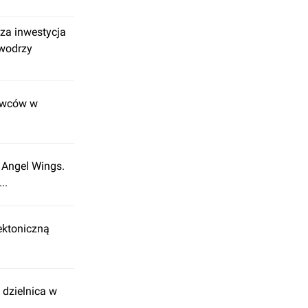
za inwestycja
owodrzy
żowców w
 Angel Wings.
..
ektoniczną
dzielnica w