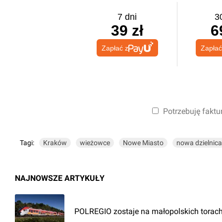
7 dni
3
39 zł
6
Zapłać z
Zapłać
Potrzebuję faktu
Tagi:
Kraków
wieżowce
Nowe Miasto
nowa dzielnica
NAJNOWSZE ARTYKUŁY
POLREGIO zostaje na małopolskich torach