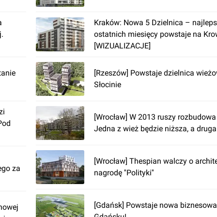
a
Kraków: Nowa 5 Dzielnica – najleps
.
ostatnich miesięcy powstaje na Kr
[WIZUALIZACJE]
tanie
[Rzeszów] Powstaje dzielnica wie
Słocinie
zi
[Wrocław] W 2013 ruszy rozbudowa
Pod
Jedna z wież będzie niższa, a druga.
[Wrocław] Thespian walczy o archit
ego za
nagrodę ''Polityki''
[Gdańsk] Powstaje nowa biznesowa 
nowej
Gdańsku!