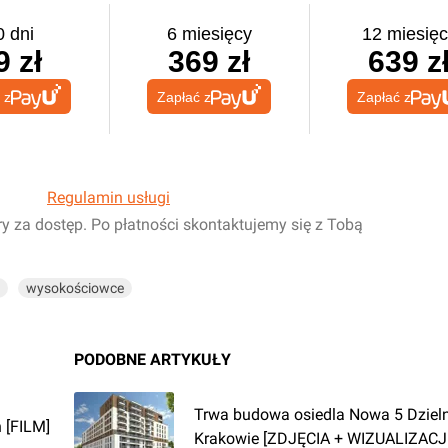
0 dni
6 miesięcy
12 miesięc
9 zł
369 zł
639 z
 z
Zapłać z
Zapłać z
Regulamin usługi
ry za dostęp. Po płatności skontaktujemy się z Tobą
wysokościowce
PODOBNE ARTYKUŁY
Trwa budowa osiedla Nowa 5 Dziel
 [FILM]
Krakowie [ZDJĘCIA + WIZUALIZACJ