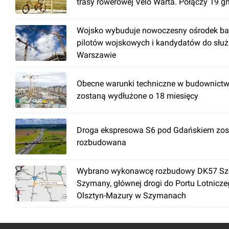
trasy rowerowej Velo Warta. Połączy 19 g
Wojsko wybuduje nowoczesny ośrodek ba
pilotów wojskowych i kandydatów do słu
Warszawie
Obecne warunki techniczne w budownictw
zostaną wydłużone o 18 miesięcy
Droga ekspresowa S6 pod Gdańskiem zos
rozbudowana
Wybrano wykonawcę rozbudowy DK57 Szc
Szymany, głównej drogi do Portu Lotnicz
Olsztyn-Mazury w Szymanach