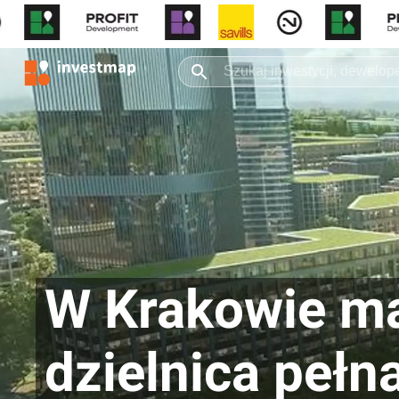
W Krakowie m
dzielnica peł