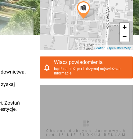
+
−
09.2021, 10:00
Leaflet
|
OpenStreetMap
Włącz powiadomienia
bądź na bieżąco i otrzymuj najświeższe
udownictwa.
informacje
 zyskaj
i. Zostań
estycje.
Chcesz dobrych darmowych
teści? NIE BLOKUJ REKLAM