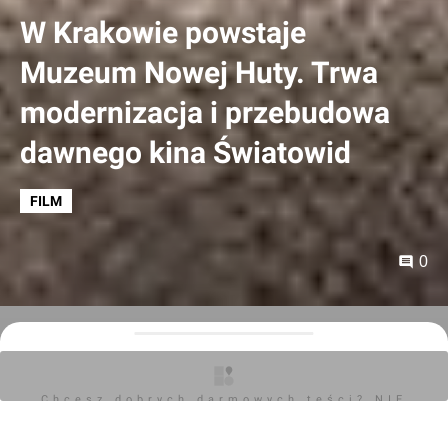
W Krakowie powstaje
Muzeum Nowej Huty. Trwa
modernizacja i przebudowa
dawnego kina Światowid
FILM
0
Orzech
29.05.2026, 16:39
Chcesz dobrych darmowych teści? NIE
W 2028 r. mieszkańcy Nowej Huty zyskają
BLOKUJ REKLAM
nowoczesne i wielofunkcyjne centrum kultury. To