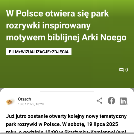
W Polsce otwiera się park
rozrywki inspirowany
motywem biblijnej Arki Noego
FILM+WIZUALIZACJE+ZDJĘCIA
0
Orzech
18.07.2025, 18:29
Już jutro zostanie otwarty kolejny nowy tematyczny
park rozrywki w Polsce. W sobotę, 19 lipca 2025
roku, o godzinie 10:00 w Skarżysku-Kamiennej (woj.