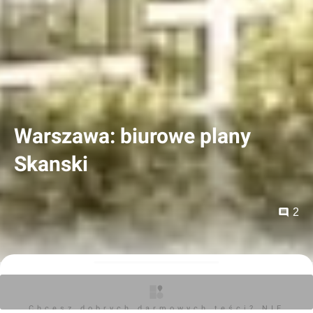
Warszawa: biurowe plany
Skanski
2
jakuber
18.01.2021, 19:30
Chcesz dobrych darmowych teści? NIE