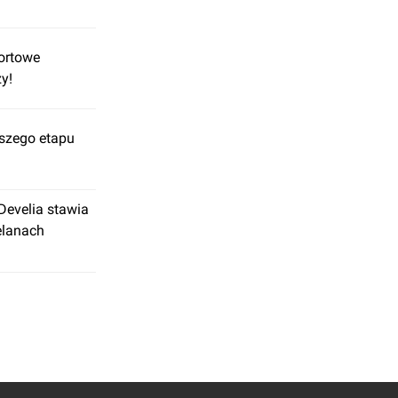
ortowe
y!
szego etapu
evelia stawia
elanach