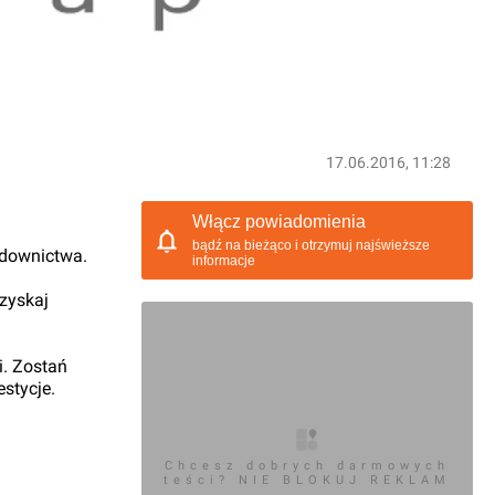
17.06.2016, 11:28
Włącz powiadomienia
bądź na bieżąco i otrzymuj najświeższe
udownictwa.
informacje
 zyskaj
i. Zostań
stycje.
Chcesz dobrych darmowych
teści? NIE BLOKUJ REKLAM