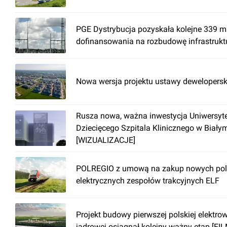
PGE Dystrybucja pozyskała kolejne 339 ml
dofinansowania na rozbudowę infrastrukt
Nowa wersja projektu ustawy dewelopersk
Rusza nowa, ważna inwestycja Uniwersyt
Dziecięcego Szpitala Klinicznego w Biały
[WIZUALIZACJE]
POLREGIO z umową na zakup nowych pol
elektrycznych zespołów trakcyjnych ELF
Projekt budowy pierwszej polskiej elektro
jądrowej osiągnął kolejny ważny etap [FIL