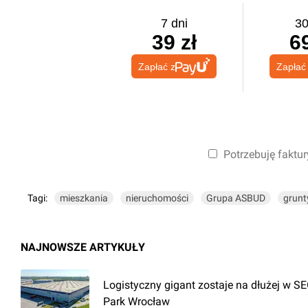
7 dni
30
39 zł
69
Zapłać z
Zapłać
Potrzebuję faktur
Tagi:
mieszkania
nieruchomości
Grupa ASBUD
grunt
NAJNOWSZE ARTYKUŁY
Logistyczny gigant zostaje na dłużej w 
Park Wrocław