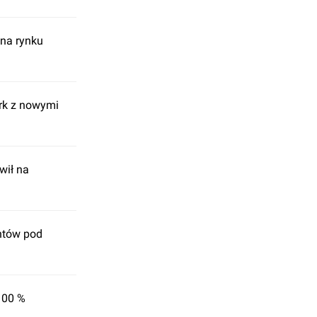
na rynku
rk z nowymi
wił na
ntów pod
100 %