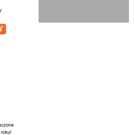
y
ńczone
 roku!