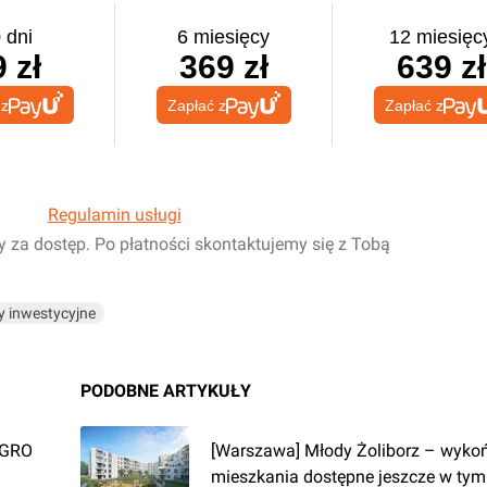
 dni
6 miesięcy
12 miesięc
 zł
369 zł
639 zł
 z
Zapłać z
Zapłać z
Regulamin usługi
y za dostęp. Po płatności skontaktujemy się z Tobą
y inwestycyjne
PODOBNE ARTYKUŁY
SEGRO
[Warszawa] Młody Żoliborz – wyko
mieszkania dostępne jeszcze w tym