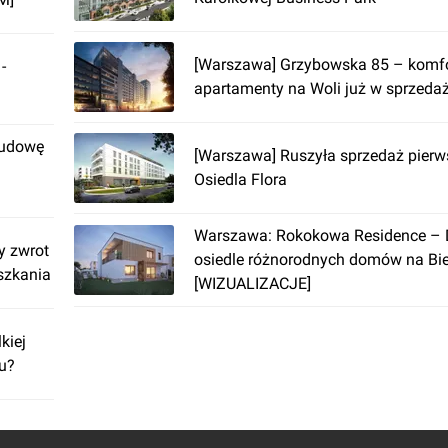
[Warszawa] Grzybowska 85 – komf
-
apartamenty na Woli już w sprzedaż
budowę
[Warszawa] Ruszyła sprzedaż pierw
Osiedla Flora
Warszawa: Rokokowa Residence – D
y zwrot
osiedle różnorodnych domów na Bi
eszkania
[WIZUALIZACJE]
kiej
-u?