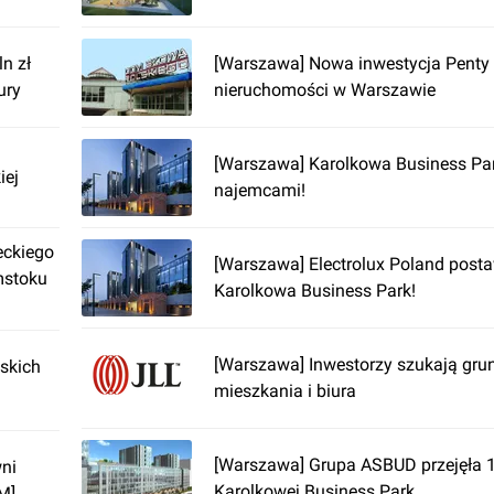
n zł
[Warszawa] Nowa inwestycja Penty 
ury
nieruchomości w Warszawie
[Warszawa] Karolkowa Business Pa
iej
najemcami!
eckiego
[Warszawa] Electrolux Poland posta
mstoku
Karolkowa Business Park!
[Warszawa] Inwestorzy szukają gru
skich
mieszkania i biura
[Warszawa] Grupa ASBUD przejęła 
wni
Karolkowej Business Park
M]