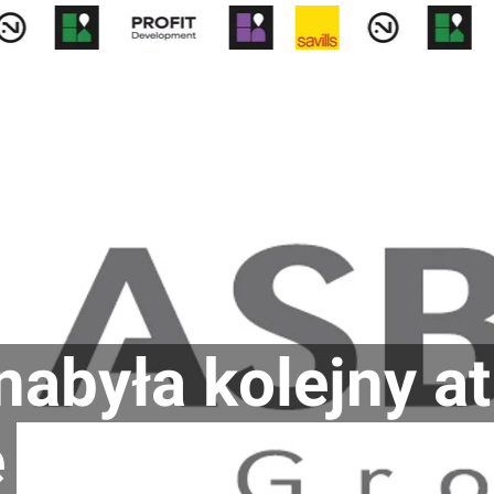
Rynek pierw
abyła kolejny at
ę