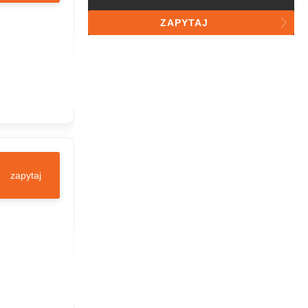
przedstawienia rekomendacji oraz
przetwarzaniu przez investmap
ZAPYTAJ
sp. z o.o. do celów statystycznych
zapytaj