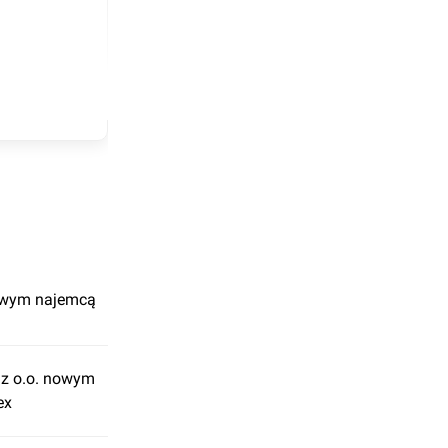
nowym najemcą
z o.o. nowym
ex