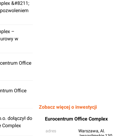
mplex &#8211;
z pozwoleniem
mplex –
iurowy w
centrum Office
ntrum Office
Zobacz więcej o inwestycji
.o. dołączył do
Eurocentrum Office Complex
e Complex
adres
Warszawa
, Al.
Jerozolimskie 130