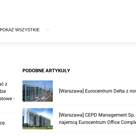
POKAŻ WSZYSTKIE
PODOBNE ARTYKUŁY
ać z
[Warszawa] Eurocentrum Delta z 
dze
stowe -
[Warszawa] CEPD Management Sp. 
najemcą Eurocentrum Office Compl
ce.