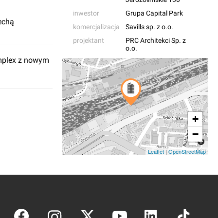
inwestor
Grupa Capital Park
echą
komercjalizacja
Savills sp. z o.o.
projektant
PRC Architekci Sp. z
o.o.
mplex z nowym
+
−
Leaflet
|
OpenStreetMap