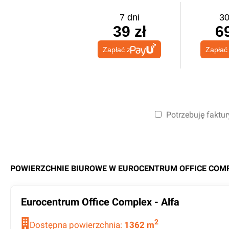
7 dni
30
39 zł
69
Zapłać z
Zapłać
Potrzebuję faktur
POWIERZCHNIE BIUROWE W
EUROCENTRUM OFFICE COM
Eurocentrum Office Complex - Alfa
2
Dostępna powierzchnia:
1362
m