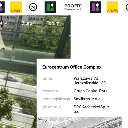
otny
Biura
Forum
Wiadomości
Eurocentrum Office Complex
adres
Warszawa
, Al.
Jerozolimskie 130
inwestor
Grupa Capital Park
komercjalizacja
Savills sp. z o.o.
projektant
PRC Architekci Sp. z
o.o.