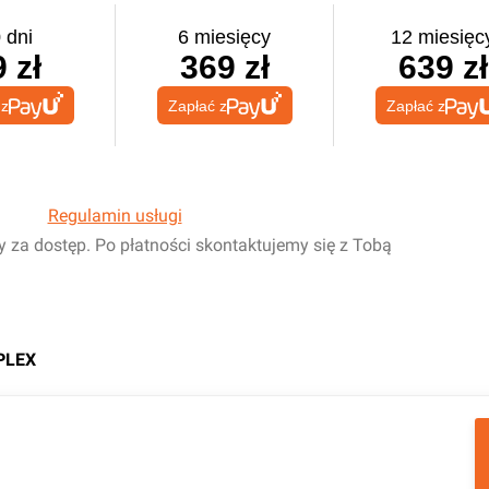
 dni
6 miesięcy
12 miesięc
 zł
369 zł
639 zł
 z
Zapłać z
Zapłać z
Regulamin usługi
y za dostęp. Po płatności skontaktujemy się z Tobą
PLEX