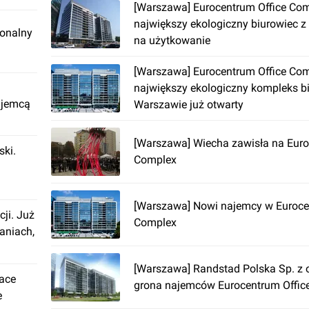
[Warszawa] Eurocentrum Office Co
największy ekologiczny biurowiec 
ionalny
na użytkowanie
[Warszawa] Eurocentrum Office Co
największy ekologiczny kompleks b
ajemcą
Warszawie już otwarty
[Warszawa] Wiecha zawisła na Euro
ki.
Complex
[Warszawa] Nowi najemcy w Euroce
cji. Już
Complex
aniach,
[Warszawa] Randstad Polska Sp. z o
lace
grona najemców Eurocentrum Offic
e