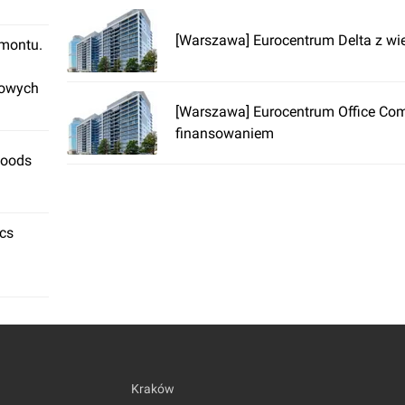
[Warszawa] Eurocentrum Delta z wi
emontu.
rowych
[Warszawa] Eurocentrum Office Co
finansowaniem
Foods
ics
Kraków