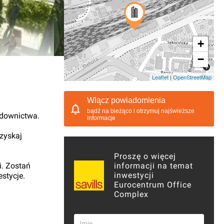
+
−
03.2012, 14:08
Leaflet
|
OpenStreetMap
Włącz powiadomienia
bądź na bieżąco i otrzymuj najświeższe
udownictwa.
informacje
 zyskaj
Proszę o więcej
i. Zostań
informacji na temat
inwestycji
stycje.
Eurocentrum Office
Complex