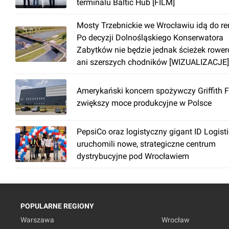
terminalu Baltic Hub [FILM]
Mosty Trzebnickie we Wrocławiu idą do r
Po decyzji Dolnośląskiego Konserwatora
Zabytków nie będzie jednak ścieżek rowe
ani szerszych chodników [WIZUALIZACJE]
Amerykański koncern spożywczy Griffith 
zwiększy moce produkcyjne w Polsce
PepsiCo oraz logistyczny gigant ID Logist
uruchomili nowe, strategiczne centrum
dystrybucyjne pod Wrocławiem
POPULARNE REGIONY
Warszawa
Wrocław