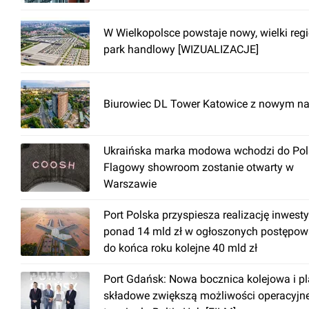
podłoga techniczna
W Wielkopolsce powstaje nowy, wielki reg
recepcja
park handlowy [WIZUALIZACJE]
ochrona
czujniki dymu
Biurowiec DL Tower Katowice z nowym n
zraszacze
podwieszany sufit
Ukraińska marka modowa wchodzi do Pols
przewody telekomunikacyjne
Flagowy showroom zostanie otwarty w
dwa źródła zasilania
Warszawie
Port Polska przyspiesza realizację inwesty
ponad 14 mld zł w ogłoszonych postępow
do końca roku kolejne 40 mld zł
Port Gdańsk: Nowa bocznica kolejowa i p
składowe zwiększą możliwości operacyjn