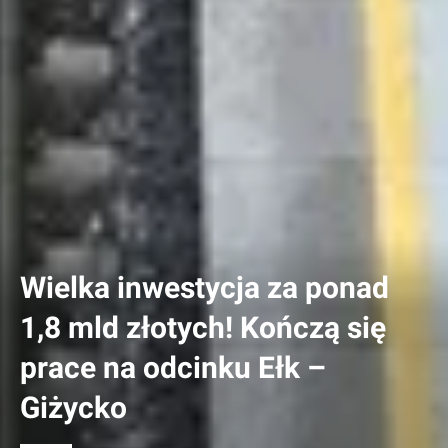
Wielka inwestycja za ponad
1,8 mld złotych! Kończą się
prace na odcinku Ełk –
Giżycko