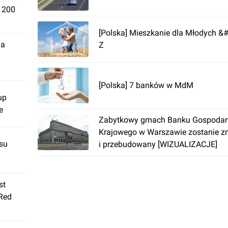
. 200
[Polska] Mieszkanie dla Młodych &
ja
Z
[Polska] 7 banków w MdM
up
e
Zabytkowy gmach Banku Gospodar
Krajowego w Warszawie zostanie 
su
i przebudowany [WIZUALIZACJE]
st
 Red