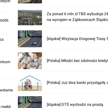
rowych
Za ponad 6 mln zł TBS wybuduje 2
na wynajem w Ząbkowicach Śląski
Foods
[śląskie] Wizytacja Drogowej Trasy
ics
[Polska] Młodzi bez zdolności kredy
entrum
[Polska] Już dwa banki przystąpił
owstanie
[śląskie] DTŚ wychodzi na prostą
ę mebli