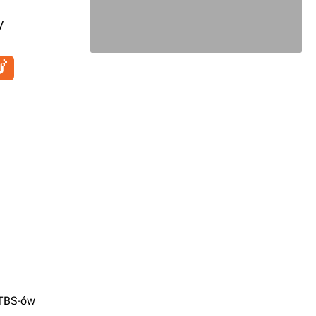
y
 TBS-ów