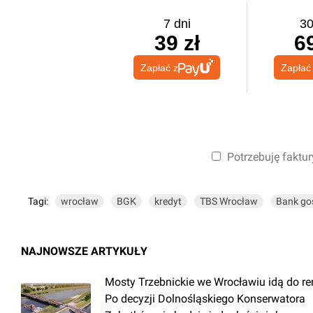
7 dni
30
39 zł
69
Zapłać z
Zapłać
Potrzebuję faktur
Tagi:
wrocław
BGK
kredyt
TBS Wrocław
Bank go
NAJNOWSZE ARTYKUŁY
Mosty Trzebnickie we Wrocławiu idą do r
Po decyzji Dolnośląskiego Konserwatora