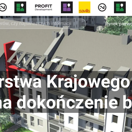
Rynek pierw
stwa Krajowego u
a dokończenie b