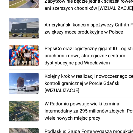
Zabytków nie będzie jednak ścieżek rowe
ani szerszych chodników [WIZUALIZACJE]
Amerykański koncern spożywczy Griffith 
zwiększy moce produkcyjne w Polsce
PepsiCo oraz logistyczny gigant ID Logist
uruchomili nowe, strategiczne centrum
dystrybucyjne pod Wrocławiem
Kolejny krok w realizacji nowoczesnego c
kontroli granicznej w Porcie Gdańsk
[WIZUALIZACJE]
W Radomiu powstaje wielki terminal
intermodalny za 295 milionów złotych. P
wiele nowych miejsc pracy
Podlaskie: Grupa Forte wygasza produkcj