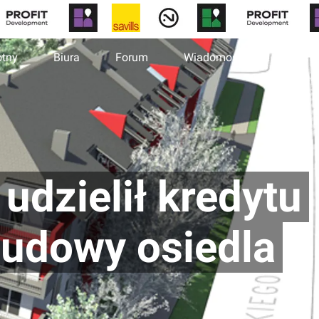
otny
Biura
Forum
Wiadomości
dzielił kredytu
udowy osiedla