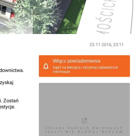
23.11.2016, 23:11
Włącz powiadomienia
bądź na bieżąco i otrzymuj najświeższe
udownictwa.
informacje
 zyskaj
i. Zostań
stycje.
Chcesz dobrych darmowych
teści? NIE BLOKUJ REKLAM