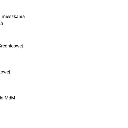
4 mieszkania
ch
 Średnicowej
towej
y do MdM