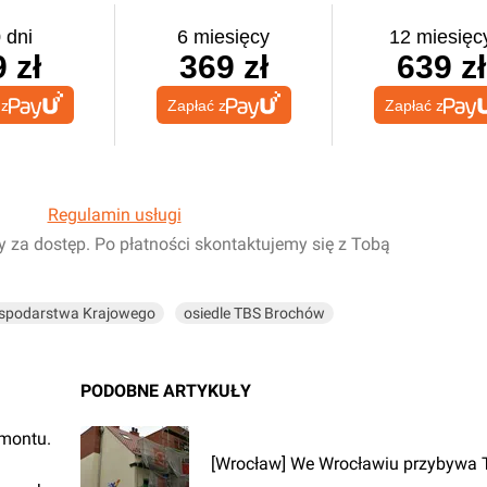
 dni
6 miesięcy
12 miesięc
 zł
369 zł
639 zł
 z
Zapłać z
Zapłać z
Regulamin usługi
y za dostęp. Po płatności skontaktujemy się z Tobą
spodarstwa Krajowego
osiedle TBS Brochów
PODOBNE ARTYKUŁY
emontu.
[Wrocław] We Wrocławiu przybywa