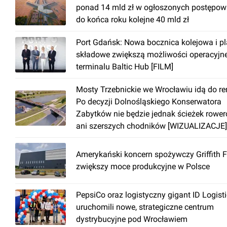
ponad 14 mld zł w ogłoszonych postępow
do końca roku kolejne 40 mld zł
Port Gdańsk: Nowa bocznica kolejowa i p
składowe zwiększą możliwości operacyjn
terminalu Baltic Hub [FILM]
Mosty Trzebnickie we Wrocławiu idą do r
Po decyzji Dolnośląskiego Konserwatora
Zabytków nie będzie jednak ścieżek rowe
ani szerszych chodników [WIZUALIZACJE]
Amerykański koncern spożywczy Griffith 
zwiększy moce produkcyjne w Polsce
PepsiCo oraz logistyczny gigant ID Logist
uruchomili nowe, strategiczne centrum
dystrybucyjne pod Wrocławiem