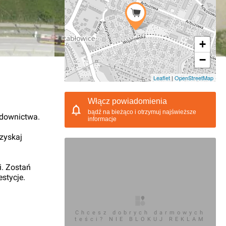
+
−
11.2017, 17:12
Leaflet
|
OpenStreetMap
Włącz powiadomienia
bądź na bieżąco i otrzymuj najświeższe
udownictwa.
informacje
 zyskaj
i. Zostań
stycje.
Chcesz dobrych darmowych
teści? NIE BLOKUJ REKLAM