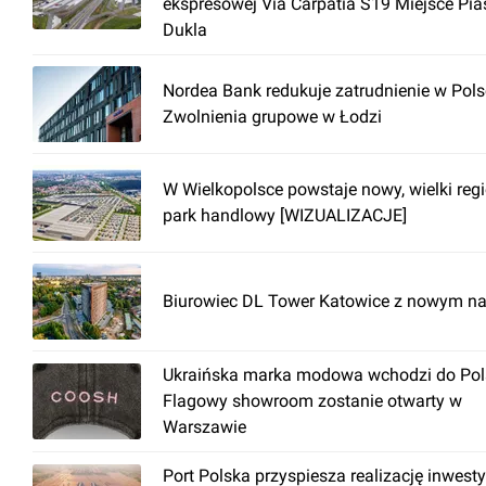
ekspresowej Via Carpatia S19 Miejsce Pia
Dukla
Nordea Bank redukuje zatrudnienie w Pols
Zwolnienia grupowe w Łodzi
W Wielkopolsce powstaje nowy, wielki reg
park handlowy [WIZUALIZACJE]
Biurowiec DL Tower Katowice z nowym n
Ukraińska marka modowa wchodzi do Pols
Flagowy showroom zostanie otwarty w
Warszawie
Port Polska przyspiesza realizację inwesty