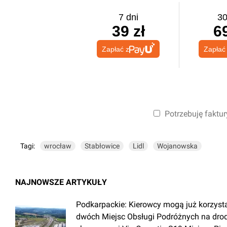
7 dni
30
39 zł
69
Zapłać z
Zapłać
Potrzebuję faktur
Tagi:
wrocław
Stabłowice
Lidl
Wojanowska
NAJNOWSZE ARTYKUŁY
Podkarpackie: Kierowcy mogą już korzyst
dwóch Miejsc Obsługi Podróżnych na dro