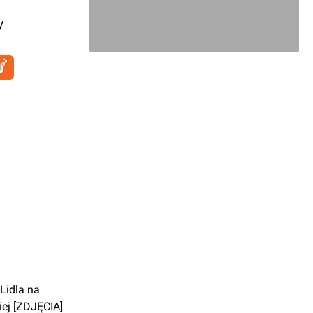
y
Lidla na
iej [ZDJĘCIA]