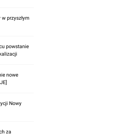
y w przyszłym
ńcu powstanie
alizacji
nie nowe
JE]
tycji Nowy
ch za