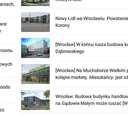
aniach,
Nowy Lidl we Wrocławiu. Powstanie
lace
Korony
e
[Wrocław] W końcu rusza budowa k
emontu.
Dąbrowskiego
rowych
[Wrocław] Na Muchoborze Wielkim 
kolejne markety. Mieszkańcy: jest ic
Foods
Wrocław: Budowa budynku handlow
na Gądowie Małym może ruszać [
ics