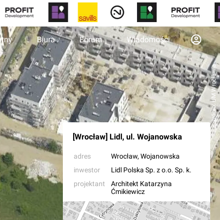
otny
Biura
Forum
Wiadomości
źródło: UM Wrocławia
[Wrocław] Lidl, ul. Wojanowska
adres
Wrocław
, Wojanowska
inwestor
Lidl Polska Sp. z o.o. Sp. k.
projektant
Architekt Katarzyna
Ćmikiewicz