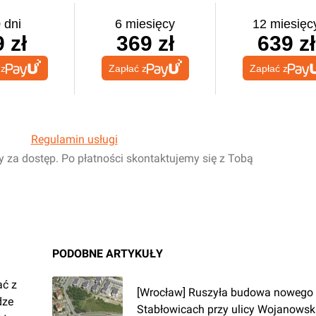
 dni
6 miesięcy
12 miesięc
 zł
369 zł
639 zł
 z
Zapłać z
Zapłać z
Regulamin usługi
y za dostęp. Po płatności skontaktujemy się z Tobą
PODOBNE ARTYKUŁY
ać z
[Wrocław] Ruszyła budowa nowego 
dze
Stabłowicach przy ulicy Wojanowsk