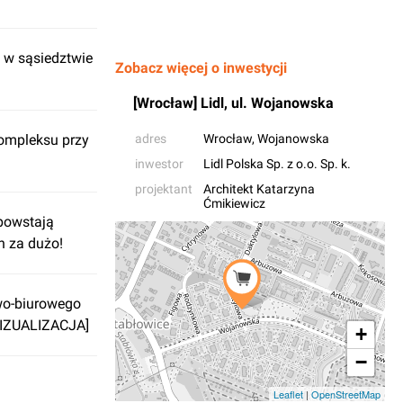
 w sąsiedztwie
Zobacz więcej o inwestycji
[Wrocław] Lidl, ul. Wojanowska
ompleksu przy
adres
Wrocław
, Wojanowska
inwestor
Lidl Polska Sp. z o.o. Sp. k.
projektant
Architekt Katarzyna
Ćmikiewicz
powstają
h za dużo!
o-biurowego
WIZUALIZACJA]
+
−
Leaflet
|
OpenStreetMap