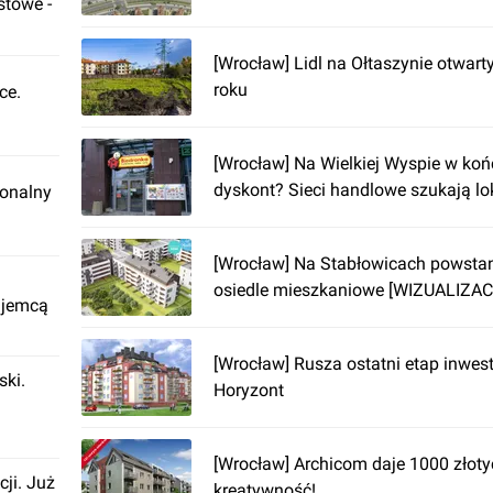
stowe -
[Wrocław] Lidl na Ołtaszynie otwart
roku
ce.
[Wrocław] Na Wielkiej Wyspie w ko
dyskont? Sieci handlowe szukają lok
ionalny
[Wrocław] Na Stabłowicach powsta
osiedle mieszkaniowe [WIZUALIZAC
ajemcą
[Wrocław] Rusza ostatni etap inwes
ki.
Horyzont
[Wrocław] Archicom daje 1000 złoty
cji. Już
kreatywność!