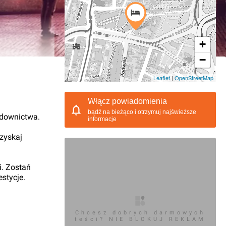
+
−
02.2015, 11:11
Leaflet
|
OpenStreetMap
Włącz powiadomienia
bądź na bieżąco i otrzymuj najświeższe
udownictwa.
informacje
 zyskaj
i. Zostań
stycje.
Chcesz dobrych darmowych
teści? NIE BLOKUJ REKLAM