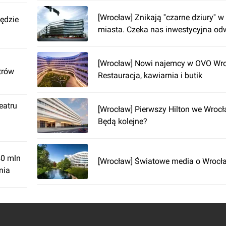
[Wrocław] Znikają ''czarne dziury'' 
będzie
miasta. Czeka nas inwestycyjna od
[Wrocław] Nowi najemcy w OVO Wro
trów
Restauracja, kawiarnia i butik
eatru
[Wrocław] Pierwszy Hilton we Wrocła
Będą kolejne?
40 mln
[Wrocław] Światowe media o Wrocł
nia