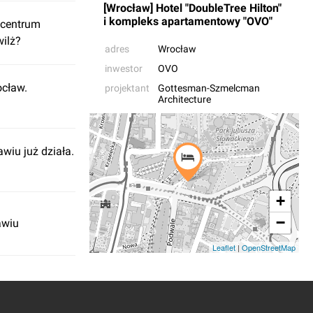
[Wrocław] Hotel "DoubleTree Hilton"
i kompleks apartamentowy "OVO"
w centrum
wilż?
adres
Wrocław
inwestor
OVO
cław.
projektant
Gottesman-Szmelcman
Architecture
wiu już działa.
+
−
awiu
Leaflet
|
OpenStreetMap