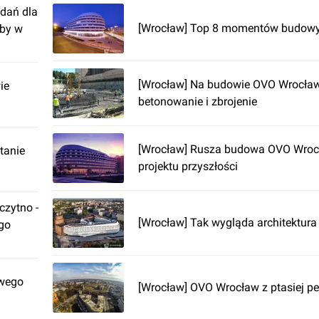
dań dla
[Wrocław] Top 8 momentów budow
żby w
[Wrocław] Na budowie OVO Wrocław
ie
betonowanie i zbrojenie
[Wrocław] Rusza budowa OVO Wroc
tanie
projektu przyszłości
zytno -
[Wrocław] Tak wygląda architektura
ego
owego
[Wrocław] OVO Wrocław z ptasiej p