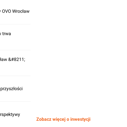
y OVO Wrocław
 trwa
ław &#8211;
 przyszłości
erspektywy
Zobacz więcej o inwestycji