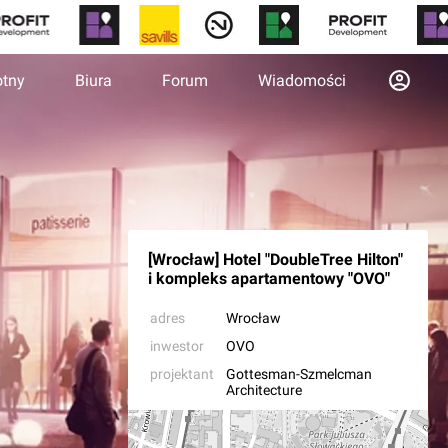
otny
Biura
Forum
Wiadomości
[Wrocław] Hotel "DoubleTree Hilton"
i kompleks apartamentowy "OVO"
adres
Wrocław
inwestor
OVO
projektant
Gottesman-Szmelcman
Architecture