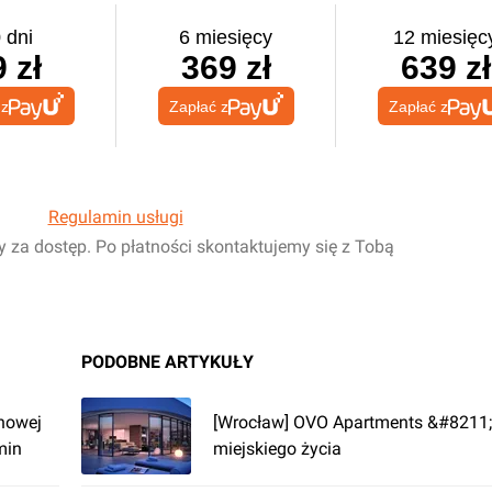
 dni
6 miesięcy
12 miesięc
 zł
369 zł
639 zł
 z
Zapłać z
Zapłać z
Regulamin usługi
y za dostęp. Po płatności skontaktujemy się z Tobą
PODOBNE ARTYKUŁY
nowej
[Wrocław] OVO Apartments &#8211;
min
miejskiego życia