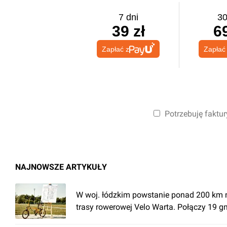
7 dni
30
39 zł
69
Zapłać z
Zapłać
Potrzebuję faktur
NAJNOWSZE ARTYKUŁY
W woj. łódzkim powstanie ponad 200 km 
trasy rowerowej Velo Warta. Połączy 19 g