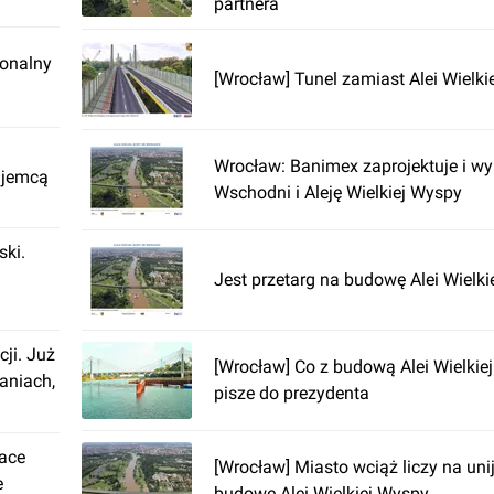
partnera
ionalny
[Wrocław] Tunel zamiast Alei Wielk
Wrocław: Banimex zaprojektuje i w
ajemcą
Wschodni i Aleję Wielkiej Wyspy
ki.
Jest przetarg na budowę Alei Wielki
cji. Już
[Wrocław] Co z budową Alei Wielki
aniach,
pisze do prezydenta
lace
[Wrocław] Miasto wciąż liczy na uni
e
budowę Alei Wielkiej Wyspy