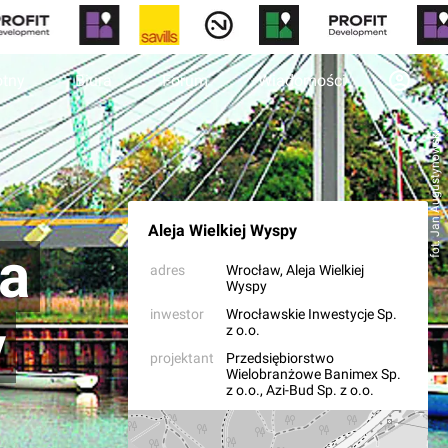
otny
Biura
Forum
Wiadomości
fot. Jan Augustynowski
Aleja Wielkiej Wyspy
na
adres
Wrocław
, Aleja Wielkiej
Wyspy
inwestor
Wrocławskie Inwestycje Sp.
y
z o.o.
projektant
Przedsiębiorstwo
Wielobranżowe Banimex Sp.
z o.o.
,
Azi-Bud Sp. z o.o.