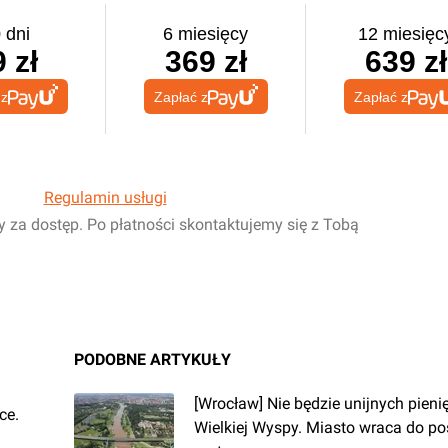
 dni
6 miesięcy
12 miesięc
 zł
369 zł
639 zł
 z
Zapłać z
Zapłać z
Regulamin usługi
y za dostęp. Po płatności skontaktujemy się z Tobą
PODOBNE ARTYKUŁY
[Wrocław] Nie będzie unijnych pieni
ce.
Wielkiej Wyspy. Miasto wraca do p