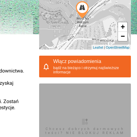
+
−
01.2017, 10:55
Leaflet
|
OpenStreetMap
Włącz powiadomienia
bądź na bieżąco i otrzymuj najświeższe
udownictwa.
informacje
 zyskaj
i. Zostań
stycje.
Chcesz dobrych darmowych
teści? NIE BLOKUJ REKLAM