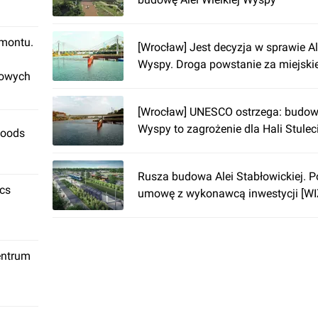
emontu.
[Wrocław] Jest decyzja w sprawie Ale
Wyspy. Droga powstanie za miejski
rowych
[Wrocław] UNESCO ostrzega: budowa
Wyspy to zagrożenie dla Hali Stulec
Foods
Rusza budowa Alei Stabłowickiej. 
ics
umowę z wykonawcą inwestycji [W
entrum