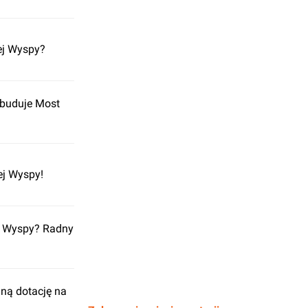
iej Wyspy?
ybuduje Most
ej Wyspy!
ej Wyspy? Radny
jną dotację na