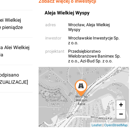
Zobacz więcej o inwestycji
Aleja Wielkiej Wyspy
i Wielkiej
adres
Wrocław
, Aleja Wielkiej
e pieniądze
Wyspy
inwestor
Wrocławskie Inwestycje Sp.
z o.o.
 Alei Wielkiej
projektant
Przedsiębiorstwo
ia
Wielobranżowe Banimex Sp.
z o.o.
,
Azi-Bud Sp. z o.o.
Podpisano
IZUALIZACJE]
+
−
Leaflet
|
OpenStreetMap