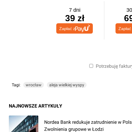
7 dni
30
39 zł
69
Zapłać z
Zapłać
Potrzebuję faktur
Tagi:
wrocław
aleja wielkiej wyspy
NAJNOWSZE ARTYKUŁY
Nordea Bank redukuje zatrudnienie w Pols
Zwolnienia grupowe w Łodzi