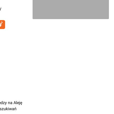
y
ędzy na Aleję
oszukiwań