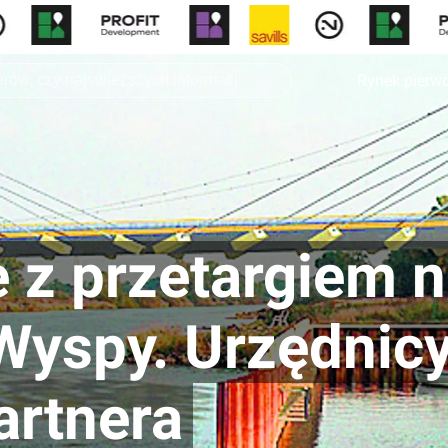
Rynek pierw
e z przetargiem 
 Wyspy. Urzędnic
artnera