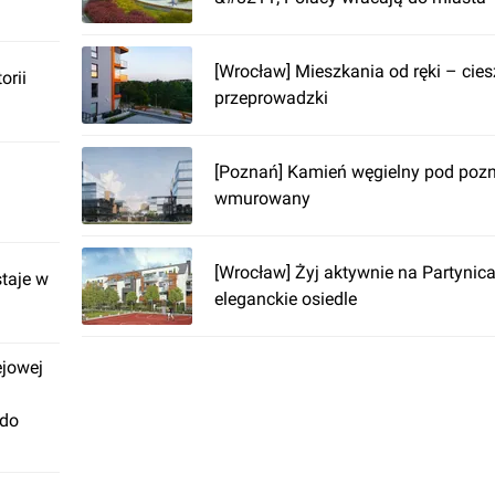
[Wrocław] Mieszkania od ręki – ciesz
orii
przeprowadzki
[Poznań] Kamień węgielny pod pozn
wmurowany
[Wrocław] Żyj aktywnie na Partynic
taje w
eleganckie osiedle
ejowej
 do