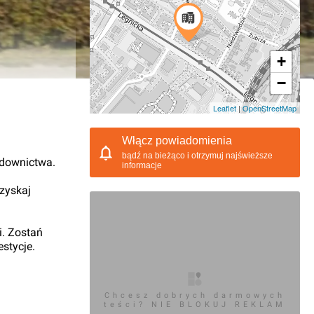
+
−
11.2015, 15:13
Leaflet
|
OpenStreetMap
Włącz powiadomienia
bądź na bieżąco i otrzymuj najświeższe
udownictwa.
informacje
 zyskaj
i. Zostań
stycje.
Chcesz dobrych darmowych
teści? NIE BLOKUJ REKLAM