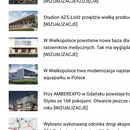
[WIZUALIZACJE+ZDJĘCIA]
Stadion AZS Łódź przejdzie wielką przeb
[WIZUALIZACJE]
W Wielkopolsce powstanie nowa baza dla
ratowników medycznych. Tak ma wygląd
[WIZUALIZACJE]
W Wielkopolsce trwa modernizacja najsta
aquaparku w Polsce
Przy AMBEREXPO w Gdańsku powstaje hot
Styles ze 168 pokojami. Otwarcie jeszcze
roku [WIZUALIZACJE]
Wybrano wykonawcę odcinka drogi ekspr