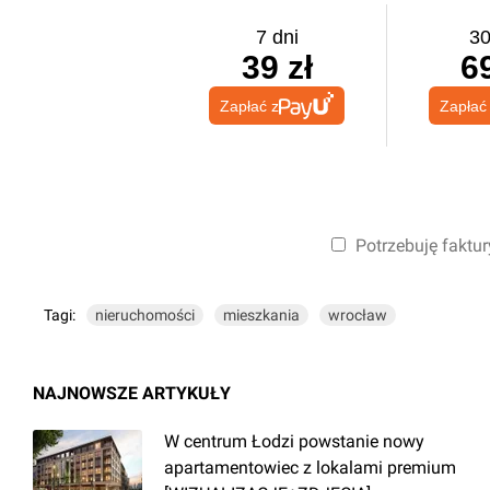
7 dni
30
39 zł
69
Zapłać z
Zapłać
Potrzebuję faktur
Tagi:
nieruchomości
mieszkania
wrocław
NAJNOWSZE ARTYKUŁY
W centrum Łodzi powstanie nowy
apartamentowiec z lokalami premium