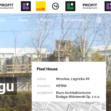
otny
Biura
Forum
Wiadomości
Pixel House
adres
Wrocław
, Legnicka 49
gu
inwestor
WPBM
projektant
Biuro Architektoniczne
Bzdęga-Wiśniewski Sp. z o.o.