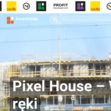
Pixel House –
ręki