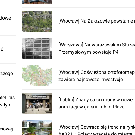
udowę
[Wrocław] Na Zakrzowie powstanie 
[Warszawa] Na warszawskim Służ
ać
Przemysłowym powstaje P4
[Wrocław] Odświeżona ortofotomap
rszego
zawiera najnowsze inwestycje
el ibis
[Lublin] Znany salon mody w nowej l
 w tym
aranżacji w galerii Lublin Plaza
[Wrocław] Odwraca się trend na ry
esowej
&#8211; Polacy wracają do miasta