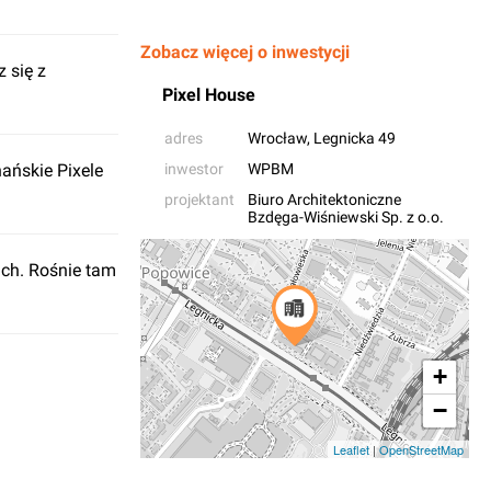
Zobacz więcej o inwestycji
 się z
Pixel House
adres
Wrocław
, Legnicka 49
ańskie Pixele
inwestor
WPBM
projektant
Biuro Architektoniczne
Bzdęga-Wiśniewski Sp. z o.o.
ach. Rośnie tam
+
−
Leaflet
|
OpenStreetMap