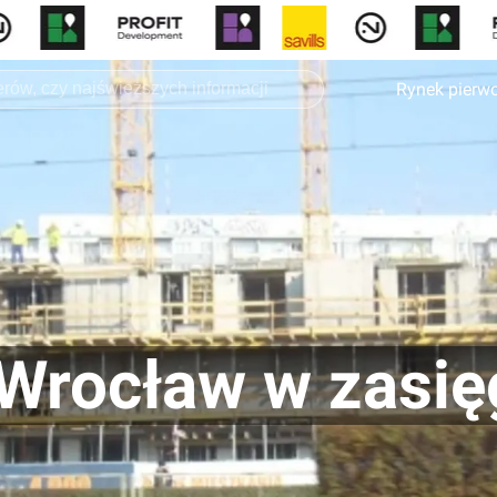
Rynek pierw
 Wrocław w zasię