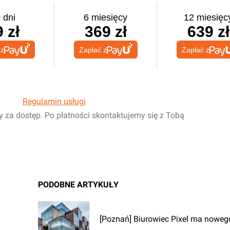
 dni
6 miesięcy
12 miesięc
 zł
369 zł
639 zł
 z
Zapłać z
Zapłać z
Regulamin usługi
y za dostęp. Po płatności skontaktujemy się z Tobą
PODOBNE ARTYKUŁY
[Poznań] Biurowiec Pixel ma nowego