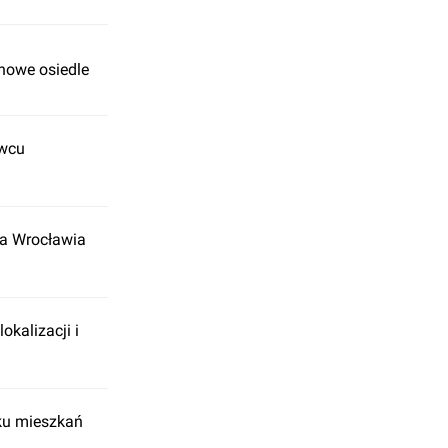
nowe osiedle
ewcu
a Wrocławia
okalizacji i
nku mieszkań