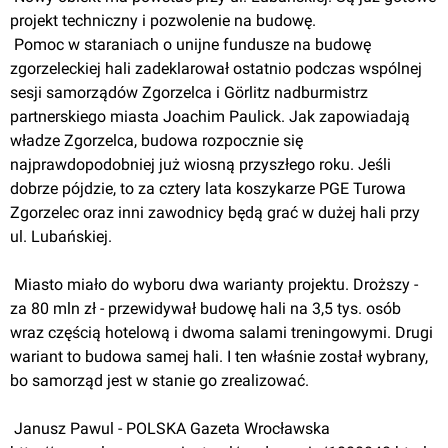
projekt techniczny i pozwolenie na budowę.
 Pomoc w staraniach o unijne fundusze na budowę 
zgorzeleckiej hali zadeklarował ostatnio podczas wspólnej 
sesji samorządów Zgorzelca i Görlitz nadburmistrz 
partnerskiego miasta Joachim Paulick. Jak zapowiadają 
władze Zgorzelca, budowa rozpocznie się 
najprawdopodobniej już wiosną przyszłego roku. Jeśli 
dobrze pójdzie, to za cztery lata koszykarze PGE Turowa 
Zgorzelec oraz inni zawodnicy będą grać w dużej hali przy 
ul. Lubańskiej.
 Miasto miało do wyboru dwa warianty projektu. Droższy - 
za 80 mln zł - przewidywał budowę hali na 3,5 tys. osób 
wraz częścią hotelową i dwoma salami treningowymi. Drugi 
wariant to budowa samej hali. I ten właśnie został wybrany, 
bo samorząd jest w stanie go zrealizować.
 Janusz Pawul - POLSKA Gazeta Wrocławska