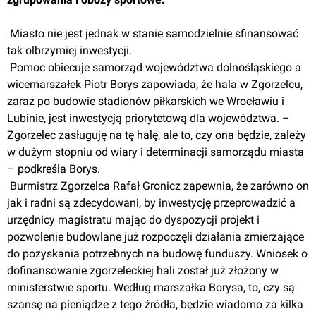
 Miasto nie jest jednak w stanie samodzielnie sfinansować 
tak olbrzymiej inwestycji.
 Pomoc obiecuje samorząd województwa dolnośląskiego a 
wicemarszałek Piotr Borys zapowiada, że hala w Zgorzelcu, 
zaraz po budowie stadionów piłkarskich we Wrocławiu i 
Lubinie, jest inwestycją priorytetową dla województwa. – 
Zgorzelec zasługuję na tę halę, ale to, czy ona będzie, zależy 
w dużym stopniu od wiary i determinacji samorządu miasta 
– podkreśla Borys.
 Burmistrz Zgorzelca Rafał Gronicz zapewnia, że zarówno on 
jak i radni są zdecydowani, by inwestycję przeprowadzić a 
urzędnicy magistratu mając do dyspozycji projekt i 
pozwolenie budowlane już rozpoczęli działania zmierzające 
do pozyskania potrzebnych na budowę funduszy. Wniosek o 
dofinansowanie zgorzeleckiej hali został już złożony w 
ministerstwie sportu. Według marszałka Borysa, to, czy są 
szansę na pieniądze z tego źródła, będzie wiadomo za kilka 