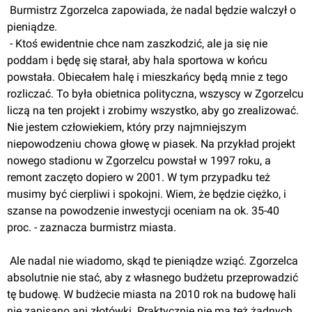
 Burmistrz Zgorzelca zapowiada, że nadal będzie walczył o 
pieniądze.
 - Ktoś ewidentnie chce nam zaszkodzić, ale ja się nie 
poddam i będę się starał, aby hala sportowa w końcu 
powstała. Obiecałem halę i mieszkańcy będą mnie z tego 
rozliczać. To była obietnica polityczna, wszyscy w Zgorzelcu 
liczą na ten projekt i zrobimy wszystko, aby go zrealizować. 
Nie jestem człowiekiem, który przy najmniejszym 
niepowodzeniu chowa głowę w piasek. Na przykład projekt 
nowego stadionu w Zgorzelcu powstał w 1997 roku, a 
remont zaczęto dopiero w 2001. W tym przypadku też 
musimy być cierpliwi i spokojni. Wiem, że będzie ciężko, i 
szanse na powodzenie inwestycji oceniam na ok. 35-40 
proc. - zaznacza burmistrz miasta.
 Ale nadal nie wiadomo, skąd te pieniądze wziąć. Zgorzelca 
absolutnie nie stać, aby z własnego budżetu przeprowadzić 
tę budowę. W budżecie miasta na 2010 rok na budowę hali 
nie zapisano ani złotówki. Praktycznie nie ma też żadnych 