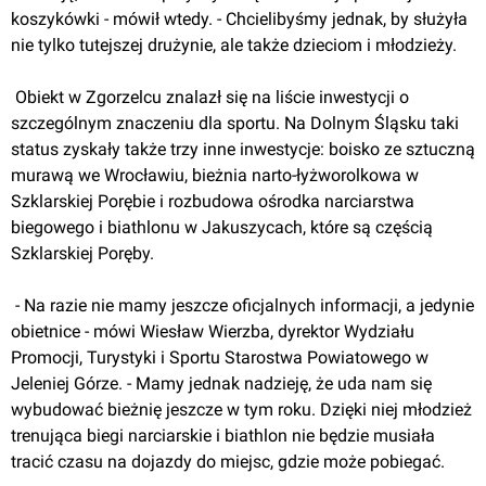
koszykówki - mówił wtedy. - Chcielibyśmy jednak, by służyła 
nie tylko tutejszej drużynie, ale także dzieciom i młodzieży.
 Obiekt w Zgorzelcu znalazł się na liście inwestycji o 
szczególnym znaczeniu dla sportu. Na Dolnym Śląsku taki 
status zyskały także trzy inne inwestycje: boisko ze sztuczną 
murawą we Wrocławiu, bieżnia narto-łyżworolkowa w 
Szklarskiej Porębie i rozbudowa ośrodka narciarstwa 
biegowego i biathlonu w Jakuszycach, które są częścią 
Szklarskiej Poręby.
 - Na razie nie mamy jeszcze oficjalnych informacji, a jedynie 
obietnice - mówi Wiesław Wierzba, dyrektor Wydziału 
Promocji, Turystyki i Sportu Starostwa Powiatowego w 
Jeleniej Górze. - Mamy jednak nadzieję, że uda nam się 
wybudować bieżnię jeszcze w tym roku. Dzięki niej młodzież 
trenująca biegi narciarskie i biathlon nie będzie musiała 
tracić czasu na dojazdy do miejsc, gdzie może pobiegać.