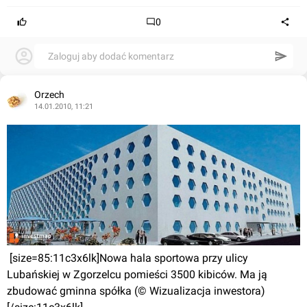
0
Zaloguj aby dodać komentarz
Orzech
14.01.2010, 11:21
 [size=85:11c3x6lk]Nowa hala sportowa przy ulicy 
Lubańskiej w Zgorzelcu pomieści 3500 kibiców. Ma ją 
zbudować gminna spółka (© Wizualizacja inwestora)