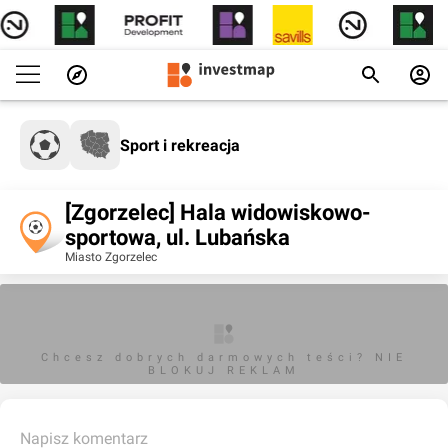
Sport i rekreacja
[Zgorzelec] Hala widowiskowo-
sportowa, ul. Lubańska
Miasto Zgorzelec
Chcesz dobrych darmowych teści? NIE
BLOKUJ REKLAM
Napisz komentarz