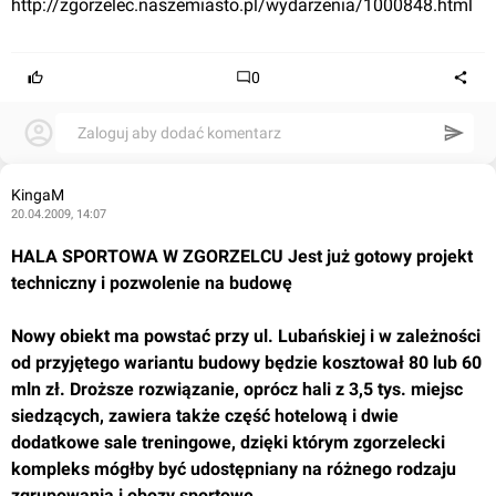
http://zgorzelec.naszemiasto.pl/wydarzenia/1000848.html
0
Zaloguj aby dodać komentarz
KingaM
20.04.2009, 14:07
HALA SPORTOWA W ZGORZELCU Jest już gotowy projekt 
techniczny i pozwolenie na budowę
Nowy obiekt ma powstać przy ul. Lubańskiej i w zależności 
od przyjętego wariantu budowy będzie kosztował 80 lub 60 
mln zł. Droższe rozwiązanie, oprócz hali z 3,5 tys. miejsc 
siedzących, zawiera także część hotelową i dwie 
dodatkowe sale treningowe, dzięki którym zgorzelecki 
kompleks mógłby być udostępniany na różnego rodzaju 
zgrupowania i obozy sportowe.