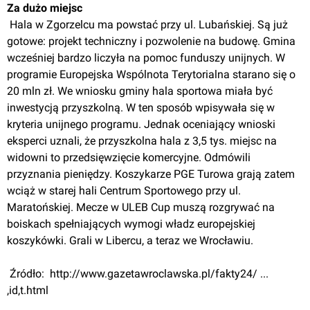
Za dużo miejsc
 Hala w Zgorzelcu ma powstać przy ul. Lubańskiej. Są już 
gotowe: projekt techniczny i pozwolenie na budowę. Gmina 
wcześniej bardzo liczyła na pomoc funduszy unijnych. W 
programie Europejska Wspólnota Terytorialna starano się o 
20 mln zł. We wniosku gminy hala sportowa miała być 
inwestycją przyszkolną. W ten sposób wpisywała się w 
kryteria unijnego programu. Jednak oceniający wnioski 
eksperci uznali, że przyszkolna hala z 3,5 tys. miejsc na 
widowni to przedsięwzięcie komercyjne. Odmówili 
przyznania pieniędzy. Koszykarze PGE Turowa grają zatem 
wciąż w starej hali Centrum Sportowego przy ul. 
Maratońskiej. Mecze w ULEB Cup muszą rozgrywać na 
boiskach spełniających wymogi władz europejskiej 
koszykówki. Grali w Libercu, a teraz we Wrocławiu.
 Źródło: 
 http://www.gazetawroclawska.pl/fakty24/ ... 
,id,t.html