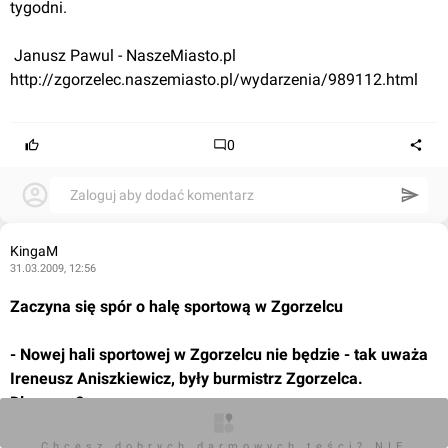
tygodni.
 Janusz Pawul - NaszeMiasto.pl
http://zgorzelec.naszemiasto.pl/wydarzenia/989112.html
0
Zaloguj aby dodać komentarz
KingaM
31.03.2009, 12:56
Zaczyna się spór o halę sportową w Zgorzelcu
- Nowej hali sportowej w Zgorzelcu nie będzie - tak uważa 
Ireneusz Aniszkiewicz, były burmistrz Zgorzelca. 
Dlaczego?
Chcesz dobrych darmowych teści? NIE