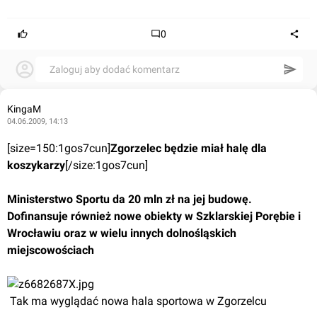
0
Zaloguj aby dodać komentarz
KingaM
04.06.2009, 14:13
[size=150:1gos7cun]
Zgorzelec będzie miał halę dla 
koszykarzy
[/size:1gos7cun]
Ministerstwo Sportu da 20 mln zł na jej budowę. 
Dofinansuje również nowe obiekty w Szklarskiej Porębie i 
Wrocławiu oraz w wielu innych dolnośląskich 
miejscowościach
 Tak ma wyglądać nowa hala sportowa w Zgorzelcu