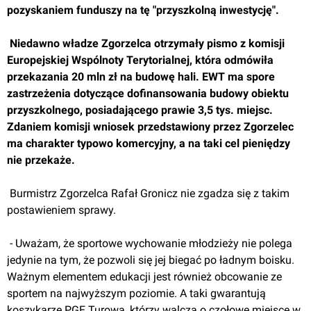
pozyskaniem funduszy na tę "przyszkolną inwestycję".
 Niedawno władze Zgorzelca otrzymały pismo z komisji 
Europejskiej Wspólnoty Terytorialnej, która odmówiła 
przekazania 20 mln zł na budowę hali. EWT ma spore 
zastrzeżenia dotyczące dofinansowania budowy obiektu 
przyszkolnego, posiadającego prawie 3,5 tys. miejsc. 
Zdaniem komisji wniosek przedstawiony przez Zgorzelec 
ma charakter typowo komercyjny, a na taki cel pieniędzy 
nie przekaże.
 Burmistrz Zgorzelca Rafał Gronicz nie zgadza się z takim 
postawieniem sprawy.
 - Uważam, że sportowe wychowanie młodzieży nie polega 
jedynie na tym, że pozwoli się jej biegać po ładnym boisku. 
Ważnym elementem edukacji jest również obcowanie ze 
sportem na najwyższym poziomie. A taki gwarantują 
koszykarze PGE Turowa, którzy walczą o czołowe miejsce w 