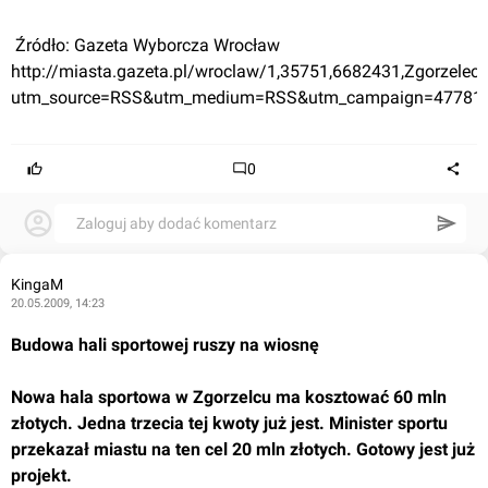
 Źródło: Gazeta Wyborcza Wrocław
http://miasta.gazeta.pl/wroclaw/1,35751,6682431,Zgorzelec_
utm_source=RSS&utm_medium=RSS&utm_campaign=47781
0
Zaloguj aby dodać komentarz
KingaM
20.05.2009, 14:23
Budowa hali sportowej ruszy na wiosnę
Nowa hala sportowa w Zgorzelcu ma kosztować 60 mln 
złotych. Jedna trzecia tej kwoty już jest. Minister sportu 
przekazał miastu na ten cel 20 mln złotych. Gotowy jest już 
projekt.