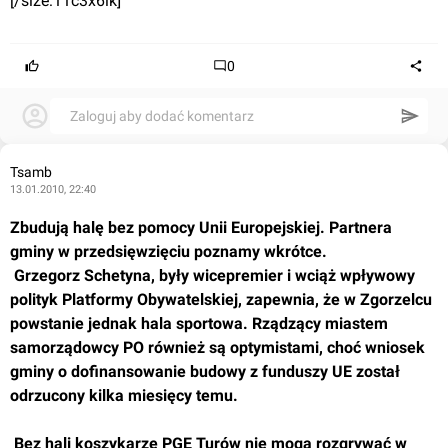
[/size:11c3x6lk]
0
Zaloguj aby dodać komentarz
Tsamb
13.01.2010, 22:40
Zbudują halę bez pomocy Unii Europejskiej. Partnera 
gminy w przedsięwzięciu poznamy wkrótce.
 Grzegorz Schetyna, były wicepremier i wciąż wpływowy 
polityk Platformy Obywatelskiej, zapewnia, że w Zgorzelcu 
powstanie jednak hala sportowa. Rządzący miastem 
samorządowcy PO również są optymistami, choć wniosek 
gminy o dofinansowanie budowy z funduszy UE został 
odrzucony kilka miesięcy temu.
 Bez hali koszykarze PGE Turów nie mogą rozgrywać w 