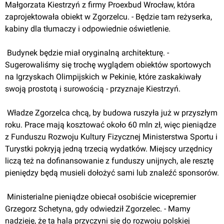
Małgorzata Kiestrzyń z firmy Proexbud Wrocław, która 
zaprojektowała obiekt w Zgorzelcu. - Będzie tam reżyserka, 
kabiny dla tłumaczy i odpowiednie oświetlenie.
 Budynek będzie miał oryginalną architekturę. - 
Sugerowaliśmy się trochę wyglądem obiektów sportowych 
na Igrzyskach Olimpijskich w Pekinie, które zaskakiwały 
swoją prostotą i surowością - przyznaje Kiestrzyń.
 Władze Zgorzelca chcą, by budowa ruszyła już w przyszłym 
roku. Prace mają kosztować około 60 mln zł, więc pieniądze 
z Funduszu Rozwoju Kultury Fizycznej Ministerstwa Sportu i 
Turystki pokryją jedną trzecią wydatków. Miejscy urzędnicy 
liczą też na dofinansowanie z funduszy unijnych, ale resztę 
pieniędzy będą musieli dołożyć sami lub znaleźć sponsorów.
 Ministerialne pieniądze obiecał osobiście wicepremier 
Grzegorz Schetyna, gdy odwiedził Zgorzelec. - Mamy 
nadzieję, że ta hala przyczyni się do rozwoju polskiej 