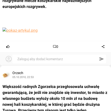
rozgrywane mecze koszykarskie najważniejszych 
europejskich rozgrywek.
0
Zaloguj aby dodać komentarz
Orzech
05.10.2010, 22:53
Większość radnych Zgorzelca przegłosowała uchwałę 
gwarantującą, że jeśli nie znajdzie się inwestor, to miasto z 
własnego budżetu wyłoży około 10 mln zł na budowę 
nowej hali koszykarskiej, w której grać będzie drużyna 
Turowa. Przeciwny tym planom jest tylko jeden, 