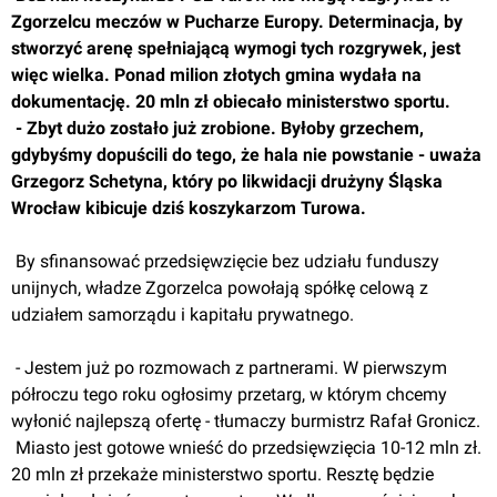
Zgorzelcu meczów w Pucharze Europy. Determinacja, by 
stworzyć arenę spełniającą wymogi tych rozgrywek, jest 
więc wielka. Ponad milion złotych gmina wydała na 
dokumentację. 20 mln zł obiecało ministerstwo sportu.
 - Zbyt dużo zostało już zrobione. Byłoby grzechem, 
gdybyśmy dopuścili do tego, że hala nie powstanie - uważa 
Grzegorz Schetyna, który po likwidacji drużyny Śląska 
Wrocław kibicuje dziś koszykarzom Turowa.
 By sfinansować przedsięwzięcie bez udziału funduszy 
unijnych, władze Zgorzelca powołają spółkę celową z 
udziałem samorządu i kapitału prywatnego.
 - Jestem już po rozmowach z partnerami. W pierwszym 
półroczu tego roku ogłosimy przetarg, w którym chcemy 
wyłonić najlepszą ofertę - tłumaczy burmistrz Rafał Gronicz.
 Miasto jest gotowe wnieść do przedsięwzięcia 10-12 mln zł. 
20 mln zł przekaże ministerstwo sportu. Resztę będzie 