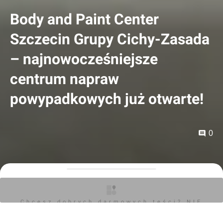
Body and Paint Center
Szczecin Grupy Cichy-Zasada
– najnowocześniejsze
centrum napraw
powypadkowych już otwarte!
0
Orzech
29.05.2026, 07:24
Chcesz dobrych darmowych teści? NIE
Największy dealer w Polsce, Grupa Cichy-Zasada
BLOKUJ REKLAM