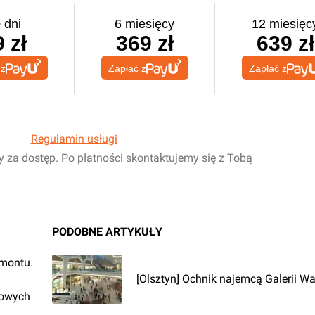
 dni
6 miesięcy
12 miesięc
 zł
369 zł
639 zł
 z
Zapłać z
Zapłać z
Regulamin usługi
y za dostęp. Po płatności skontaktujemy się z Tobą
PODOBNE ARTYKUŁY
emontu.
[Olsztyn] Ochnik najemcą Galerii Wa
rowych