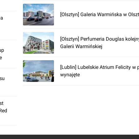
[Olsztyn] Galeria Warmińska w Olsz
ja
[Olsztyn] Perfumeria Douglas kole
Galerii Warmińskiej
up
e
[Lublin] Lubelskie Atrium Felicity w
wynajęte
su
st
 Red