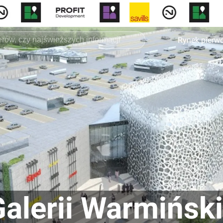
Rynek pierw
alerii Warmiński