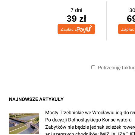
7 dni
30
39 zł
69
Zapłać z
Zapłać
Potrzebuję faktur
NAJNOWSZE ARTYKUŁY
Mosty Trzebnickie we Wrocławiu idą do r
Po decyzji Dolnośląskiego Konserwatora
Zabytków nie będzie jednak ścieżek rowe
ani szerszych chodników [WIZUALIZACJE]