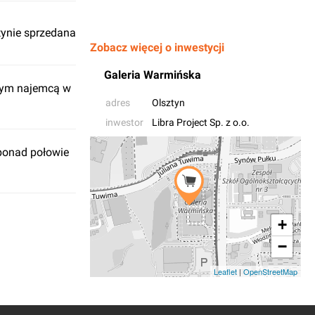
tynie sprzedana
Zobacz więcej o inwestycji
Galeria Warmińska
jnym najemcą w
adres
Olsztyn
inwestor
Libra Project Sp. z o.o.
 ponad połowie
+
−
Leaflet
|
OpenStreetMap