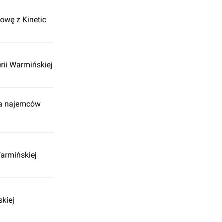
mowę z Kinetic
erii Warmińskiej
ia najemców
Warmińskiej
skiej