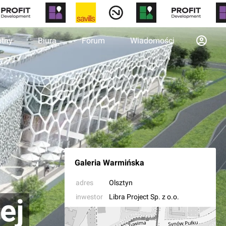
otny
Biura
Forum
Wiadomości
Galeria Warmińska
adres
Olsztyn
inwestor
Libra Project Sp. z o.o.
ej