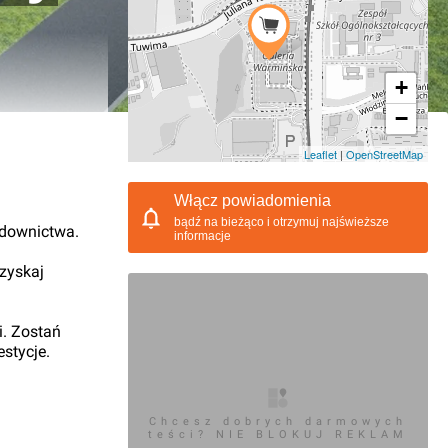
+
−
06.2013, 15:31
Leaflet
|
OpenStreetMap
Włącz powiadomienia
bądź na bieżąco i otrzymuj najświeższe
udownictwa.
informacje
 zyskaj
i. Zostań
stycje.
Chcesz dobrych darmowych
teści? NIE BLOKUJ REKLAM