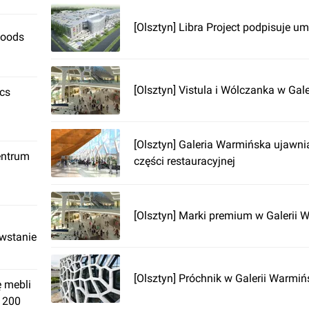
[Olsztyn] Libra Project podpisuje u
Foods
[Olsztyn] Vistula i Wólczanka w Gal
ics
[Olsztyn] Galeria Warmińska ujawn
entrum
części restauracyjnej
[Olsztyn] Marki premium w Galerii 
owstanie
[Olsztyn] Próchnik w Galerii Warmiń
ę mebli
. 200