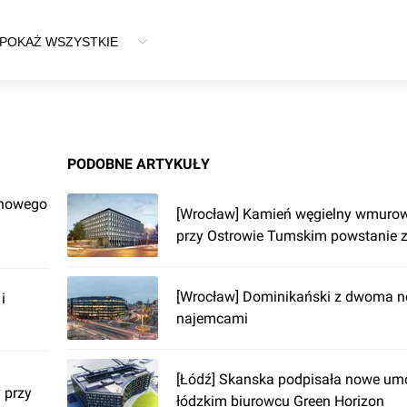
h-Safety, Without Barrier
POKAŻ WSZYSTKIE
PODOBNE ARTYKUŁY
 nowego
[Wrocław] Kamień węgielny wmurow
przy Ostrowie Tumskim powstanie z
[Wrocław] Dominikański z dwoma 
i
najemcami
[Łódź] Skanska podpisała nowe u
 przy
łódzkim biurowcu Green Horizon