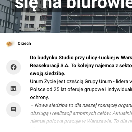
się na biurowi
Orzech
Do budynku Studio przy ulicy Łuckiej w Wa
Reasekuracji S.A. To kolejny najemca z sekto
swoją siedzibę.
Unum Życie jest częścią Grupy Unum - lidera 
Polsce od 25 lat oferuje grupowe i indywidua
ochrony.
– Nowa siedziba to dla naszej rosnącej organ
obsługą i realizacji ambitnych celów. Aktualn
niemal połowa pracuje w Warszawie. To dla n
dla nas naturalnym wyborem, łączy nas podob