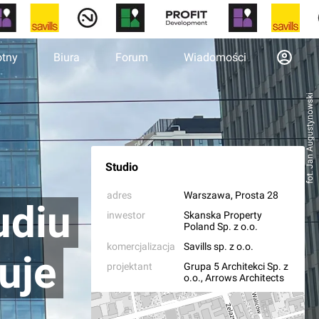
otny
Biura
Forum
Wiadomości
fot. Jan Augustynowski
Studio
adres
Warszawa
, Prosta 28
udiu
inwestor
Skanska Property
Poland Sp. z o.o.
komercjalizacja
Savills sp. z o.o.
uje
projektant
Grupa 5 Architekci Sp. z
o.o.
,
Arrows Architects