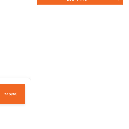
sp. z o.o. do celów statystycznych
zapytaj