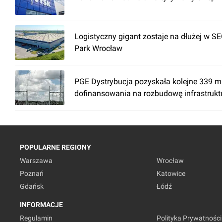
Logistyczny gigant zostaje na dłużej w 
Park Wrocław
PGE Dystrybucja pozyskała kolejne 339 ml
dofinansowania na rozbudowę infrastrukt
POPULARNE REGIONY
Warszawa
Wrocław
Poznań
Katowice
Gdańsk
Łódź
INFORMACJE
Regulamin
Polityka Prywatności