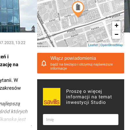
+
−
07.2023, 13:22
Leaflet
|
OpenStreetMap
eń i
Włącz powiadomienia
izację na
bądź na bieżąco i otrzymuj najświeższe
informacje
ytanii. W
u zakresów
Proszę o więcej
informacji na temat
inwestycji Studio
najlepszą
ośród których
Skanska jest
i dobrostanowi