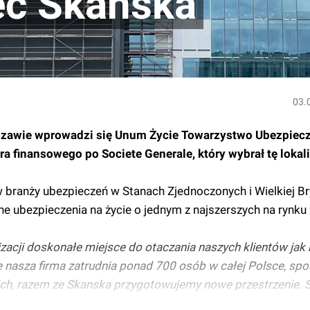
ec Skanska
03.
rszawie wprowadzi się Unum Życie Towarzystwo Ubezpiecz
ra finansowego po Societe Generale, który wybrał tę lokal
w branży ubezpieczeń w Stanach Zjednoczonych i Wielkiej Br
lne ubezpieczenia na życie o jednym z najszerszych na rynk
izacji doskonałe miejsce do otaczania naszych klientów jak 
ie nasza firma zatrudnia ponad 700 osób w całej Polsce, sp
ich, razem ze Skanska przygotowujemy nowe przestrzenie. 
na troska o środowisko oraz rozwiązania służące zdrowiu 