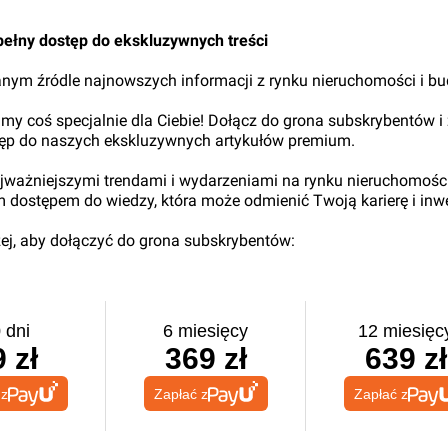
nek Zarządu Unum Życie.
pełny dostęp do ekskluzywnych treści
nym źródle najnowszych informacji z rynku nieruchomości i b
my coś specjalnie dla Ciebie! Dołącz do grona subskrybentów i
tęp do naszych ekskluzywnych artykułów premium.
najważniejszymi trendami i wydarzeniami na rynku nieruchomośc
ym dostępem do wiedzy, która może odmienić Twoją karierę i inwe
iżej, aby dołączyć do grona subskrybentów:
 dni
6 miesięcy
12 miesięc
 zł
369 zł
639 zł
 z
Zapłać z
Zapłać z