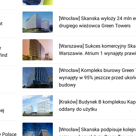
[Wrocław] Skanska wyłoży 24 mln 
nt
drugiego wieżowca Green Towers
[Warszawa] Sukces komercyjny Sk
e
Warszawie. Atrium 1 wynajęty prawi
Wind
[Wrocław] Kompleks biurowy Green
wynajęty w 95% jeszcze przed uko
budowy
[Kraków] Budynek B kompleksu Kap
oddany do użytku
ej
[Wrocław] Skanska podpisuje kole
w Polsce