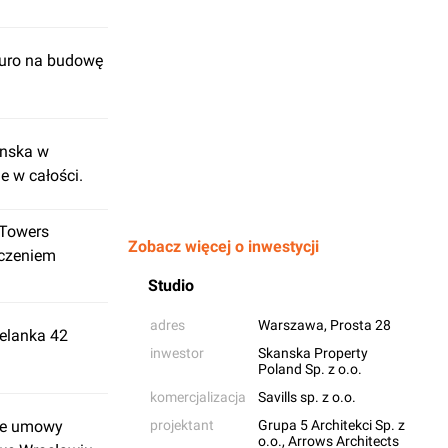
euro na budowę
anska w
e w całości.
 Towers
Zobacz więcej o inwestycji
ńczeniem
Studio
adres
Warszawa
, Prosta 28
elanka 42
inwestor
Skanska Property
Poland Sp. z o.o.
komercjalizacja
Savills sp. z o.o.
jne umowy
projektant
Grupa 5 Architekci Sp. z
o.o.
,
Arrows Architects