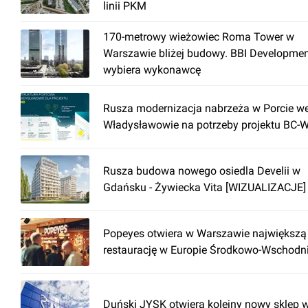
recepcja
linii PKM
ochrona
170-metrowy wieżowiec Roma Tower w
czujniki dymu
Warszawie bliżej budowy. BBI Developme
wybiera wykonawcę
podwieszany sufit
przewody telekomunikacyjne
Rusza modernizacja nabrzeża w Porcie w
dwa źródła zasilania
Władysławowie na potrzeby projektu BC-
wentylacja
Rusza budowa nowego osiedla Develii w
Gdańsku - Żywiecka Vita [WIZUALIZACJE]
Popeyes otwiera w Warszawie największą
restaurację w Europie Środkowo-Wschodni
Duński JYSK otwiera kolejny nowy sklep 