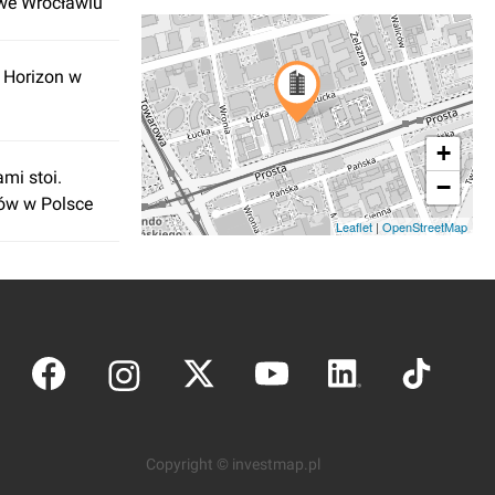
we Wrocławiu
 Horizon w
+
mi stoi.
−
ów w Polsce
Leaflet
|
OpenStreetMap
Copyright © investmap.pl