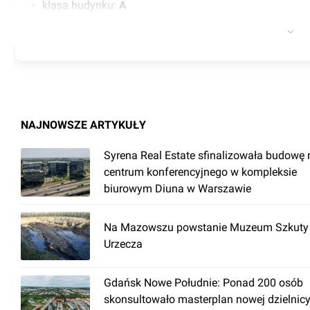
klasa budynku
:
A
certyfikat
:
LEED - Platinum, WELL - Gold , WELL - Healt
współczynnik powierzchni wspólnych
:
0.00
czynsz wywoławczy
:
26.50 EUR
minimalny okres najmu (w latach)
:
5
współczynnik miejsc parkingowych
:
1/193
NAJNOWSZE ARTYKUŁY
liczba podziemnych miejsc parkingowych
:
200
Syrena Real Estate sfinalizowała budowę
kontrola dostępu
centrum konferencyjnego w kompleksie
klimatyzacja
biurowym Diuna w Warszawie
BMS
sieć komputerowa
Na Mazowszu powstanie Muzeum Szkuty 
Urzecza
światłowód
monitoring
Gdańsk Nowe Południe: Ponad 200 osób
podłoga techniczna
skonsultowało masterplan nowej dzielnicy