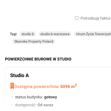
Potrzebuję faktur
Tagi:
studio b
studio b warszawa
Unum Życie Towarzystw
Skanska Property Poland
POWIERZCHNIE BIUROWE W
STUDIO
Studio A
2
Dostępna powierzchnia:
5096
m
status budynku
:
gotowy
dostępność
:
Od zaraz