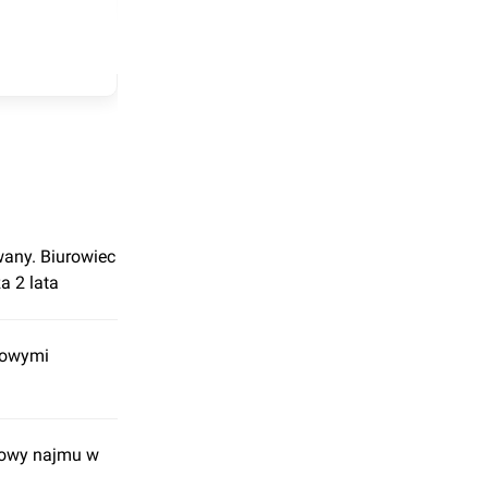
any. Biurowiec
a 2 lata
nowymi
mowy najmu w