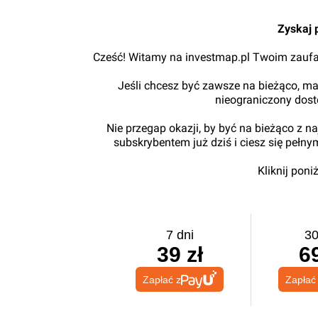
klientów
– komentuje Łukasz Świerczek, Czło
Zyskaj 
Cześć! Witamy na investmap.pl Twoim zaufa
Jeśli chcesz być zawsze na bieżąco, ma
nieograniczony dos
Nie przegap okazji, by być na bieżąco z 
subskrybentem już dziś i ciesz się pełn
Kliknij pon
7 dni
30
39 zł
69
Zapłać z
Zapłać