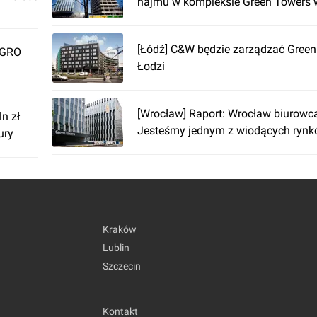
najmu w kompleksie Green Towers 
[Łódź] C&W będzie zarządzać Green
SEGRO
Łodzi
[Wrocław] Raport: Wrocław biurowca
n zł
Jesteśmy jednym z wiodących rynk
ury
Kraków
Lublin
Szczecin
Kontakt