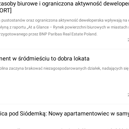
 zasoby biurowe i ograniczona aktywność dewelop
PORT]
ka pustostanów oraz ograniczona aktywność deweloperska wpływają na 
 płyną z raportu „At a Glance – Rynek powierzchni biurowych w miastach 
przygotowanego przez BNP Paribas Real Estate Poland.
ment w śródmieściu to dobra lokata
ublina zaczyna brakować niezagospodarowanych działek, nadających się 
enica pod Siódemką: Nowy apartamentowiec w sa