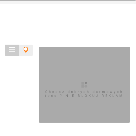
Chcesz dobrych darmowych
teści? NIE BLOKUJ REKLAM