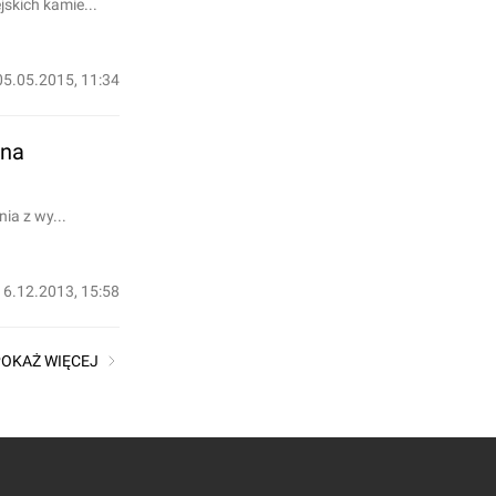
skich kamie...
05.05.2015, 11:34
 na
ia z wy...
16.12.2013, 15:58
POKAŻ WIĘCEJ