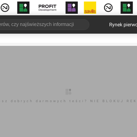
Rynek pierw
esz dobrych darmowych teści? NIE BLOKUJ RE