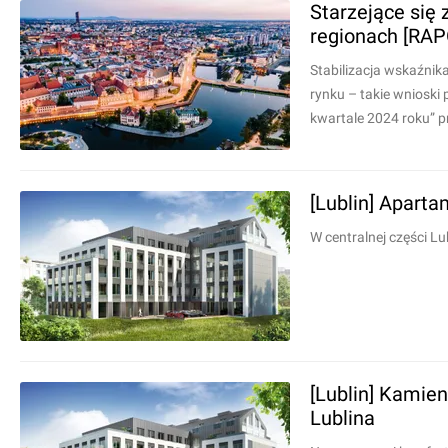
Starzejące się
regionach [RA
Stabilizacja wskaźni
rynku – takie wnioski
kwartale 2024 roku” 
[Lublin] Aparta
W centralnej części L
[Lublin] Kami
Lublina