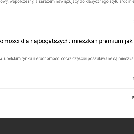
wy, współczesny, a zarazem nawiązujący do klasycznego stylu śródmiej
chomości dla najbogatszych: mieszkań premium jak
na lubelskim rynku nieruchomości coraz częściej poszukiwane są mieszkan