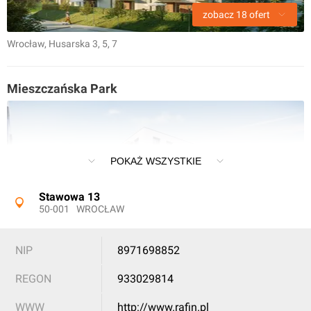
zobacz
18
ofert
Wrocław
, Husarska 3, 5, 7
Mieszczańska Park
POKAŻ WSZYSTKIE
zobacz
39
ofert
Stawowa 13
50-001
WROCŁAW
Wrocław
, Dmowskiego
NIP
8971698852
Partynice House
REGON
933029814
WWW
http://www.rafin.pl