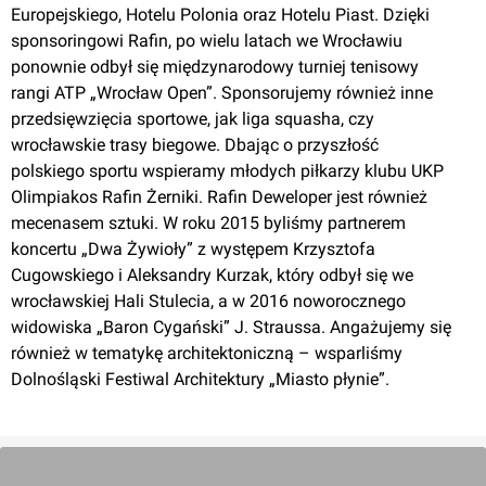
[Słubice] Galeria Słubice
Europejskiego, Hotelu Polonia oraz Hotelu Piast. Dzięki
sponsoringowi Rafin, po wielu latach we Wrocławiu
ponownie odbył się międzynarodowy turniej tenisowy
rangi ATP „Wrocław Open”. Sponsorujemy również inne
przedsięwzięcia sportowe, jak liga squasha, czy
wrocławskie trasy biegowe. Dbając o przyszłość
polskiego sportu wspieramy młodych piłkarzy klubu UKP
Olimpiakos Rafin Żerniki. Rafin Deweloper jest również
Słubice
mecenasem sztuki. W roku 2015 byliśmy partnerem
koncertu „Dwa Żywioły” z występem Krzysztofa
Cugowskiego i Aleksandry Kurzak, który odbył się we
Hotel Mövenpick (dawny Hotel Grand)
wrocławskiej Hali Stulecia, a w 2016 noworocznego
widowiska „Baron Cygański” J. Straussa. Angażujemy się
również w tematykę architektoniczną – wsparliśmy
Dolnośląski Festiwal Architektury „Miasto płynie”.