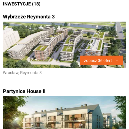
INWESTYCJE (18)
Wybrzeże Reymonta 3
zobacz
36
ofert
Wrocław
, Reymonta 3
Partynice House II