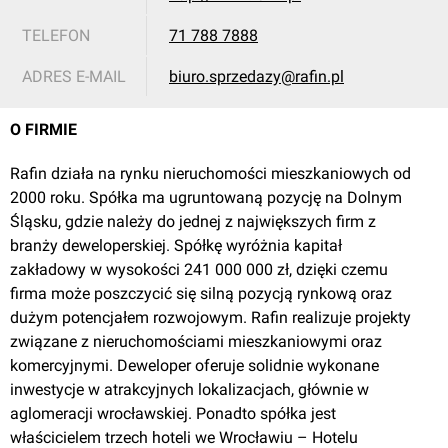
TELEFON
71 788 7888
ADRES E-MAIL
biuro.sprzedazy@rafin.pl
O FIRMIE
Wrocław
, Kawalerzystów
Rafin działa na rynku nieruchomości mieszkaniowych od
Miasto Ogród Karłowice
2000 roku. Spółka ma ugruntowaną pozycję na Dolnym
Śląsku, gdzie należy do jednej z największych firm z
branży deweloperskiej. Spółkę wyróżnia kapitał
zakładowy w wysokości 241 000 000 zł, dzięki czemu
firma może poszczycić się silną pozycją rynkową oraz
dużym potencjałem rozwojowym. Rafin realizuje projekty
związane z nieruchomościami mieszkaniowymi oraz
komercyjnymi. Deweloper oferuje solidnie wykonane
inwestycje w atrakcyjnych lokalizacjach, głównie w
Wrocław
, Bończyka
aglomeracji wrocławskiej. Ponadto spółka jest
właścicielem trzech hoteli we Wrocławiu – Hotelu