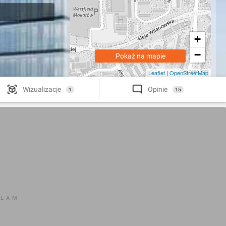
+
−
Pokaż na mapie
Leaflet
|
OpenStreetMap
Wizualizacje
Opinie
1
15
KLAM