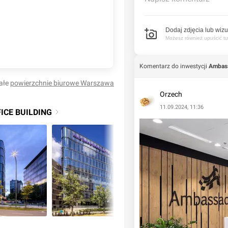
Dodaj zdjęcia lub wizu
Możesz również upuścić tuta
Komentarz do inwestycji
Ambass
ałe
powierzchnie biurowe
Warszawa
Orzech
11.09.2024, 11:36
ICE BUILDING