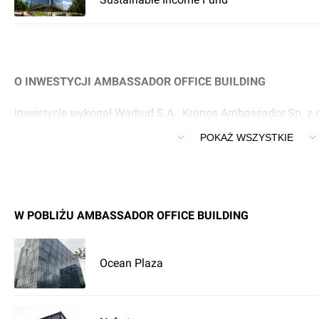
O INWESTYCJI AMBASSADOR OFFICE BUILDING
Inwestycję wykonał Warbud S.A.. Kronos Ambassador Sp. z o.
Warszawa przy Domaniewska 34a inwestycję Ambassador Off
POKAŻ WSZYSTKIE
W POBLIŻU AMBASSADOR OFFICE BUILDING
Ocean Plaza