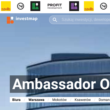
Ambassador Of
Biura
/
Warszawa
/
Mokotów
/
Ksawerów
/
Domani