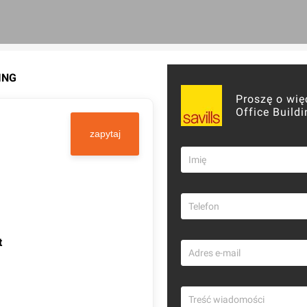
ING
Proszę o wię
Office Buildi
zapytaj
t