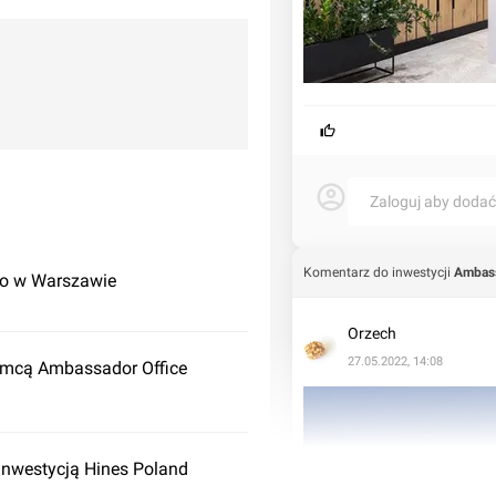
Zaloguj aby doda
Komentarz do inwestycji
Ambass
ro w Warszawie
Orzech
27.05.2022, 14:08
emcą Ambassador Office
nwestycją Hines Poland