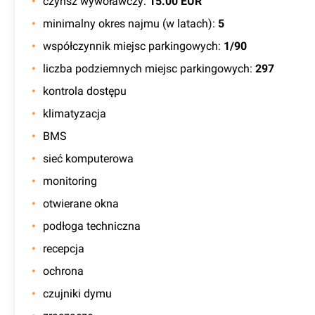
czynsz wywoławczy
:
15.00 EUR
minimalny okres najmu (w latach)
:
5
współczynnik miejsc parkingowych
:
1/90
liczba podziemnych miejsc parkingowych
:
297
kontrola dostępu
klimatyzacja
BMS
sieć komputerowa
monitoring
otwierane okna
podłoga techniczna
recepcja
ochrona
czujniki dymu