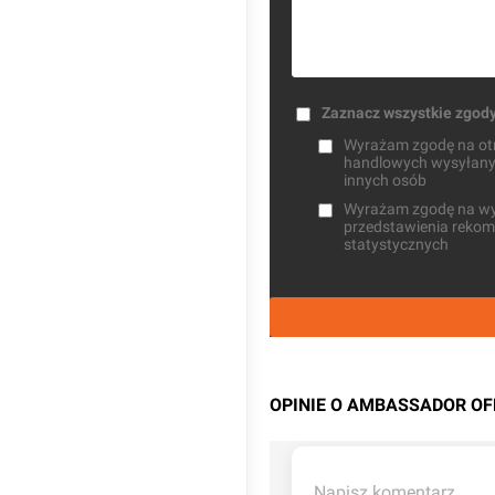
Zaznacz wszystkie zgod
Wyrażam zgodę na otrz
handlowych wysyłanych
innych osób
Wyrażam zgodę na wysł
przedstawienia rekome
statystycznych
OPINIE O AMBASSADOR OF
Napisz komentarz