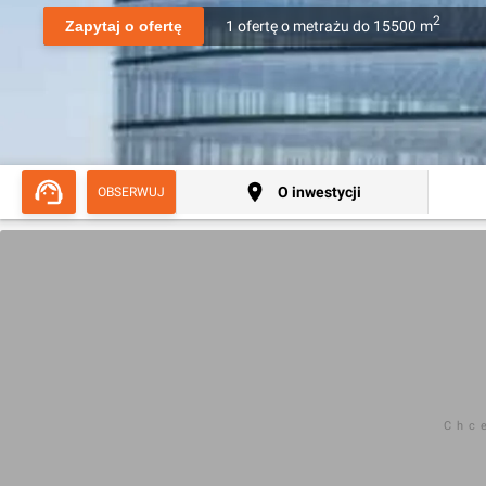
2
Zapytaj o ofertę
1
ofertę
o metrażu
do
15500
m
O inwestycji
OBSERWUJ
Chc