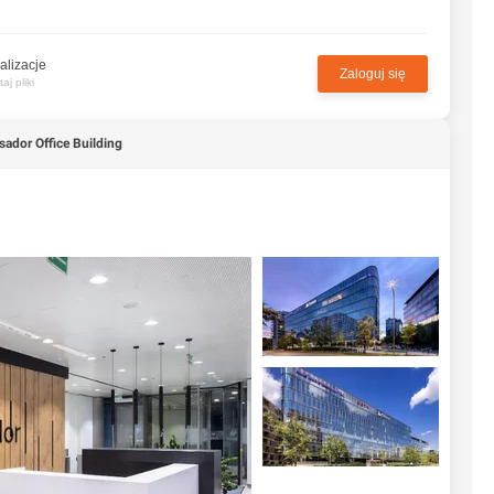
alizacje
Zaloguj się
j pliki
ador Office Building