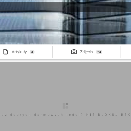
Artykuły
Zdjęcia
3
23
esz dobrych darmowych teści? NIE BLOKUJ RE