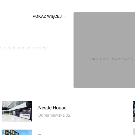
POKAŻ WIĘCEJ
o. realizuje w mieście
ice Building.
Chcesz dobrych
Nestle House
Domaniewska 32
Zaloguj aby doda