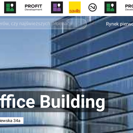
Rynek pierw
fice Building
ewska 34a