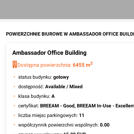
POWIERZCHNIE BIUROWE W
AMBASSADOR OFFICE BUILD
Ambassador Office Building
2
Dostępna powierzchnia:
6455
m
status budynku
:
gotowy
dostępność
:
Available / Mixed
klasa budynku
:
A
certyfikat
:
BREEAM - Good, BREEAM In-Use - Excellen
liczba miejsc parkingowych
:
11
współczynnik powierzchni wspólnych
:
0.00