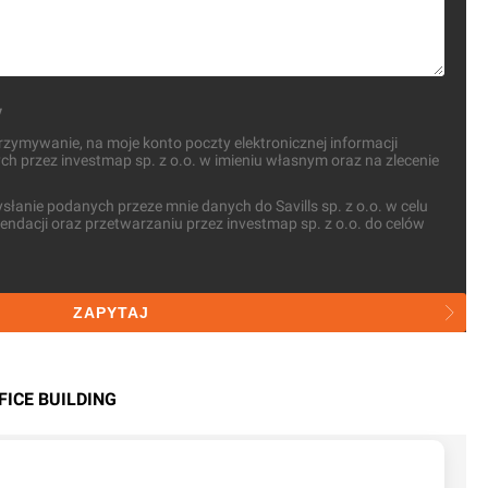
y
ymywanie, na moje konto poczty elektronicznej informacji
 przez investmap sp. z o.o. w imieniu własnym oraz na zlecenie
anie podanych przeze mnie danych do Savills sp. z o.o. w celu
ndacji oraz przetwarzaniu przez investmap sp. z o.o. do celów
ZAPYTAJ
FICE BUILDING