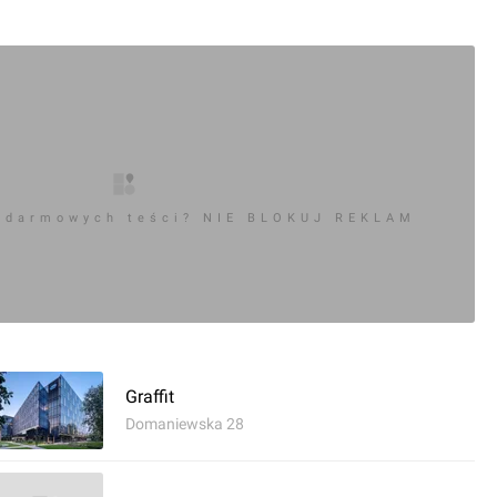
 darmowych teści? NIE BLOKUJ REKLAM
0
Graffit
Domaniewska 28
ć komentarz