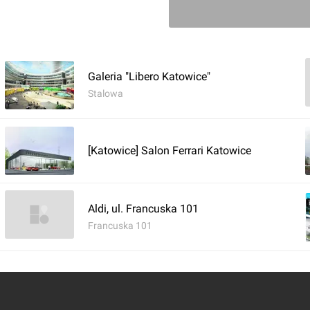
rozpoczęcia nowego roku 
komputery, ubrania czy 
skupionych w naszym reta
Mamy nadzieję, że poda
Galeria "Libero Katowice"
wejście w szkolne progi
nieruchomościami w TDJ 
Stalowa
Fabryka Park, o powierzc
[Katowice] Salon Ferrari Katowice
klientów w grudniu 2023 
Bacówka, Dealz, Jysk, Kł
TEDi, Woolworth, Ziko O
Aldi, ul. Francuska 101
znajduje się także hiperm
Fabryki Park.

Francuska 101
W przyszłości centrum h
prace nad zagospodarowa
oferty parku handlowego.