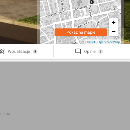
+
−
Pokaż na mapie
Leaflet
|
OpenStreetMap
Wizualizacje
Opinie
5
6
KLAM