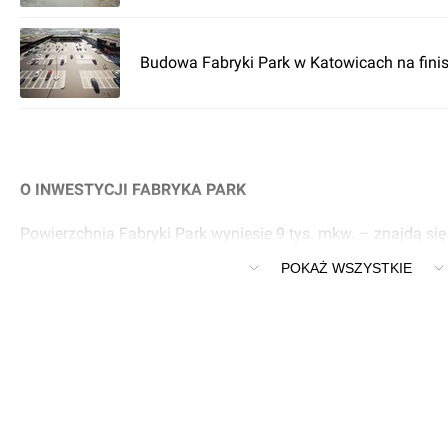
Budowa Fabryki Park w Katowicach na fini
O INWESTYCJI FABRYKA PARK
Powierzchnia Fabryki Park wyniesie 9 tys. mkw. – znajdą się
zróżnicowanym asortymencie.
POKAŻ WSZYSTKIE