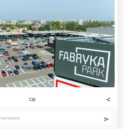
0
ć komentarz