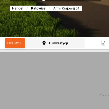
Handel
/
Katowice
/
Armii Krajowej 51
O inwestycji
OBSERWUJ
Chc