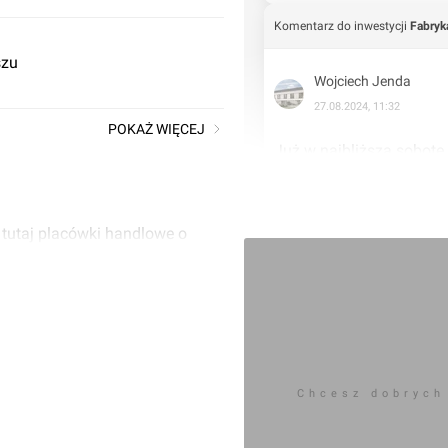
Komentarz do inwestycji
Fabryk
szu
Wojciech Jenda
27.08.2024, 11:32
POKAŻ WIĘCEJ
Już w najbliższą sobotę, 
można odebrać w prezenc
pierwszoklasisty. 

 tutaj placówki handlowe o
W akcji „Back to School"
zakupy za minimum 200 z
paragony z maksymalnie
stoisku. Będzie ono dos
18:00. Promocja nie obe
Chcesz dobrych
– Akcją „Back to Schoo