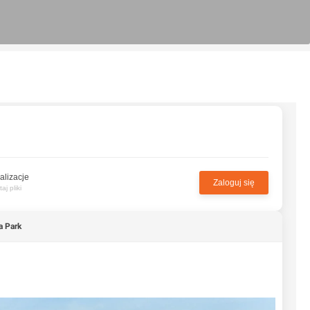
alizacje
Zaloguj się
j pliki
a Park