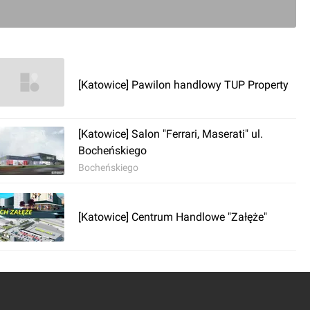
szkolnego. Zeszyty, przybory szkolne, okulary, 
obuwie – wszystko to można znaleźć w sklepach 
il parku, a przy okazji zakupów odebrać prezent. 
rowane przez nas tyty osłodzą uczniom powakacyjne 
 – mówi Jarosław Łysik, manager ds. obrotu 
[Katowice] Pawilon handlowy TUP Property
Estate.

[Katowice] Salon "Ferrari, Maserati" ul.
hni 9 tysięcy metrów kwadratowych, została otwarta dla 
Bocheńskiego
roku. Aktualnie dostępne są tam sklepy: Action, 
Bocheńskiego
os, Maxi Zoo, Media Expert, Pepco, Rossmann, Sinsay, 
ptyk oraz oddział ING Banku Śląskiego. Obok kompleksu 
arket Kaufland, który jest integralną częścią oferty 
[Katowice] Centrum Handlowe "Załęże"
andlowo-usługowe rozrośnie się do 6 ha. Obecnie trwają 
niem pozostałego terenu, co pozwoli na rozszerzenie 

