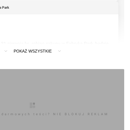
a Park
31 sierpnia br., robiąc zakupy w Fabryka Park, będzie 
ie wypełnioną niespodziankami, tradycyjną tytę 
POKAŻ WSZYSTKIE
 może wziąć udział każdy, kto w Fabryce Park zrobi 
łotych. Wystarczy w dniu wydarzenia zarejestrować 
 trzech różnych sklepów na specjalnie oznaczonym 
tępne na parkingu Fabryki Park w godzinach od 10:00 do 
jmie zakupów zrobionych w hipermarkecie Kaufland.

 darmowych teści? NIE BLOKUJ REKLAM
l” wychodzimy naprzeciw przygotowaniom do 