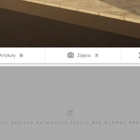
Artykuły
Zdjęcia
5
7
esz dobrych darmowych teści? NIE BLOKUJ RE