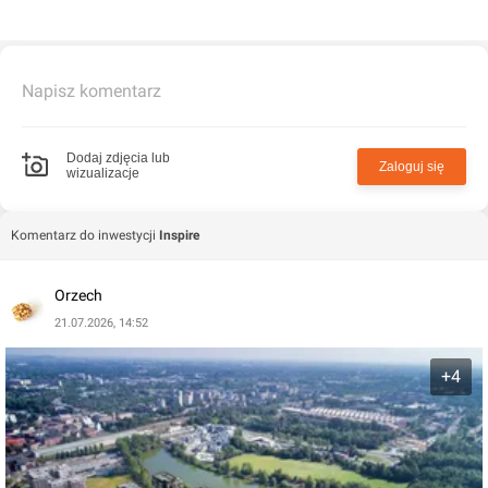
mieszkań o powierzchni od 28 do 140 mkw. w tym
penthouse’y na ostatniej kondygnacji. Zakończenie I
etapu inwestycji planowane jest na IV kwartał 2021 r., zaś
Napisz komentarz
II etapu na IV kwartał 2022 r.
Dodaj zdjęcia lub
Zaloguj się
wizualizacje
Komentarz do inwestycji
Inspire
Orzech
21.07.2026, 14:52
+4