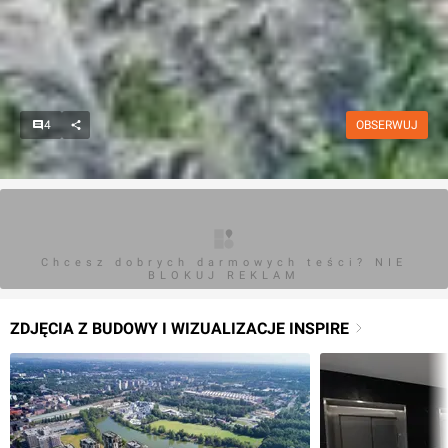
4
OBSERWUJ
Chcesz dobrych darmowych teści? NIE
BLOKUJ REKLAM
ZDJĘCIA Z BUDOWY I WIZUALIZACJE INSPIRE