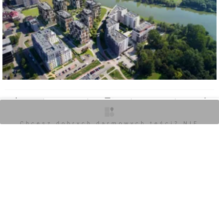
0
O inwestycji
Artykuły
Zdjęcia
Wizualizacje
Opinie
Chcesz dobrych darmowych teści? NIE
Zaloguj aby dodać komentarz
BLOKUJ REKLAM
Komentarz do inwestycji
Inspire
Wojciech Jenda
13.02.2026, 15:59