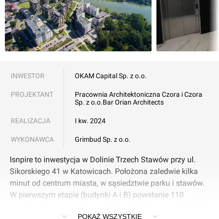
INWESTOR
OKAM Capital Sp. z o.o.
PROJEKTANT
Pracownia Architektoniczna Czora i Czora
Sp. z o.o.
Bar Orian Architects
REALIZACJA
I kw. 2024
WYKONAWCA
Grimbud Sp. z o.o.
Isnpire to inwestycja w Dolinie Trzech Stawów przy ul.
Sikorskiego 41 w Katowicach. Położona zaledwie kilka
minut od centrum miasta, w sąsiedztwie parku i stawów.
W pierwszym etapie (budynki A i B) powstanie 110
mieszkań o powierzchni od 29 do 131 mkw. oraz 1 lokal
POKAŻ WSZYSTKIE
usługowy. W drugim etapie (budynek C) powstanie 60