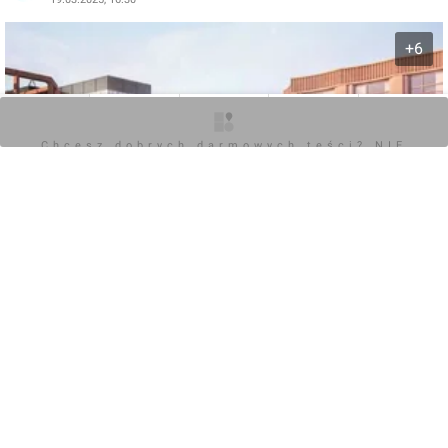
+6
O inwestycji
Artykuły
Zdjęcia
Wizualizacje
Opinie
Chcesz dobrych darmowych teści? NIE
BLOKUJ REKLAM