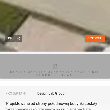
2
OBSERWUJ
Chcesz dobrych darmowych teści? NIE
BLOKUJ REKLAM
PROJEKTANT
Design Lab Group
"Projektowane od strony południowej budynki zostały
zaplanowane jako trzy wieże na rzucie ośmiokąta.