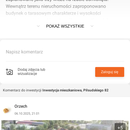
Wewnątrz terenu nieruchomości zaproponowano
budynek o tarasowym charakterze i wysokości
zwiększającej się w kierunku północnym. Kompleks
POKAŻ WSZYSTKIE
uzupełni istniejącą zabudowę o brakującą funkcję
mieszkalną i tchnie życie w ten zróżnicowany
funkcjonalnie obszar miasta. Brak ogrodzenia i
ogólnodostępne przestrzenie publiczne z dużym udziałem
Napisz komentarz
zieleni powiążą teren urbanistycznie i komunikacyjnie z
sąsiednim Monopolis." – tak opisują projekt jego autorzy.
Dodaj zdjęcia lub
Zaloguj się
wizualizacje
Komentarz do inwestycji
Inwestycja mieszkaniowa, Piłsudskiego 82
Orzech
06.10.2025, 21:01
+5