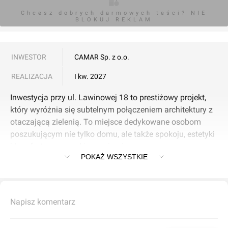
Chcesz dobrych darmowych teści? NIE
BLOKUJ REKLAM
INWESTOR
CAMAR Sp. z o.o.
REALIZACJA
I kw. 2027
Inwestycja przy ul. Lawinowej 18 to prestiżowy projekt,
który wyróżnia się subtelnym połączeniem architektury z
otaczającą zielenią. To miejsce dedykowane osobom
poszukującym nie tylko domu, ale także spokoju, estetyki
i komfortu na wysokim poziomie.
POKAŻ WSZYSTKIE
Lokalizacja zapewnia szybki dostęp do centrum miasta,
jednocześnie oferując ciszę i przestrzeń, co czyni ją
atrakcyjną dla rodzin i osób ceniących równowagę
Napisz komentarz
między życiem miejskim a naturalnym otoczeniem.