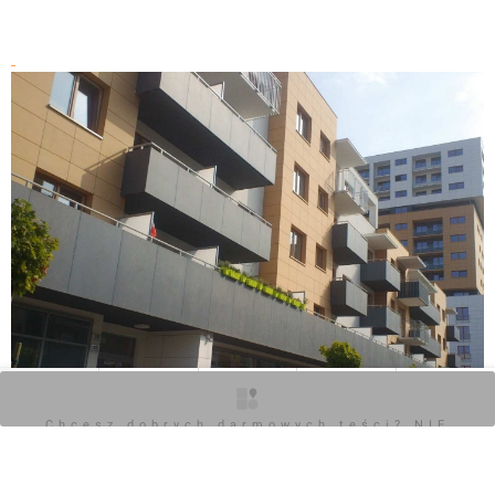
wrocławskich inwestycji atrakcyjny dziedziniec.
Powstanie na nim duża pergola, a w jej sercu fontanna.
Wydzielony plac to miejsce relaksu, to centrum życia
towarzyskiego mieszkańców osiedla. Komfort życia w
Lokum da Vinci, zapewnią także inne udogodnienia.
Osiedle będzie wyposażone m.in. w system monitoringu i
liczne miejsca parkingowe na poziomach „0” i „-1”.
Komunikację użytkowników pomiędzy kondygnacjami
budynków ułatwią cichobieżne windy. Atutem inwestycji
jest także bardzo dobra lokalizacja. W pobliżu znajdują
się tereny zielone, m.in. Park Zachodni. W sąsiedztwie są
też centra handlowe, usługowe i biznesowe. Obszar
inwestycji jest świetnie skomunikowany z innymi
częściami miasta. Projektowaniu Lokum Da Vinci
towarzyszy idea „Sztuka życia”. Zapraszamy do jej
O inwestycji
Artykuły
Zdjęcia
Wizualizacje
Opinie
współtworzenia.
Chcesz dobrych darmowych teści? NIE
BLOKUJ REKLAM