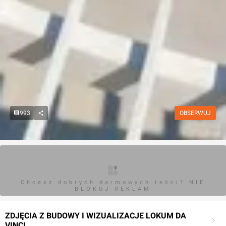
993
OBSERWUJ
Chcesz dobrych darmowych teści? NIE
BLOKUJ REKLAM
ZDJĘCIA Z BUDOWY I WIZUALIZACJE LOKUM DA
VINCI