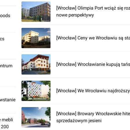
[Wrocław] Olimpia Port wciąż się roz
nowe perspektywy
Foods
[Wrocław] Ceny we Wrocławiu są sta
ics
[Wrocław] Wrocławianie kupują tań
entrum
[Wrocław] We Wrocławiu najdroższy
owstanie
[Wrocław] Browary Wrocławskie hit
ę mebli
sprzedażowym jesieni
. 200