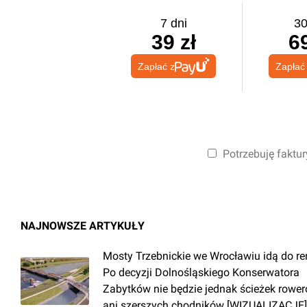
7 dni
30
39 zł
69
Zapłać z
Zapłać
Potrzebuję faktur
NAJNOWSZE ARTYKUŁY
Mosty Trzebnickie we Wrocławiu idą do r
Po decyzji Dolnośląskiego Konserwatora
Zabytków nie będzie jednak ścieżek rowe
ani szerszych chodników [WIZUALIZACJE]