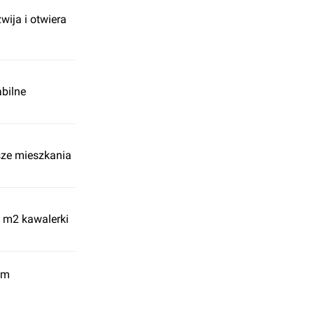
wija i otwiera
bilne
sze mieszkania
 m2 kawalerki
em