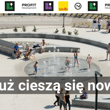
Rynek pierw
uż cieszą się no