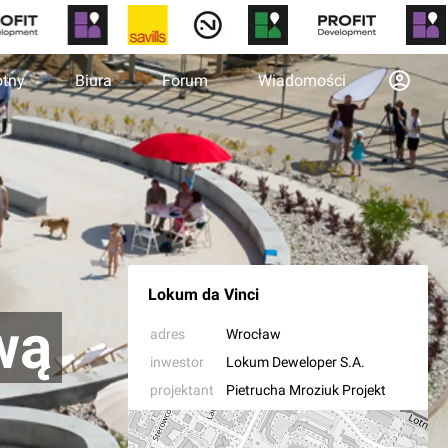
otny
Biura
Forum
Wiadomości
Lokum da Vinci
wą
adres
Wrocław
inwestor
Lokum Deweloper S.A.
projektant
Pietrucha Mroziuk Projekt