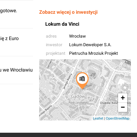
 gotowe.
Zobacz więcej o inwestycji
Lokum da Vinci
adres
Wrocław
ię z Euro
inwestor
Lokum Deweloper S.A.
projektant
Pietrucha Mroziuk Projekt
u we Wrocławiu
+
−
Leaflet
|
OpenStreetMap