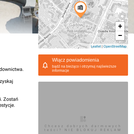
+
−
06.2015, 18:14
Leaflet
|
OpenStreetMap
Włącz powiadomienia
bądź na bieżąco i otrzymuj najświeższe
udownictwa.
informacje
 zyskaj
i. Zostań
stycje.
Chcesz dobrych darmowych
teści? NIE BLOKUJ REKLAM