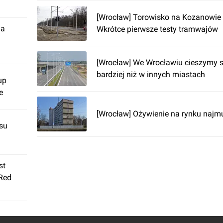
[Wrocław] Torowisko na Kozanowie
ja
Wkrótce pierwsze testy tramwajów
[Wrocław] We Wrocławiu cieszymy s
bardziej niż w innych miastach
up
e
[Wrocław] Ożywienie na rynku najm
su
st
 Red