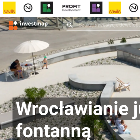
Wrocławianie j
fontanną