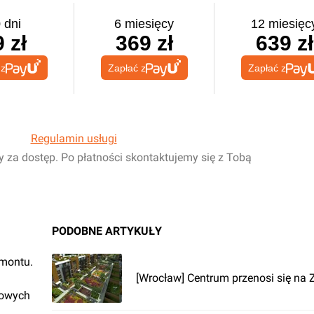
 dni
6 miesięcy
12 miesięc
 zł
369 zł
639 zł
 z
Zapłać z
Zapłać z
Regulamin usługi
y za dostęp. Po płatności skontaktujemy się z Tobą
PODOBNE ARTYKUŁY
emontu.
[Wrocław] Centrum przenosi się na
rowych