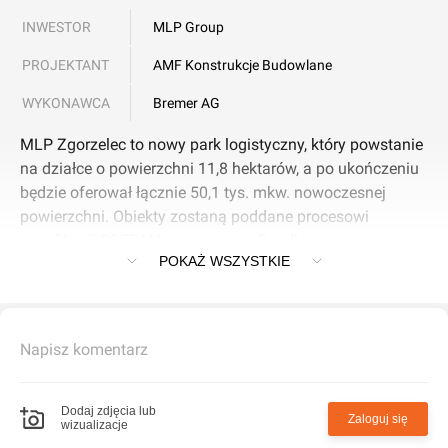
INWESTOR
MLP Group
PROJEKTANT
AMF Konstrukcje Budowlane
WYKONAWCA
Bremer AG
MLP Zgorzelec to nowy park logistyczny, który powstanie
na działce o powierzchni 11,8 hektarów, a po ukończeniu
będzie oferował łącznie 50,1 tys. mkw. nowoczesnej
powierzchni. Obiekty zostaną poddane procesowi
certyfikacji BREEAM na poziomie Excellent.
POKAŻ WSZYSTKIE
MLP Zgorzelec wyróżnia się doskonałą lokalizacją
zapewniającą bezpośredni dostęp do międzynarodowych
rynków. Do przejścia granicznego z Niemcami jest jedynie
około 8 km. Jednocześnie park znajduje się zaledwie 6
Napisz komentarz
km od autostrady A4 i 4 km od centrum Zgorzelca.
Dodaj zdjęcia lub
Zaloguj się
wizualizacje