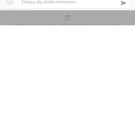
Zaloguj aby dodać komentarz
Komentarz do inwestycji
MLP Zgorzelec
O inwestycji
Artykuły
Zdjęcia
Wizualizacje
Opinie
Chcesz dobrych darmowych teści? NIE
BLOKUJ REKLAM
Orzech
06.03.2024, 11:59
+5