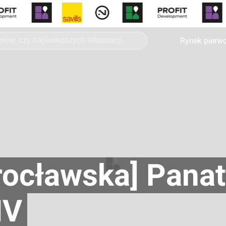
Rynek pierw
ocławska] Panat
IV