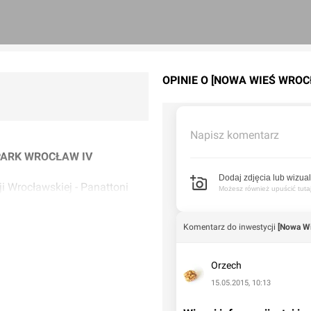
OPINIE O [NOWA WIEŚ WRO
Napisz komentarz
PARK WROCŁAW IV
Dodaj zdjęcia lub wizual
 Wrocławskiej - Panattoni
Możesz również upuścić tutaj 
ryki NESTLE.
Komentarz do inwestycji
[Nowa Wi
Orzech
15.05.2015, 10:13