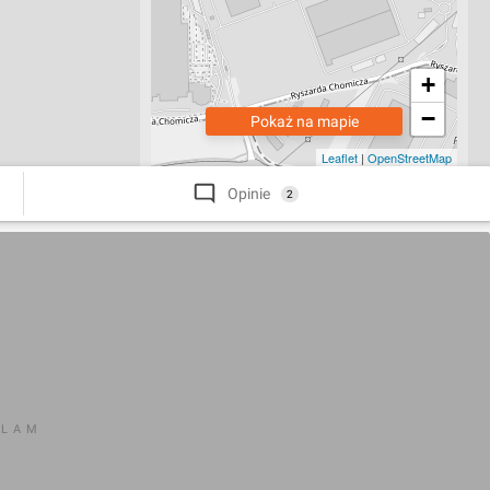
+
−
Pokaż na mapie
Leaflet
|
OpenStreetMap
Opinie
2
KLAM