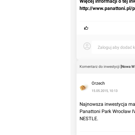
http://www.panattoni.pl/
Zaloguj aby dodać 
Komentarz do inwestycji
[Nowa Wi
Orzech
15.05.2015, 10:13
Najnowsza inwestycja mag
Panattoni Park Wrocław IV
NESTLE.