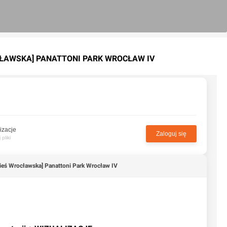
CŁAWSKA] PANATTONI PARK WROCŁAW IV
izacje
Zaloguj się
pliki
eś Wrocławska] Panattoni Park Wrocław IV