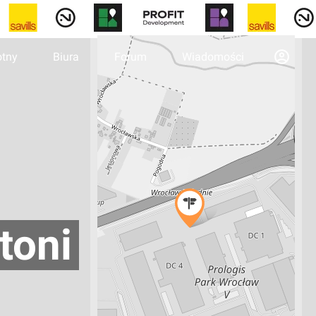
otny
Biura
Forum
Wiadomości
toni