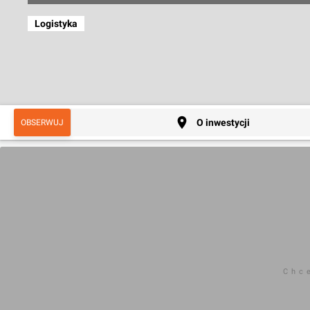
Logistyka
O inwestycji
OBSERWUJ
Chc