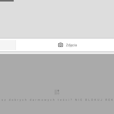
Zdjęcia
esz dobrych darmowych teści? NIE BLOKUJ RE