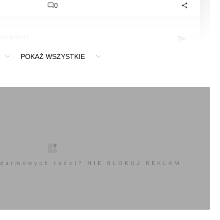
0
komentarz
POKAŻ WSZYSTKIE
 darmowych teści? NIE BLOKUJ REKLAM