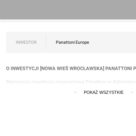
INWESTOR
Panattoni Europe
O INWESTYCJI [NOWA WIEŚ WROCŁAWSKA] PANATTONI 
Najnowsza inwestycja magazynowa Panattoni w Aglomeracji
Park Wrocław IV w Nowej Wsi Wrocławskiej, obok nowej fab
POKAŻ WSZYSTKIE