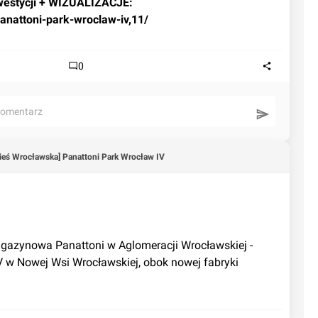
Więcej informacji o tej inwestycji + WIZUALIZACJE: 
panattoni-park-wroclaw-iv,11/
0
komentarz
eś Wrocławska] Panattoni Park Wrocław IV
azynowa Panattoni w Aglomeracji Wrocławskiej - 
 w Nowej Wsi Wrocławskiej, obok nowej fabryki 