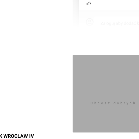
Zaloguj aby dodać 
Chcesz dobrych
K WROCŁAW IV