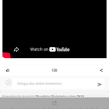
0
Zaloguj aby dodać komentarz
Komentarz do inwestycji
Obwodnica Oświęcimia w ciągu DK44
O inwestycji
Artykuły
Zdjęcia
Wizualizacje
Opinie