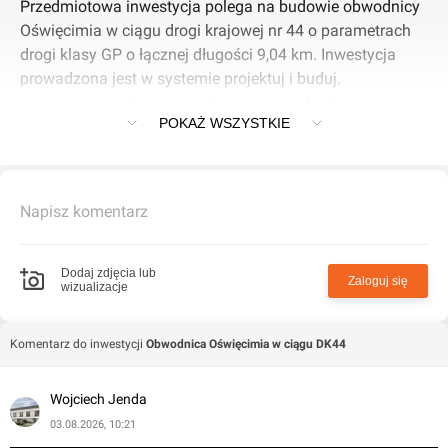
Przedmiotowa inwestycja polega na budowie obwodnicy
Oświęcimia w ciągu drogi krajowej nr 44 o parametrach
drogi klasy GP o łącznej długości 9,04 km. Inwestycja
prowadzona jest w systemie projektuj i buduj.
Inwestycja przebiega po południowo-zachodniej stronie
POKAŻ WSZYSTKIE
miejscowości Oświęcim. Początek obwodnicy
Oświęcimia znajduje się w km 0+669,70 w miejscu
zakończenia łącznicy węzła Oświęcim wykonywanego w
ramach innego projektu. Koniec projektowanej obwodnicy
Napisz komentarz
i jej połączenie z istniejącą drogą krajową nr 44 (ul.
Zatorska) zlokalizowano w km 9+713,98.
Wartość całkowita kontraktu wynosi 467 674 827,51 zł.
Dodaj zdjęcia lub
Zaloguj się
wizualizacje
Komentarz do inwestycji
Obwodnica Oświęcimia w ciągu DK44
Wojciech Jenda
03.08.2026, 10:21