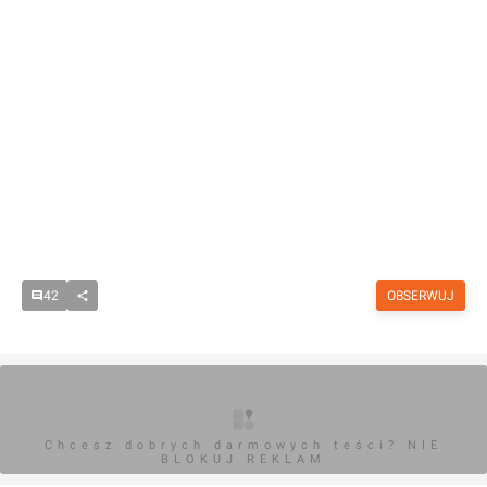
42
OBSERWUJ
Chcesz dobrych darmowych teści? NIE
BLOKUJ REKLAM