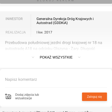
BLOKUJ REKLAM
INWESTOR
Generalna Dyrekcja Dróg Krajowych i
Autostrad (GDDKiA)
REALIZACJA
I kw. 2017
Przebudowa południowej jezdni drogi krajowej nr 18 na
autostradę A18 na odcinku Olszyna - Żary. Długość
pododcinka wynosi 23,3 km.
POKAŻ WSZYSTKIE
Napisz komentarz
Dodaj zdjęcia lub
Zaloguj się
wizualizacje