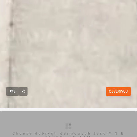
3
OBSERWUJ
Chcesz dobrych darmowych teści? NIE