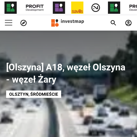
[Olszyna] A18, węzeł Olszyna
- węzeł Żary
OLSZTYN
, ŚRÓDMIEŚCIE