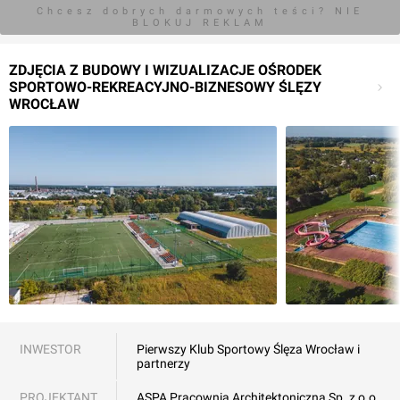
Chcesz dobrych darmowych teści? NIE
BLOKUJ REKLAM
ZDJĘCIA Z BUDOWY I WIZUALIZACJE OŚRODEK
SPORTOWO-REKREACYJNO-BIZNESOWY ŚLĘZY
WROCŁAW
INWESTOR
Pierwszy Klub Sportowy Ślęza Wrocław i
partnerzy
PROJEKTANT
ASPA Pracownia Architektoniczna Sp. z o.o.