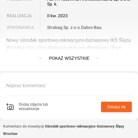
Sp. k.
REALIZACJA
II kw. 2023
WYKONAWCA
Strabag Sp. z o.o.
Dabro-Bau
Nowy ośrodek sportowo-rekreacyjno-biznesowy IKS Ślęza
Wrocław przy ulicy Kłokoczyckiej we Wrocławiu (Psie
Pole).
POKAŻ WSZYSTKIE
Napisz komentarz
Dodaj zdjęcia lub
Zaloguj się
wizualizacje
Komentarz do inwestycji
Ośrodek sportowo-rekreacyjno-biznesowy Ślęzy
Wrocław