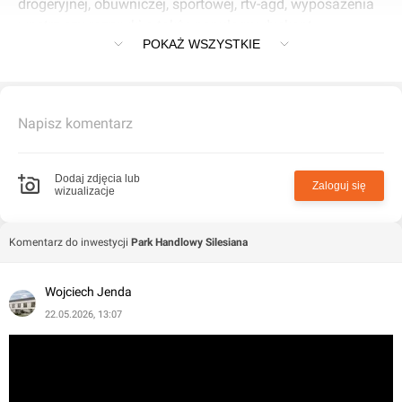
drogeryjnej, obuwniczej, sportowej, rtv-agd, wyposażenia
wnętrz czy rozrywki a także popularny dyskont
POKAŻ WSZYSTKIE
spożywczy.
Napisz komentarz
Dodaj zdjęcia lub
Zaloguj się
wizualizacje
Komentarz do inwestycji
Park Handlowy Silesiana
Wojciech Jenda
22.05.2026, 13:07