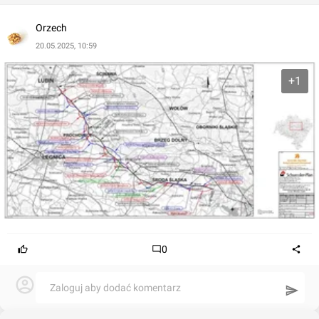
etapie STEŚ-R.
W ramach inwestycji planowana jest budowa obwodnic
Orzech
wybranych miejscowości, przebudowa istniejących
20.05.2025, 10:59
skrzyżowań i budowa nowych. Powstaną chodniki, drogi
rowerowe, zatoki autobusowe oraz przejścia dla pieszych.
+1
Wykonane zostaną elementy ochrony środowiska,
oświetlenie drogowe oraz elementy bezpieczeństwa ruchu
drogowego (BRD). Parametry drogi zostaną dostosowane
do prognozowanych natężeń ruchu z jednoczesnym
dostosowaniem konstrukcji drogi do przenoszenia
obciążeń 11,5 t/oś.
0
Zaloguj aby dodać komentarz