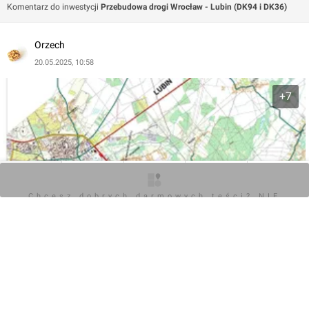
Komentarz do inwestycji
Przebudowa drogi Wrocław - Lubin (DK94 i DK36)
Orzech
20.05.2025, 10:58
+7
O inwestycji
Artykuły
Zdjęcia
Wizualizacje
Opinie
Chcesz dobrych darmowych teści? NIE
BLOKUJ REKLAM