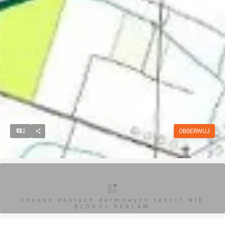
2
OBSERWUJ
Chcesz dobrych darmowych teści? NIE
BLOKUJ REKLAM