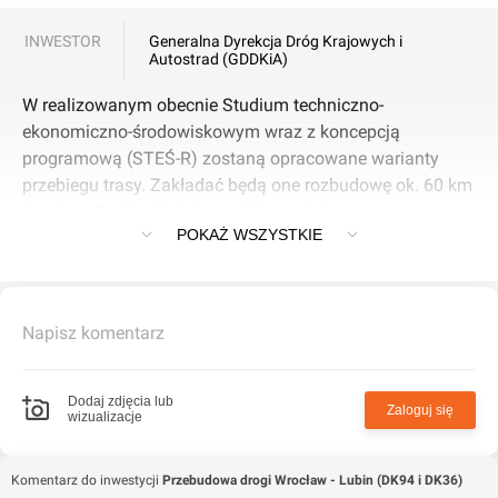
INWESTOR
Generalna Dyrekcja Dróg Krajowych i
Autostrad (GDDKiA)
W realizowanym obecnie Studium techniczno-
ekonomiczno-środowiskowym wraz z koncepcją
programową (STEŚ-R) zostaną opracowane warianty
przebiegu trasy. Zakładać będą one rozbudowę ok. 60 km
drogi po śladzie istniejącym lub częściowo po nowym
POKAŻ WSZYSTKIE
śladzie na fragmentach omijających obszary
zurbanizowane, cenne przyrodniczo lub korygujące
parametry drogi. Trasa będzie przebiegać przez trzy
powiaty: lubiński, legnicki oraz średzki.
Napisz komentarz
W zależności od wybranego wariantu, który zostanie
wyznaczony na etapie STEŚ-R, zakłada się rozbudowę
drogi do przekroju 2x2 (dwie jezdnie po dwa pasy ruchu)
Dodaj zdjęcia lub
Zaloguj się
wizualizacje
w parametrach klasy GP (droga główna ruchu
przyspieszonego). Przekrój dróg zostanie zweryfikowany
na podstawie analiz i prognoz ruchu opracowanych na
Komentarz do inwestycji
Przebudowa drogi Wrocław - Lubin (DK94 i DK36)