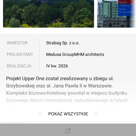
INWESTOR
Strabag Sp. z o.o.
PROJEKTANT
Medusa Group
MHM architects
REALIZACJA
IV kw. 2026
Projekt Upper One został zrealizowany u zbiegu ul.
Grzybowskiej oraz al. Jana Pawła II w Warszawie.
Kompleks biurowo-hotelowy powstał w miejscu budynku
biurowego Atrium International, wybudowanego w latach
90. XX wieku, który należy do dewelopera STRABAG Real
POKAŻ WSZYSTKIE
Estate. Biurowiec posiada 34, zaś hotel - 17 kondygnacji.
Generalnym wykonawcą kompleksu, odpowiedzialnym
także za roboty rozbiórkowe, jest spółka budowlana
O inwestycji
Artykuły
Zdjęcia
Wizualizacje
Opinie