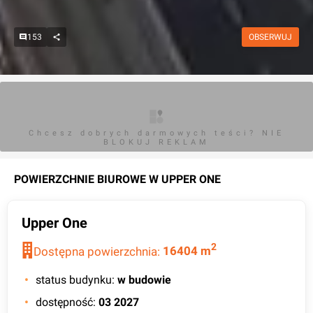
153
OBSERWUJ
Chcesz dobrych darmowych teści? NIE
BLOKUJ REKLAM
POWIERZCHNIE BIUROWE W
UPPER ONE
Upper One
2
Dostępna powierzchnia:
16404
m
status budynku
:
w budowie
dostępność
:
03 2027