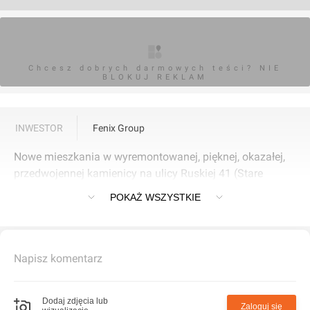
Chcesz dobrych darmowych teści? NIE
BLOKUJ REKLAM
INWESTOR
Fenix Group
Nowe mieszkania w wyremontowanej, pięknej, okazałej,
przedwojennej kamienicy na ulicy Ruskiej 41 (Stare
Miasto) we Wrocławiu
POKAŻ WSZYSTKIE
Napisz komentarz
Dodaj zdjęcia lub
Zaloguj się