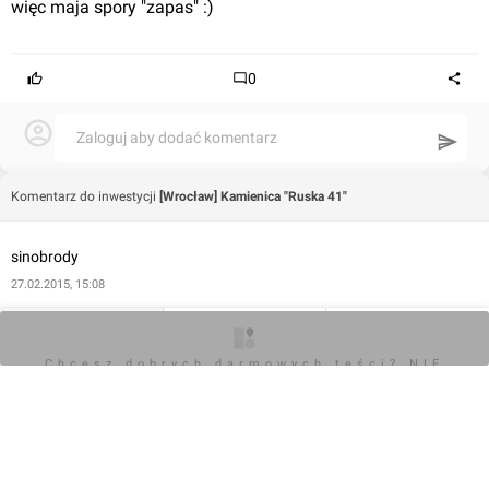
więc maja spory "zapas" :)
0
Zaloguj aby dodać komentarz
Komentarz do inwestycji
[Wrocław] Kamienica "Ruska 41"
sinobrody
27.02.2015, 15:08
Ale też chyba niespecjalnie im na tej sprzedaży zależy. Może 
O inwestycji
Zdjęcia
Opinie
"rozliczyli" jakieś dofinansowanie z UE. Lokale są drogie, 
Chcesz dobrych darmowych teści? NIE
BLOKUJ REKLAM
"ovatowane" bo jako biurowe, z lokalizacją tylko na szybki 
wynajem. Chyba, że ktoś lubi spac nad tramwajem
0