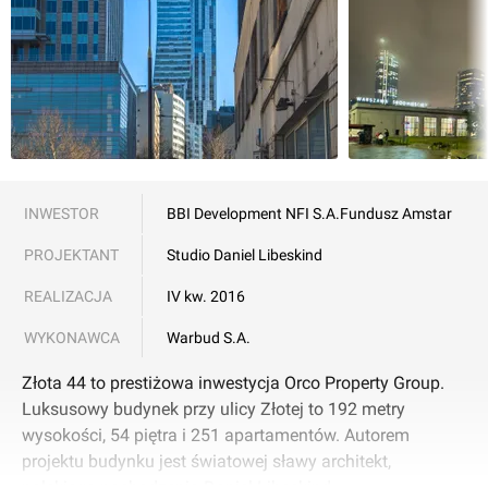
INWESTOR
BBI Development NFI S.A.
Fundusz Amstar
PROJEKTANT
Studio Daniel Libeskind
REALIZACJA
IV kw. 2016
WYKONAWCA
Warbud S.A.
Złota 44 to prestiżowa inwestycja Orco Property Group.
Luksusowy budynek przy ulicy Złotej to 192 metry
wysokości, 54 piętra i 251 apartamentów. Autorem
projektu budynku jest światowej sławy architekt,
polskiego pochodzenia Daniel Libeskind.