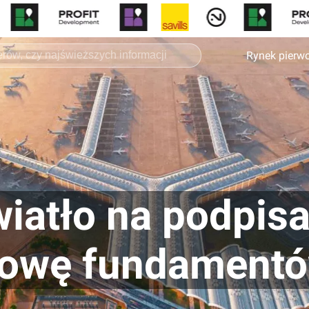
Rynek pierw
wiatło na podpis
owę fundament