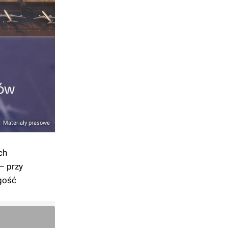
Materiały prasowe
ch
– przy
ugość