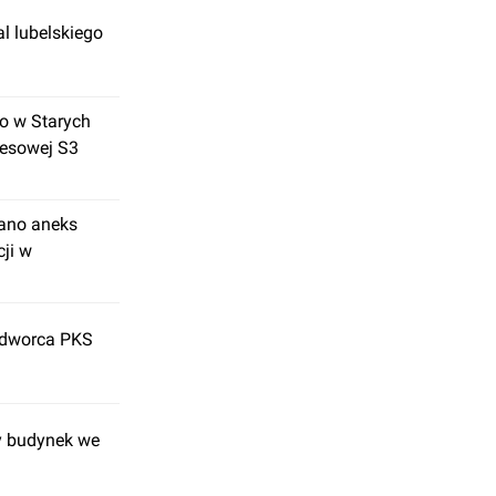
l lubelskiego
o w Starych
resowej S3
sano aneks
ji w
 dworca PKS
y budynek we