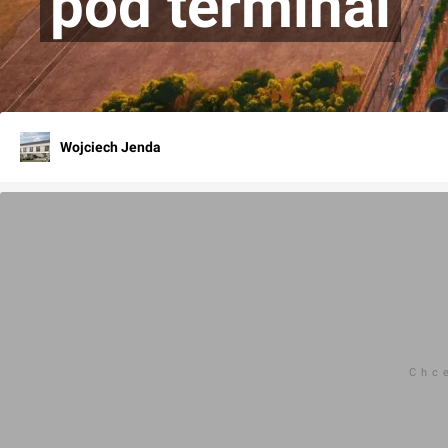
pod terminal
Wojciech Jenda
Chc