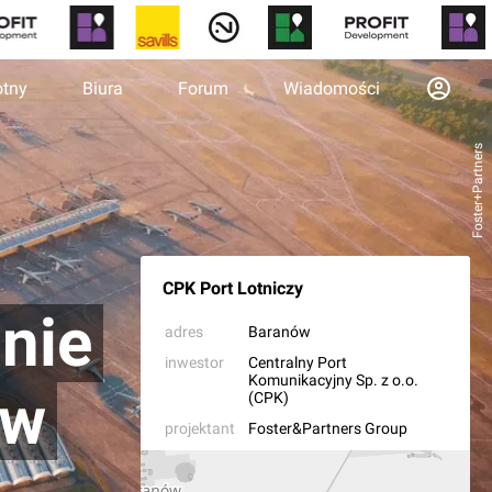
otny
Biura
Forum
Wiadomości
Foster+Partners
CPK Port Lotniczy
anie
adres
Baranów
inwestor
Centralny Port
Komunikacyjny Sp. z o.o.
ów
(CPK)
projektant
Foster&Partners Group