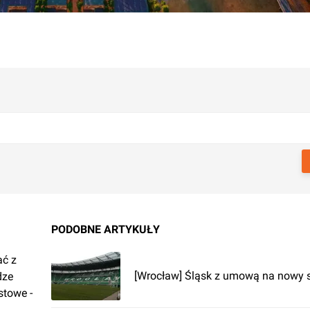
PODOBNE ARTYKUŁY
ać z
[Wrocław] Śląsk z umową na nowy 
dze
stowe -