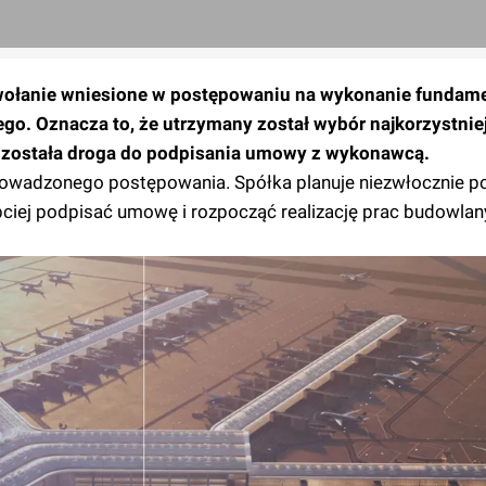
dwołanie wniesione w postępowaniu na wykonanie funda
go. Oznacza to, że utrzymany został wybór najkorzystniej
a została droga do podpisania umowy z wykonawcą.
owadzonego postępowania. Spółka planuje niezwłocznie p
ybciej podpisać umowę i rozpocząć realizację prac budowla