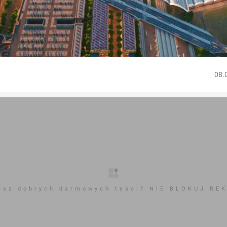
08.
esz dobrych darmowych teści? NIE BLOKUJ RE