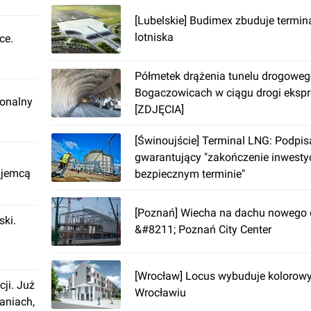
[Lubelskie] Budimex zbuduje termina
lotniska
ce.
Półmetek drążenia tunelu drogoweg
Bogaczowicach w ciągu drogi eksp
ionalny
[ZDJĘCIA]
[Świnoujście] Terminal LNG: Podpi
gwarantujący "zakończenie inwestyc
ajemcą
bezpiecznym terminie"
[Poznań] Wiecha na dachu nowego
ki.
&#8211; Poznań City Center
[Wrocław] Locus wybuduje kolorow
cji. Już
Wrocławiu
aniach,