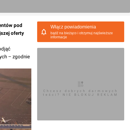
mentów pod
Włącz powiadomienia
szej oferty
bądź na bieżąco i otrzymuj najświeższe
informacje
odjąć
nych – zgodnie
Chcesz dobrych darmowych
teści? NIE BLOKUJ REKLAM