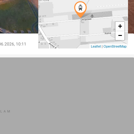
+
−
06.2026, 10:11
Leaflet
|
OpenStreetMap
KLAM