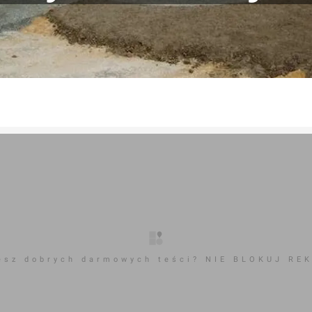
esz dobrych darmowych teści? NIE BLOKUJ RE