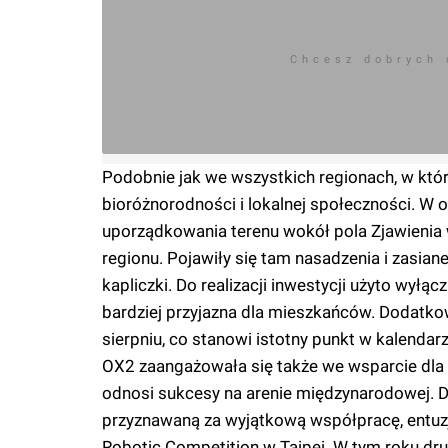
Chcesz dobrych
Podobnie jak we wszystkich regionach, w któr
bioróżnorodności i lokalnej społeczności. W os
uporządkowania terenu wokół pola Zjawienia
regionu. Pojawiły się tam nasadzenia i zasia
kapliczki. Do realizacji inwestycji użyto wyłą
bardziej przyjazna dla mieszkańców. Dodatko
sierpniu, co stanowi istotny punkt w kalendar
OX2 zaangażowała się także we wsparcie dla d
odnosi sukcesy na arenie międzynarodowej. 
przyznawaną za wyjątkową współpracę, entu
Robotic Competition w Taipei. W tym roku dr