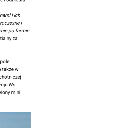
nami i ich
woczesne i
cie po farmie
ialny za
spole
ę także w
chotniczej
woju Wsi
iony mini