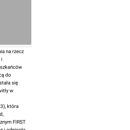
ia na rzecz
 i
ieszkańców
cą do
stała się
itły w
3), która
d,
cznym FIRST
e i odniosła