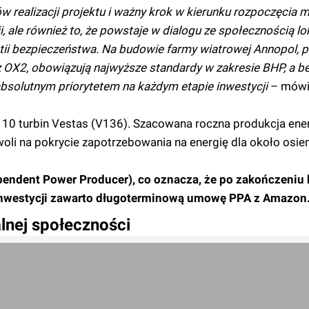
realizacji projektu i ważny krok w kierunku rozpoczęcia m
ji, ale również to, że powstaje w dialogu ze społecznością lo
ii bezpieczeństwa. Na budowie farmy wiatrowej Annopol, p
z OX2, obowiązują najwyższe standardy w zakresie BHP, a 
bsolutnym priorytetem na każdym etapie inwestycji
– mówi
 10 turbin Vestas (V136). Szacowana roczna produkcja ener
oli na pokrycie zapotrzebowania na energię dla około osie
ependent Power Producer), co oznacza, że po zakończeni
 inwestycji zawarto długoterminową umowę PPA z Amazon
kalnej społeczności