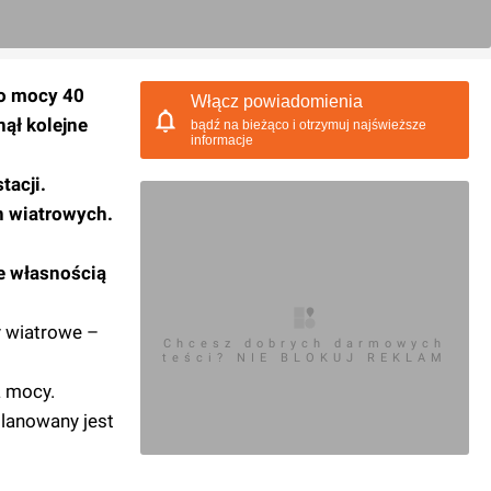
 o mocy 40
Włącz powiadomienia
ął kolejne
bądź na bieżąco i otrzymuj najświeższe
informacje
tacji.
n wiatrowych.
e własnością
y wiatrowe –
Chcesz dobrych darmowych
teści? NIE BLOKUJ REKLAM
a mocy.
planowany jest