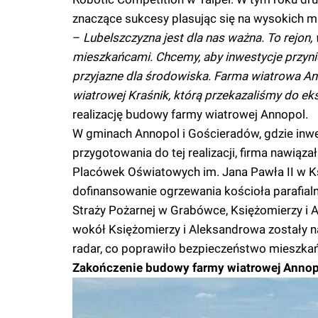
znaczące sukcesy plasując się na wysokich m
–
Lubelszczyzna jest dla nas ważna. To rejon,
mieszkańcami. Chcemy, aby inwestycje przyni
przyjazne dla środowiska. Farma wiatrowa A
wiatrowej Kraśnik, którą przekazaliśmy do ek
realizację budowy farmy wiatrowej Annopol.
W gminach Annopol i Gościeradów, gdzie inwe
przygotowania do tej realizacji, firma nawią
Placówek Oświatowych im. Jana Pawła II w Ks
dofinansowanie ogrzewania kościoła parafialn
Straży Pożarnej w Grabówce, Księżomierzy i 
wokół Księżomierzy i Aleksandrowa zostały n
radar, co poprawiło bezpieczeństwo mieszka
Zakończenie budowy farmy wiatrowej Annopo