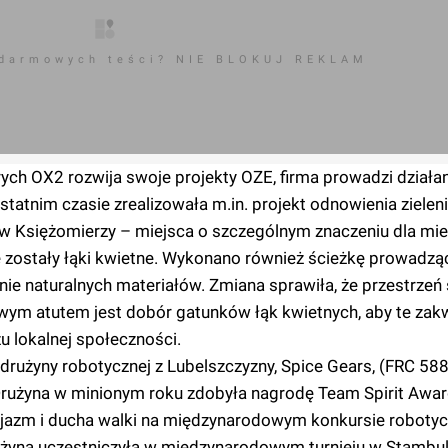
 darmowych teści? NIE BLOKUJ REKLAM
ych OX2 rozwija swoje projekty OZE, firma prowadzi działan
tatnim czasie zrealizowała m.in. projekt odnowienia zieleni
 w Księżomierzy – miejsca o szczególnym znaczeniu dla m
ne zostały łąki kwietne. Wykonano również ścieżkę prowadzą
cznie naturalnych materiałów. Zmiana sprawiła, że przestrzeń 
wym atutem jest dobór gatunków łąk kwietnych, aby te zakw
zu lokalnej społeczności.
rużyny robotycznej z Lubelszczyzny, Spice Gears, (FRC 588
Drużyna w minionym roku zdobyła nagrodę Team Spirit Awar
zjazm i ducha walki na międzynarodowym konkursie roboty
użyna uczestniczyła w międzynarodowym turnieju w Stambul