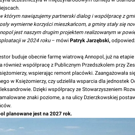
iejscach.
 w którym nawiązujemy partnerski dialog i współpracę z gmi
osły wymierne korzyści mieszkańcom, a gminy stały się no
nnopol jest naszym drugim projektem realizowanym w powie
sploatacji w 2024 roku
– mówi
Patryk Jarzębski,
odpowiedz
stor buduje obecnie farmę wiatrową Annopol, już na etapie
zała również współpracę z Publicznym Przedszkolem przy Ze
iężomierzy, wspierając remont placówki. Zaangażowała si
ego w Księżomierzy, czy udzieliła wsparcia dla jednostek O
Aleksandrowie. Dzięki współpracy ze Stowarzyszeniem Roz
amalowane znaki poziome, a na ulicy Dzierzkowskiej postaw
ńców.
l planowane jest na 2027 rok.