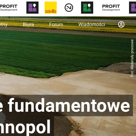
otny
Biura
Forum
Wiadomości
Fot. Materiały prasowe
ce fundamentowe
nnopol