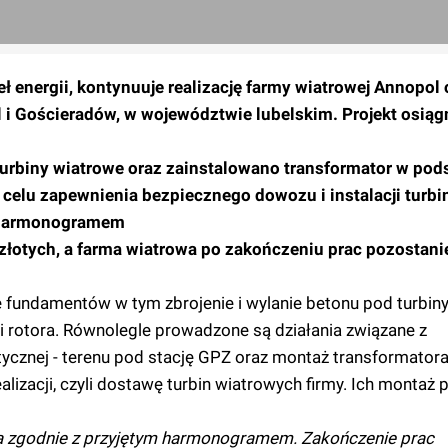
 energii, kontynuuje realizację farmy wiatrowej Annopol
 i Gościeradów, w województwie lubelskim. Projekt osiągn
rbiny wiatrowe oraz zainstalowano transformator w pods
celu zapewnienia bezpiecznego dowozu i instalacji turbi
z harmonogramem
złotych, a farma wiatrowa po zakończeniu prac pozostani
fundamentów w tym zbrojenie i wylanie betonu pod turbin
 rotora. Równolegle prowadzone są działania związane z
tycznej - terenu pod stację GPZ oraz montaż transformator
alizacji, czyli dostawę turbin wiatrowych firmy. Ich montaż 
a zgodnie z przyjętym harmonogramem. Zakończenie prac