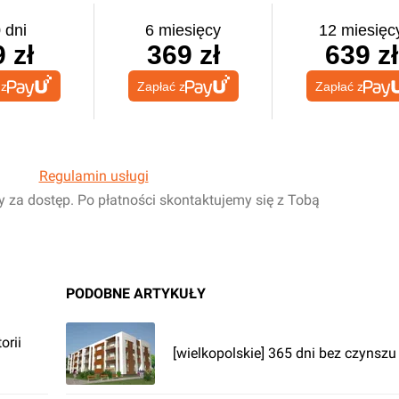
 dni
6 miesięcy
12 miesięc
 zł
369 zł
639 zł
 z
Zapłać z
Zapłać z
Regulamin usługi
y za dostęp. Po płatności skontaktujemy się z Tobą
PODOBNE ARTYKUŁY
orii
[wielkopolskie] 365 dni bez czynszu