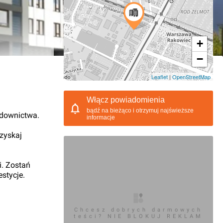
+
−
12.2011, 17:11
Leaflet
|
OpenStreetMap
Włącz powiadomienia
bądź na bieżąco i otrzymuj najświeższe
udownictwa.
informacje
 zyskaj
i. Zostań
stycje.
Chcesz dobrych darmowych
teści? NIE BLOKUJ REKLAM