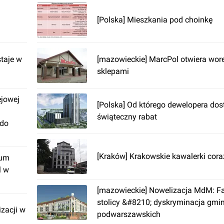
[Polska] Mieszkania pod choinkę
taje w
[mazowieckie] MarcPol otwiera wor
sklepami
ejowej
[Polska] Od którego dewelopera do
świąteczny rabat
 do
[Kraków] Krakowskie kawalerki cora
rum
l w
[mazowieckie] Nowelizacja MdM: 
stolicy &#8210; dyskryminacja gmi
izacji w
podwarszawskich