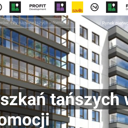
Rynek pierw
eszkań tańszych
romocji