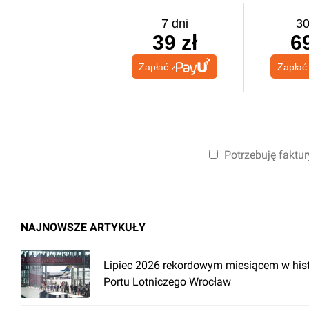
7 dni
30
39 zł
69
Zapłać z
Zapłać
Potrzebuję faktur
NAJNOWSZE ARTYKUŁY
Lipiec 2026 rekordowym miesiącem w hist
Portu Lotniczego Wrocław