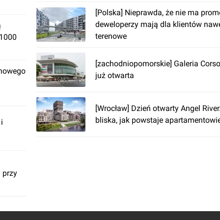
[Polska] Nieprawda, że nie ma prom
deweloperzy mają dla klientów na
ą
terenowe
 1000
[zachodniopomorskie] Galeria Cors
 nowego
już otwarta
[Wrocław] Dzień otwarty Angel River
bliska, jak powstaje apartamentowi
i
 przy