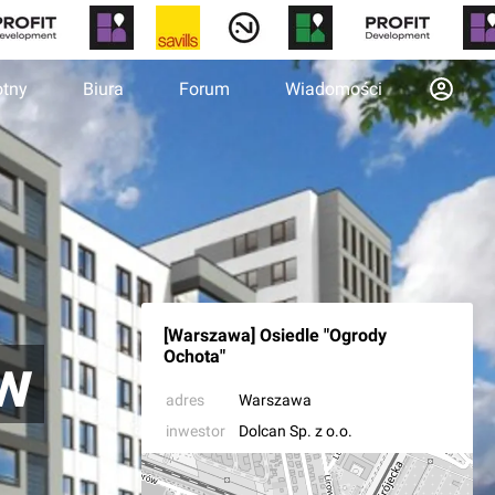
otny
Biura
Forum
Wiadomości
[Warszawa] Osiedle "Ogrody
 w
Ochota"
adres
Warszawa
inwestor
Dolcan Sp. z o.o.