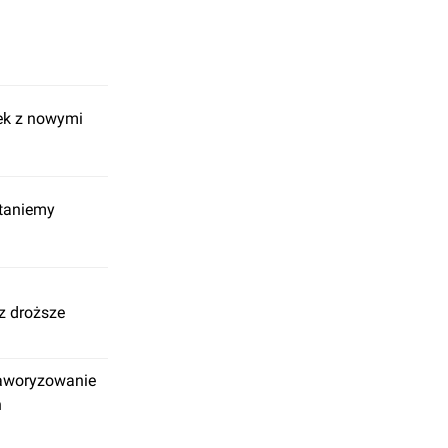
ek z nowymi
staniemy
z droższe
Faworyzowanie
n