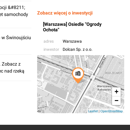
ocji &#8211;
Zobacz więcej o inwestycji
wet samochody
[Warszawa] Osiedle "Ogrody
Ochota"
o w Świnoujściu
adres
Warszawa
inwestor
Dolcan Sp. z o.o.
. Zobacz z
ec nad rzeką
+
−
Leaflet
|
OpenStreetMap