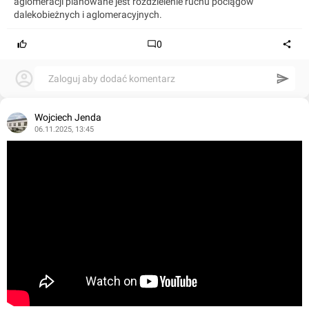
aglomeracji planowane jest rozdzielenie ruchu pociągów
dalekobieżnych i aglomeracyjnych.
0
Zaloguj aby dodać komentarz
Wojciech Jenda
06.11.2025, 13:45