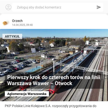
Zaloguj aby dodać komentarz
Orzech
14.04.2025, 09:40
ARTYKUŁ
Pierwszy krok do czterech torów na linii
Warszawa Wawer – Otwock
Aglomeracja Warszawska
PKP Polskie Linie Kolejowe S.A. rozpoczęły przygotowania do