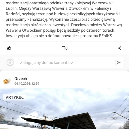
modernizacji ostatniego odcinka trasy kolejowej Warszawa –
Lublin. Między Warszawą Wawer a Otwockiem, w Falenicy i
Radości, szykują teren pod budowę bezkolizyjnych skrzyżowań i
przenosimy kanalizację. Wykonanie części prac przed główną
modernizacją skróci czas inwestycji. Docelowo między Warszawą
Wawer a Otwockiem pociągi będą jeździły po czterech torach.
Inwestycja ubiega się o dofinansowanie z programu FEnIKS.
0
Zaloguj aby dodać komentarz
Orzech
04.10.2024, 12:59
ARTYKUŁ