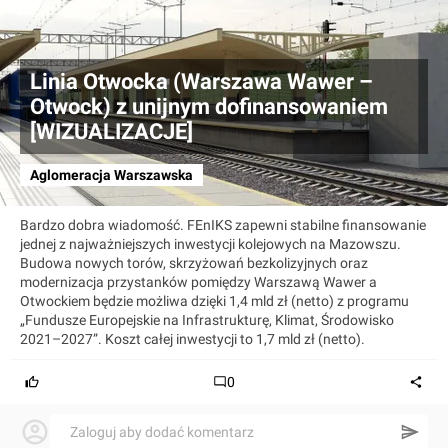
Linia Otwocka (Warszawa Wawer –
Otwock) z unijnym dofinansowaniem
[WIZUALIZACJE]
Aglomeracja Warszawska
Bardzo dobra wiadomość. FEnIKS zapewni stabilne finansowanie
jednej z najważniejszych inwestycji kolejowych na Mazowszu.
Budowa nowych torów, skrzyżowań bezkolizyjnych oraz
modernizacja przystanków pomiędzy Warszawą Wawer a
Otwockiem będzie możliwa dzięki 1,4 mld zł (netto) z programu
„Fundusze Europejskie na Infrastrukturę, Klimat, Środowisko
2021–2027”. Koszt całej inwestycji to 1,7 mld zł (netto).
0
Zaloguj aby dodać komentarz