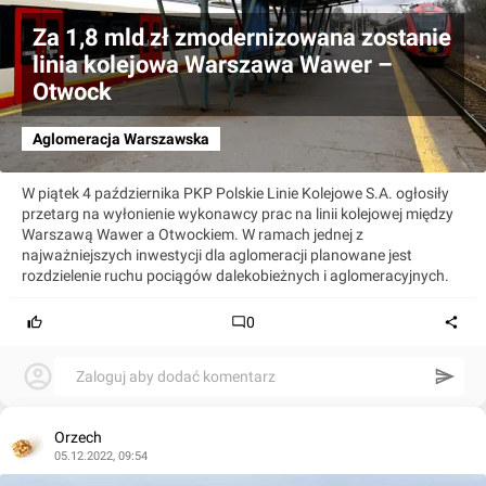
Za 1,8 mld zł zmodernizowana zostanie
linia kolejowa Warszawa Wawer –
Otwock
Aglomeracja Warszawska
W piątek 4 października PKP Polskie Linie Kolejowe S.A. ogłosiły
przetarg na wyłonienie wykonawcy prac na linii kolejowej między
Warszawą Wawer a Otwockiem. W ramach jednej z
najważniejszych inwestycji dla aglomeracji planowane jest
rozdzielenie ruchu pociągów dalekobieżnych i aglomeracyjnych.
0
Zaloguj aby dodać komentarz
Orzech
05.12.2022, 09:54