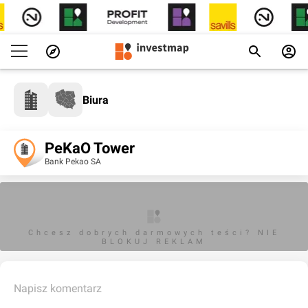
Biura
PeKaO Tower
Bank Pekao SA
Chcesz dobrych darmowych teści? NIE
BLOKUJ REKLAM
Napisz komentarz