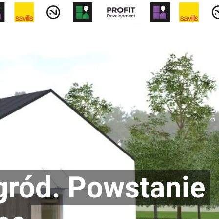
otny
Biura
Forum
Wiadomości
Gmina Nowy Żmigród
ród. Powstanie