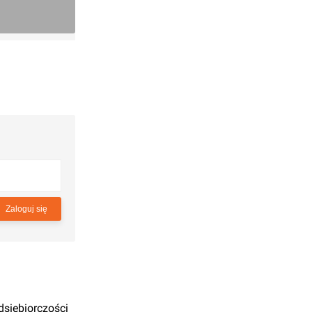
Zaloguj się
dsiębiorczości