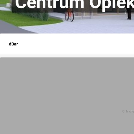
Centrum Opie
dBar
Chc