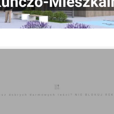
kuńczo-Mieszkal
esz dobrych darmowych teści? NIE BLOKUJ RE