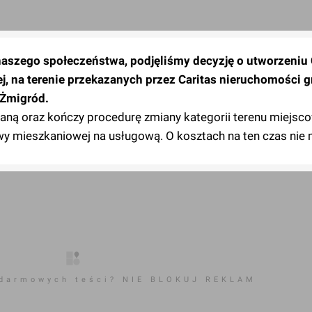
aszego społeczeństwa, podjęliśmy decyzję o utworzeniu
j, na terenie przekazanych przez Caritas nieruchomości 
 Żmigród.
ą oraz kończy procedurę zmiany kategorii terenu miejsc
 mieszkaniowej na usługową. O kosztach na ten czas nie 
 darmowych teści? NIE BLOKUJ REKLAM