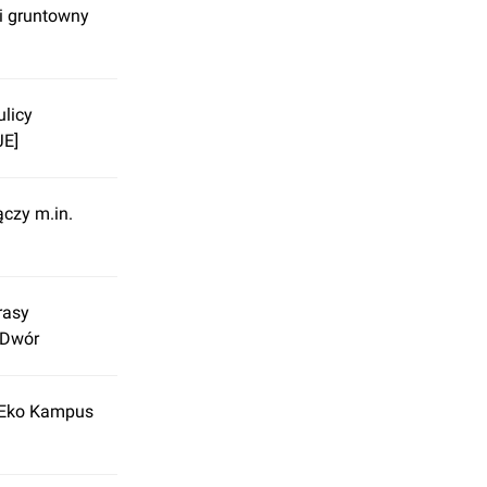
i gruntowny
ulicy
JE]
ączy m.in.
rasy
 Dwór
 Eko Kampus