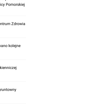
licy Pomorskiej
entrum Zdrowia
wano kolejne
kienniczej
 gruntowny