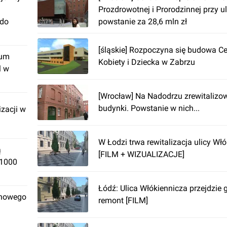
Prozdrowotnej i Prorodzinnej przy u
 do
powstanie za 28,6 mln zł
[śląskie] Rozpoczyna się budowa C
rum
Kobiety i Dziecka w Zabrzu
l w
[Wrocław] Na Nadodrzu zrewitalizo
budynki. Powstanie w nich...
izacji w
W Łodzi trwa rewitalizacja ulicy Włó
ą
[FILM + WIZUALIZACJE]
 1000
Łódź: Ulica Włókiennicza przejdzie
 nowego
remont [FILM]