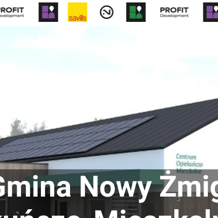
Rynek pierw
Gmina Nowy Żmig