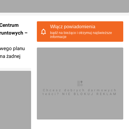
 Centrum
Włącz powiadomienia
gruntowych –
bądź na bieżąco i otrzymuj najświeższe
informacje
owego planu
ma żadnej
Chcesz dobrych darmowych
teści? NIE BLOKUJ REKLAM