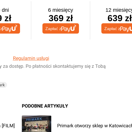
 dni
6 miesięcy
12 miesięc
 zł
369 zł
639 zł
 z
Zapłać z
Zapłać z
Regulamin usługi
y za dostęp. Po płatności skontaktujemy się z Tobą
ark
PODOBNE ARTYKUŁY
 [FILM]
Primark otworzy sklep w Katowicac