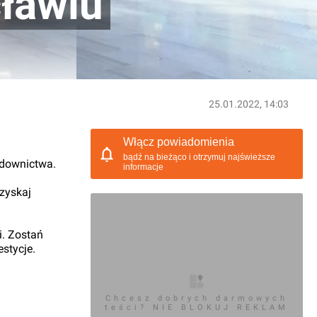
cławiu
25.01.2022, 14:03
Włącz powiadomienia
bądź na bieżąco i otrzymuj najświeższe
udownictwa.
informacje
 zyskaj
i. Zostań
stycje.
Chcesz dobrych darmowych
teści? NIE BLOKUJ REKLAM