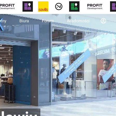
otny
Biura
Forum
Wiadomości
źródło: Materiały prasowe