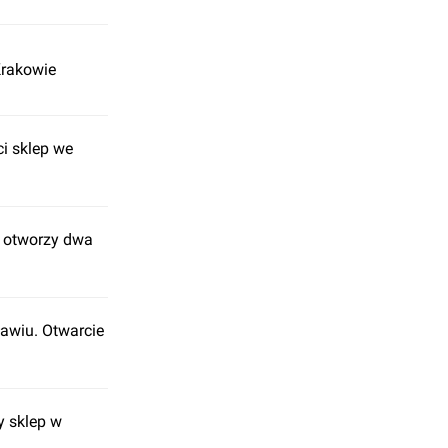
Krakowie
ci sklep we
n otworzy dwa
ławiu. Otwarcie
y sklep w