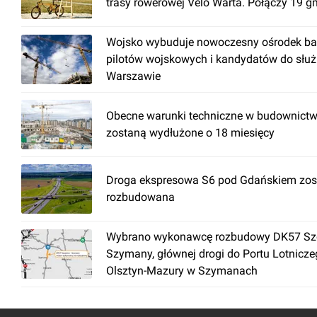
trasy rowerowej Velo Warta. Połączy 19 g
Wojsko wybuduje nowoczesny ośrodek ba
pilotów wojskowych i kandydatów do słu
Warszawie
Obecne warunki techniczne w budownictw
zostaną wydłużone o 18 miesięcy
Droga ekspresowa S6 pod Gdańskiem zos
rozbudowana
Wybrano wykonawcę rozbudowy DK57 Szc
Szymany, głównej drogi do Portu Lotnicz
Olsztyn-Mazury w Szymanach