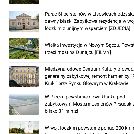
Pałac Silbersteinów w Lisowicach odzysk
dawny blask. Zabytkowa rezydencja w woj
łódzkim z unijnym wsparciem [ZDJĘCIA]
Wielka inwestycja w Nowym Sączu. Pows
trzeci most na Dunajcu [FILMY]
Międzynarodowe Centrum Kultury prowad
generalny zabytkowej remont kamienicy "
Kruki" przy Rynku Głównym w Krakowie
W Płocku powstanie nowa kładka pod
zabytkowym Mostem Legionów Piłsudski
blisko 31 mln zł
W woj. łódzkim powstanie ponad 200 km 