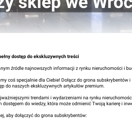
zy sklep we Wro
pełny dostęp do ekskluzywnych treści
nym źródle najnowszych informacji z rynku nieruchomości i b
my coś specjalnie dla Ciebie! Dołącz do grona subskrybentów i
tęp do naszych ekskluzywnych artykułów premium.
najważniejszymi trendami i wydarzeniami na rynku nieruchomośc
ym dostępem do wiedzy, która może odmienić Twoją karierę i inwe
iżej, aby dołączyć do grona subskrybentów: