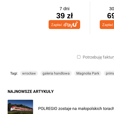
7 dni
30
39 zł
69
Zapłać z
Zapłać
Potrzebuję faktur
Tagi:
wrocław
galeria handlowa
Magnolia Park
prim
NAJNOWSZE ARTYKUŁY
POLREGIO zostaje na małopolskich torach