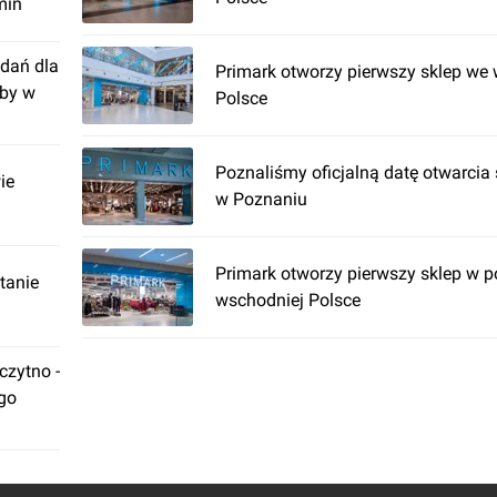
min
dań dla
Primark otworzy pierwszy sklep we
żby w
Polsce
Poznaliśmy oficjalną datę otwarcia
ie
w Poznaniu
Primark otworzy pierwszy sklep w 
tanie
wschodniej Polsce
zytno -
ego