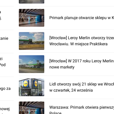
a
Primark planuje otwarcie sklepu w 
.
[Wrocław] Leroy Merlin otworzy trze
tanie
Wrocławiu. W miejsce Praktikera
zi
[Wrocław] W 2017 roku Leroy Merli
Pod
nowe markety
Lidl otworzy swój 21 sklep we Wroc
ego za
w czwartek, 24 września
Warszawa: Primark otwiera pierwsz
nowej
Polsce